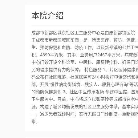
本院介绍
成都市新都区城东社区卫生服务中心是由原新都镇医院（
于成都市新都区城区东面，是一所集医疗、预防、保健、
生、预防保健和血防、防疫工作，以及新都镇的公共卫生工
积：4899平方米，其中：业务用户2467平方米，病床数
中心门诊开设全科诊室、中医科、康复理疗科、妇保门
民的健康提供有力的保障。 特色服务 1、片区医师健
码公布在社区院落，社区居民可24小时拨打电话咨询和
部，开展“慢性病均衡膳食、残疾人、康复心理咨询”等
的预防保健意识 3、社区中医传承发扬 创建中医馆，
卫生服务中。目前，中心将成立以张密玲等成都市名老中
源，构建了城乡均衡发展的社区卫生服务体系，基本实现
一，减少患者就诊时间；实行无假日门诊制度。重新规范
象。