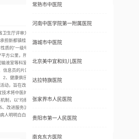
常熟市中医院
河南中医学院第一附属医院
卫生厅评审为“省级示范社区卫生服务中心”。 务中心位
，承担新都镇桂湖片、桂林片近十七万人口左右的医疗卫
潞城市中医院
质的“一级甲等”综合性医院，占地3.22亩，建筑面
7平方公里，所在乡人口数17.7万人，服务17.7万人口。
北京美中宜和妇儿医院
输液室等科室17个，为中心社区卫生服务技术和社区居
士、信息员的片区责任医师团队，责任医师的照片、手机号
 2、健康俱乐部促进健意识 在中心建立了健康教育俱乐
达拉特旗医院
流活动，旨在改善、规范居民健康行为，帮助其树立良好
宜技术将中医的“简、便、廉、验”的优势秉承发扬到社区
张家界市人民医院
机制，以“均衡、为民、特色”为理念，挖掘整合现有资
 5、改进服务流程，增设服务窗口，实行划价、收费合
病人明明白白消费，杜绝了”搭车开药、搭车体检“等现
贵阳市第一人民医院
南充东方医院