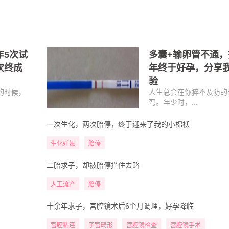
年5次试
多囊+输卵管不通，
次终成
年终于好孕，分享
验
的时候，
人生总会在你猝不及防的
弯。年少时，...
一次生化，两次胎停，终于迎来了我的小棉袄
生化妊娠
胎停
二胎求子，却被胎停拦住去路
人工流产
胎停
十余年求子，宫腔镜术后6个月调理，好孕降临
宫腔粘连
子宫畸形
宫腔镜检查
宫腔镜手术