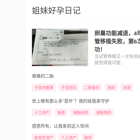
姐妹好孕日记
卵巢功能减退，4
管移植失败，第6
功！
当试管移植又一次失败
我觉得我可能...
艰难的二胎
子宫内膜薄
子宫后位
二胎备孕
高龄
自营
世上哪有那么多“意外”？我的娃我来守护
人工流产
胎停
保胎经验
保胎用药
感恩所有，让我来到这人世间
复发性流产
人工流产
胎停