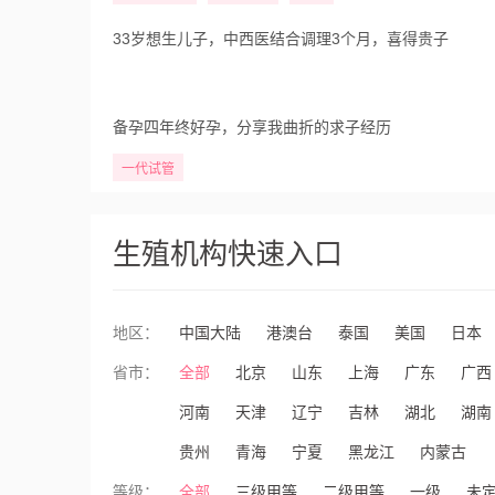
33岁想生儿子，中西医结合调理3个月，喜得贵子
备孕四年终好孕，分享我曲折的求子经历
一代试管
生殖机构快速入口
地区：
中国大陆
港澳台
泰国
美国
日本
省市：
全部
北京
山东
上海
广东
广西
河南
天津
辽宁
吉林
湖北
湖南
贵州
青海
宁夏
黑龙江
内蒙古
等级：
全部
三级甲等
二级甲等
一级
未