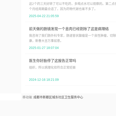
这2个药三天好转了可以不吃药，多喝点水可以观察的。第二点
个月经周期最合适了，因为药物代谢也差不多了。
2025-04-22 21:05:59
前天做的肠镜发现一个息肉已经割除了这是病理结
我咨询了我们肠外科专家，肠道管状腺瘤是一个良性肿瘤，切除
康，新春大吉万事如意。
2025-01-27 18:07:04
医生你好胎停了这报告正常吗
组织，所以病理化验符合正常妊娠
2024-12-16 18:21:09
移动端:
成都市新都区城东社区卫生服务中心