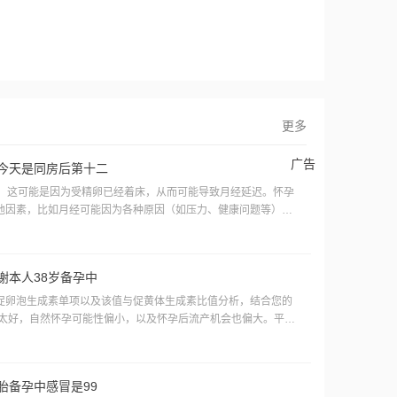
更多
广告
今天是同房后第十二
烈，这可能是因为受精卵已经着床，从而可能导致月经延迟。怀孕
他因素，比如月经可能因为各种原因（如压力、健康问题等）而
，可以明确是否怀孕。要么观察几天看看，如果出血量多，应该是
b超看看。
谢本人38岁备孕中
促卵泡生成素单项以及该值与促黄体生成素比值分析，结合您的
不太好，自然怀孕可能性偏小，以及怀孕后流产机会也偏大。平时
六个月，不行就建议试管
胎备孕中感冒是99