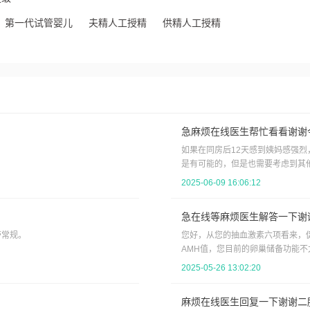
第一代试管婴儿
夫精人工授精
供精人工授精
急麻烦在线医生帮忙看看谢谢
如果在同房后12天感到姨妈感强
是有可能的，但是也需要考虑到其
延迟。建议去医院抽血化验hcg
2025-06-09 16:06:12
来月经。如果月经延迟1周，建议做
急在线等麻烦医生解答一下谢
带常规。
您好，从您的抽血激素六项看来，
AMH值，您目前的卵巢储备功能
注意不熬夜，戒烟酒，先试试三到
2025-05-26 13:02:20
麻烦在线医生回复一下谢谢二