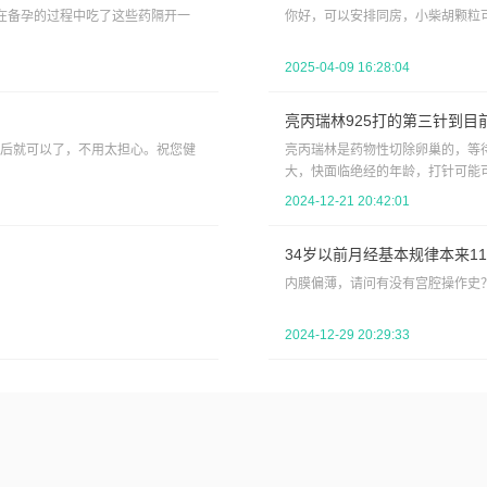
在备孕的过程中吃了这些药隔开一
你好，可以安排同房，小柴胡颗粒可
2025-04-09 16:28:04
亮丙瑞林925打的第三针到目
后就可以了，不用太担心。祝您健
亮丙瑞林是药物性切除卵巢的，等
大，快面临绝经的年龄，打针可能
2024-12-21 20:42:01
34岁以前月经基本规律本来11
内膜偏薄，请问有没有宫腔操作史
2024-12-29 20:29:33