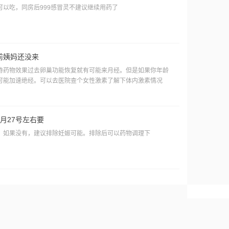
以吃，同房后999感冒灵不建议继续用药了
前姨妈还没来
待药物效果过去卵巢功能恢复就有可能来月经。但是如果你年龄
可能加速绝经。可以去医院查个女性激素了解下体内激素情况
月27号左右要
？如果没有，建议排除妊娠可能。排除后可以药物调理下