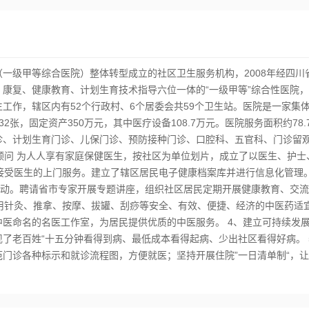
一级甲等综合医院）整体转型成立的社区卫生服务机构，2008年经四川省
康复、健康教育、计划生育技术指导六位一体的“一级甲等”综合性医院
作，辖区内有52个行政村、6个居委会共59个卫生站。医院是一家集体性
32张，固定资产350万元，其中医疗设备108.7万元。医院服务面积约78.
诊、计划生育门诊、儿保门诊、预防接种门诊、口腔科、五官科、门诊留观
康顾问 为人人享有家庭保健医生，按社区为单位划片，成立了以医生、护
接受医生的上门服务。建立了辖区居民电子健康档案库并进行信息化管理。
活动。聘请省市专家开展专题讲座，组织社区居民定期开展健康教育、交
应用针灸、推拿、按摩、拔罐、刮痧等安全、有效、便捷、经济的中医药适
医命名的名医工作室，为居民提供优质的中医服务。 4、建立可持续发展
了老百姓“十五分钟看得到病、最低成本看得起病、少出社区看得好病。
门诊各种标示和就诊流程图，方便就医；坚持开展住院”一日清单制“，让