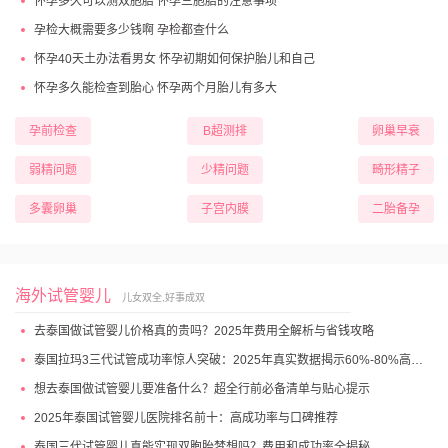
怀孕多久可以测双胞胎 怀孕三胞胎的注意事项
孕检大概需要多少钱啊 孕检都查什么
怀孕40天土办法看男女 怀孕初期如何保护胎儿和自己
怀孕多久能检查到胎心 怀孕两个月胎儿有多大
孕前检查
B超测排
卵巢早衰
弱精问题
少精问题
畸形精子
多囊卵巢
子宫内膜
二胎备孕
海外试管婴儿
儿女双全,好事成双
去泰国做试管婴儿价格真的贵吗？2025年费用全解析与省钱攻略
泰国拉玛3三代试管成功率惊人突破：2025年真实数据揭示60%-80%高成功妊娠率
想去泰国做试管婴儿要准备什么？超全行前必备清单与贴心提示
2025年泰国试管婴儿医院排名前十：高成功率与口碑推荐
泰国三代试管婴儿真能实现双胞胎梦想吗？费用和成功率全揭秘