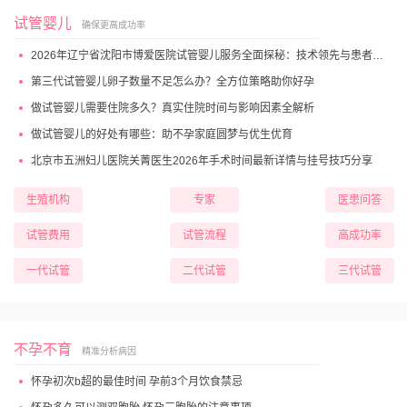
试管婴儿
确保更高成功率
2026年辽宁省沈阳市博爱医院试管婴儿服务全面探秘：技术领先与患者高满意度
第三代试管婴儿卵子数量不足怎么办？全方位策略助你好孕
做试管婴儿需要住院多久？真实住院时间与影响因素全解析
做试管婴儿的好处有哪些：助不孕家庭圆梦与优生优育
北京市五洲妇儿医院关菁医生2026年手术时间最新详情与挂号技巧分享
生殖机构
专家
医患问答
试管费用
试管流程
高成功率
一代试管
二代试管
三代试管
不孕不育
精准分析病因
怀孕初次b超的最佳时间 孕前3个月饮食禁忌