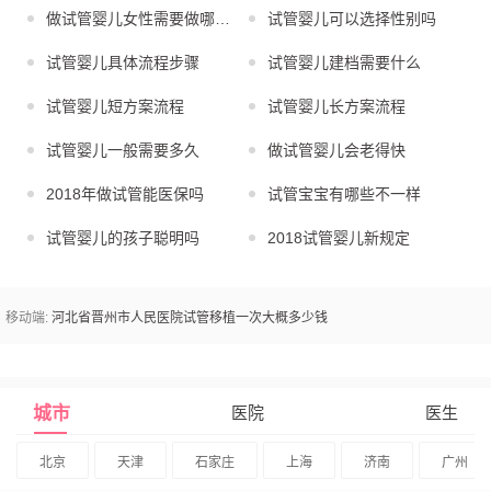
做试管婴儿女性需要做哪些检查
试管婴儿可以选择性别吗
试管婴儿具体流程步骤
试管婴儿建档需要什么
试管婴儿短方案流程
试管婴儿长方案流程
试管婴儿一般需要多久
做试管婴儿会老得快
2018年做试管能医保吗
试管宝宝有哪些不一样
试管婴儿的孩子聪明吗
2018试管婴儿新规定
移动端:
河北省晋州市人民医院试管移植一次大概多少钱
城市
医院
医生
北京
天津
石家庄
上海
济南
广州