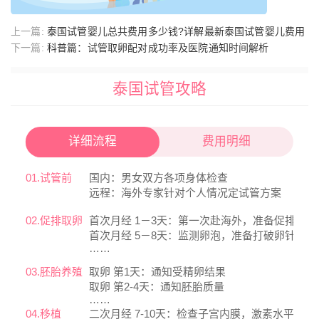
上一篇:
泰国试管婴儿总共费用多少钱?详解最新泰国试管婴儿费用
下一篇:
科普篇：试管取卵配对成功率及医院通知时间解析
泰国试管攻略
详细流程
费用明细
01.试管前
国内：男女双方各项身体检查
远程：海外专家针对个人情况定试管方案
02.促排取卵
首次月经 1－3天：第一次赴海外，准备促排
首次月经 5－8天：监测卵泡，准备打破卵针
……
03.胚胎养殖
取卵 第1天：通知受精卵结果
取卵 第2-4天：通知胚胎质量
……
04.移植
二次月经 7-10天：检查子宫内膜，激素水平