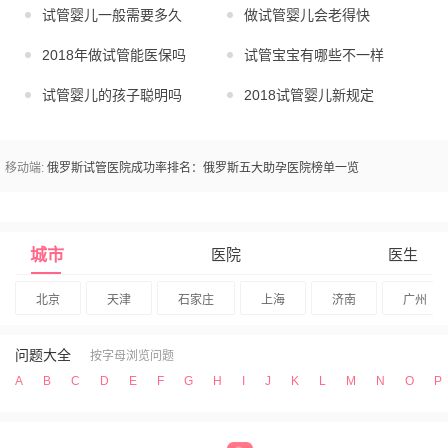
试管婴儿一般需要多久
做试管婴儿会老得快
2018年做试管能医保吗
试管宝宝有哪些不一样
试管婴儿的孩子聪明吗
2018试管婴儿新规定
移动端:
俄罗斯试管医院成功率排名：俄罗斯五大助孕医院榜单一览
城市
医院
医生
北京
天津
石家庄
上海
济南
广州
问题大全
按字母浏览问题
A
B
C
D
E
F
G
H
I
J
K
L
M
N
O
P