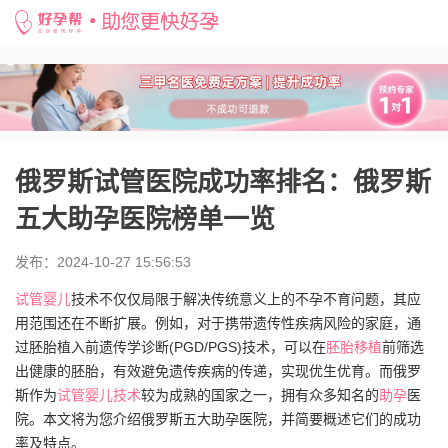
好孕帮
>
备孕知识
>
俄罗斯试管医院成功率排名：俄罗斯五大助孕医院榜单一览
俄罗斯试管医院成功率排名：俄罗斯
五大助孕医院榜单一览
发布：2024-10-27 15:56:53
试管婴儿
技术不仅仅局限于解决传统意义上的不孕不育问题，其应
用范围还在不断扩展。例如，对于携带遗传性疾病风险的家庭，通
过胚胎植入前遗传学诊断(PGD/PGS)技术，可以在
胚胎移植
前筛选
出健康的胚胎，有效避免遗传疾病的传递，实现优生优育。而俄罗
斯作为
试管婴儿技术
较为成熟的国家之一，拥有众多知名的
助孕
医
院。本文将为您介绍俄罗斯五大助孕医院，并简要概述它们的成功
率及特点。