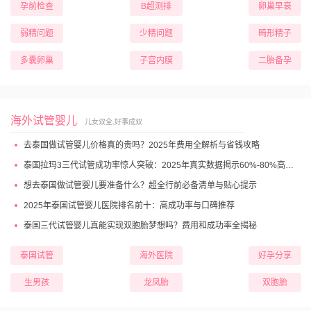
孕前检查
B超测排
卵巢早衰
弱精问题
少精问题
畸形精子
多囊卵巢
子宫内膜
二胎备孕
海外试管婴儿
儿女双全,好事成双
去泰国做试管婴儿价格真的贵吗？2025年费用全解析与省钱攻略
泰国拉玛3三代试管成功率惊人突破：2025年真实数据揭示60%-80%高成功妊娠率
想去泰国做试管婴儿要准备什么？超全行前必备清单与贴心提示
2025年泰国试管婴儿医院排名前十：高成功率与口碑推荐
泰国三代试管婴儿真能实现双胞胎梦想吗？费用和成功率全揭秘
泰国试管
海外医院
好孕分享
生男孩
龙凤胎
双胞胎