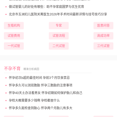
做试管婴儿的好处有哪些：助不孕家庭圆梦与优生优育
北京市五洲妇儿医院关菁医生2026年手术时间最新详情与挂号技巧分享
生殖机构
专家
医患问答
试管费用
试管流程
高成功率
一代试管
二代试管
三代试管
不孕不育
精准分析病因
怀孕初次b超的最佳时间 孕前3个月饮食禁忌
怀孕多久可以测双胞胎 怀孕三胞胎的注意事项
怀孕40天土办法看男女 怀孕初期如何保护胎儿和自己
孕检大概需要多少钱啊 孕检都查什么
怀孕多久能检查到胎心 怀孕两个月胎儿有多大