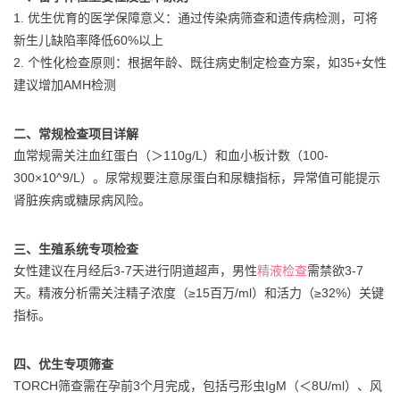
1. 优生优育的医学保障意义：通过传染病筛查和遗传病检测，可将
新生儿缺陷率降低60%以上
2. 个性化检查原则：根据年龄、既往病史制定检查方案，如35+女性
建议增加AMH检测
二、常规检查项目详解
血常规需关注血红蛋白（＞110g/L）和血小板计数（100-
300×10^9/L）。尿常规要注意尿蛋白和尿糖指标，异常值可能提示
肾脏疾病或糖尿病风险。
三、生殖系统专项检查
女性建议在月经后3-7天进行阴道超声，男性
精液检查
需禁欲3-7
天。精液分析需关注精子浓度（≥15百万/ml）和活力（≥32%）关键
指标。
四、优生专项筛查
TORCH筛查需在孕前3个月完成，包括弓形虫IgM（＜8U/ml）、风