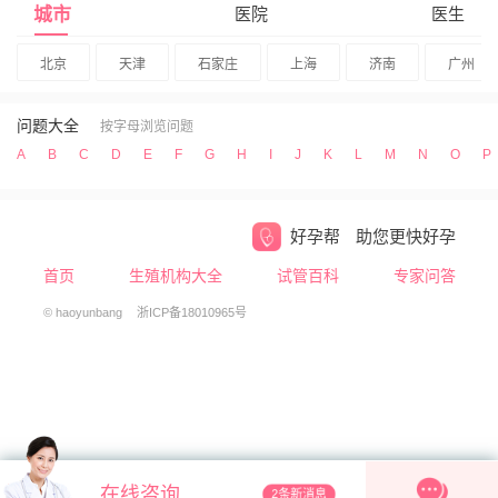
城市
医院
医生
北京
天津
石家庄
上海
济南
广州
问题大全
按字母浏览问题
A
B
C
D
E
F
G
H
I
J
K
L
M
N
O
P
好孕帮
助您更快好孕
首页
生殖机构大全
试管百科
专家问答
© haoyunbang
浙ICP备18010965号
在线咨询
2条新消息