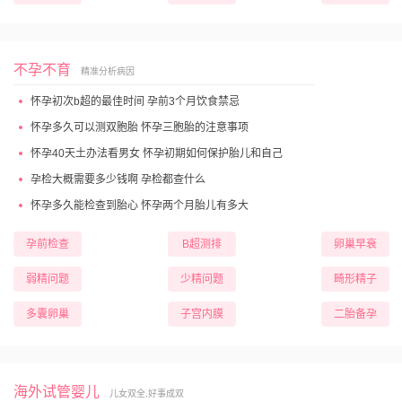
不孕不育
精准分析病因
怀孕初次b超的最佳时间 孕前3个月饮食禁忌
怀孕多久可以测双胞胎 怀孕三胞胎的注意事项
怀孕40天土办法看男女 怀孕初期如何保护胎儿和自己
孕检大概需要多少钱啊 孕检都查什么
怀孕多久能检查到胎心 怀孕两个月胎儿有多大
孕前检查
B超测排
卵巢早衰
弱精问题
少精问题
畸形精子
多囊卵巢
子宫内膜
二胎备孕
海外试管婴儿
儿女双全,好事成双