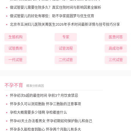
做试管婴儿需要住院多久？真实住院时间与影响因素全解析
做试管婴儿的好处有哪些：助不孕家庭圆梦与优生优育
北京市五洲妇儿医院关菁医生2026年手术时间最新详情与挂号技巧分享
生殖机构
专家
医患问答
试管费用
试管流程
高成功率
一代试管
二代试管
三代试管
不孕不育
精准分析病因
怀孕初次b超的最佳时间 孕前3个月饮食禁忌
怀孕多久可以测双胞胎 怀孕三胞胎的注意事项
孕检大概需要多少钱啊 孕检都查什么
怀孕40天土办法看男女 怀孕初期如何保护胎儿和自己
怀孕多久能检查到胎心 怀孕两个月胎儿有多大