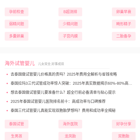
孕前检查
B超测排
卵巢早衰
弱精问题
少精问题
畸形精子
多囊卵巢
子宫内膜
二胎备孕
海外试管婴儿
儿女双全,好事成双
去泰国做试管婴儿价格真的贵吗？2025年费用全解析与省钱攻略
泰国拉玛3三代试管成功率惊人突破：2025年真实数据揭示60%-80%高成功妊娠率
想去泰国做试管婴儿要准备什么？超全行前必备清单与贴心提示
2025年泰国试管婴儿医院排名前十：高成功率与口碑推荐
泰国三代试管婴儿真能实现双胞胎梦想吗？费用和成功率全揭秘
泰国试管
海外医院
好孕分享
生男孩
龙凤胎
双胞胎