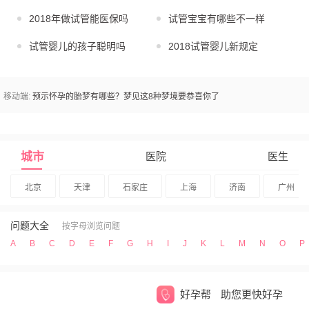
2018年做试管能医保吗
试管宝宝有哪些不一样
试管婴儿的孩子聪明吗
2018试管婴儿新规定
移动端:
预示怀孕的胎梦有哪些？梦见这8种梦境要恭喜你了
城市
医院
医生
北京
天津
石家庄
上海
济南
广州
问题大全
按字母浏览问题
A
B
C
D
E
F
G
H
I
J
K
L
M
N
O
P
好孕帮
助您更快好孕