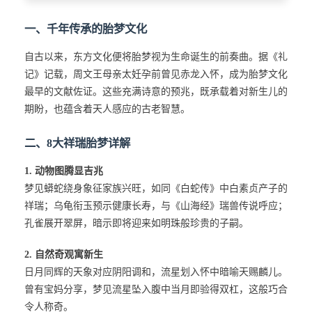
一、千年传承的胎梦文化
自古以来，东方文化便将胎梦视为生命诞生的前奏曲。据《礼
记》记载，周文王母亲太妊孕前曾见赤龙入怀，成为胎梦文化
最早的文献佐证。这些充满诗意的预兆，既承载着对新生儿的
期盼，也蕴含着天人感应的古老智慧。
二、8大祥瑞胎梦详解
1. 动物图腾显吉兆
梦见蟒蛇绕身象征家族兴旺，如同《白蛇传》中白素贞产子的
祥瑞；乌龟衔玉预示健康长寿，与《山海经》瑞兽传说呼应；
孔雀展开翠屏，暗示即将迎来如明珠般珍贵的子嗣。
2. 自然奇观寓新生
日月同辉的天象对应阴阳调和，流星划入怀中暗喻天赐麟儿。
曾有宝妈分享，梦见流星坠入腹中当月即验得双杠，这般巧合
令人称奇。