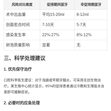
风险对比维度
促排期间拔牙
非促排期拔牙
术中出血量
平均15-20ml
8-12ml
创面愈合时间
7-10天
5-7天
感染发生率
22%-27%
8%-12%
卵泡质量影响
显著
无
三、科学处理建议
1. 优先保守治疗
口腔科李医生建议：对于浅龋或早期牙髓炎，可采用无创生物治
疗。某生殖中心统计显示，85%的促排患者通过冷敷和生理盐水含
漱即可缓解症状。
2. 必要时的应急处理