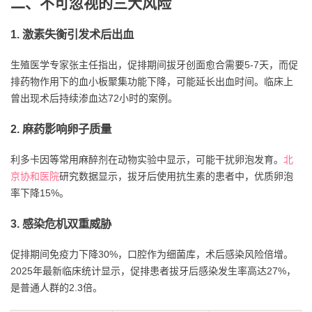
二、不可忽视的三大风险
1. 激素失衡引发术后出血
生殖医学专家张主任指出，促排期间拔牙创面愈合需要5-7天，而促
排药物作用下的血小板聚集功能下降，可能延长出血时间。临床上
曾出现术后持续渗血达72小时的案例。
2. 麻药影响卵子质量
利多卡因等常用麻醉剂在动物实验中显示，可能干扰卵泡发育。
北
京协和医院
研究数据显示，拔牙后使用抗生素的患者中，优质卵泡
率下降15%。
3. 感染危机双重威胁
促排期间免疫力下降30%，口腔作为细菌库，术后感染风险倍增。
2025年最新临床统计显示，促排患者拔牙后感染发生率高达27%，
是普通人群的2.3倍。