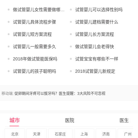
做试管婴儿女性需要做哪些检查
试管婴儿可以选择性别吗
试管婴儿具体流程步骤
试管婴儿建档需要什么
试管婴儿短方案流程
试管婴儿长方案流程
试管婴儿一般需要多久
做试管婴儿会老得快
2018年做试管能医保吗
试管宝宝有哪些不一样
试管婴儿的孩子聪明吗
2018试管婴儿新规定
移动端:
促卵期间牙疼可以拔牙吗？医生提醒：3大风险不可忽视
城市
医院
医生
北京
天津
石家庄
上海
济南
广州