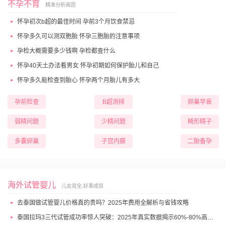
不孕不育
精准分析病因
怀孕初次b超的最佳时间 孕前3个月饮食禁忌
怀孕多久可以测双胞胎 怀孕三胞胎的注意事项
孕检大概需要多少钱啊 孕检都查什么
怀孕40天土办法看男女 怀孕初期如何保护胎儿和自己
怀孕多久能检查到胎心 怀孕两个月胎儿有多大
孕前检查
B超测排
卵巢早衰
弱精问题
少精问题
畸形精子
多囊卵巢
子宫内膜
二胎备孕
海外试管婴儿
儿女双全,好事成双
去泰国做试管婴儿价格真的贵吗？2025年费用全解析与省钱攻略
泰国拉玛3三代试管成功率惊人突破：2025年真实数据揭示60%-80%高成功妊娠率