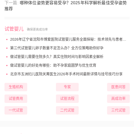
下一篇:
哪种体位姿势更容易受孕？2025年科学解析最佳受孕姿势
推荐
试管婴儿
确保更高成功率
2026年辽宁省沈阳市博爱医院试管婴儿服务全面探秘：技术领先与患者高满意度
第三代试管婴儿卵子数量不足怎么办？全方位策略助你好孕
做试管婴儿需要住院多久？真实住院时间与影响因素全解析
做试管婴儿的好处有哪些：助不孕家庭圆梦与优生优育
北京市五洲妇儿医院关菁医生2026年手术时间最新详情与挂号技巧分享
生殖机构
专家
医患问答
试管费用
试管流程
高成功率
一代试管
二代试管
三代试管