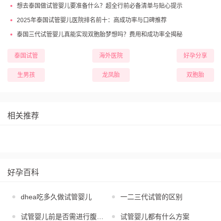
想去泰国做试管婴儿要准备什么？超全行前必备清单与贴心提示
2025年泰国试管婴儿医院排名前十：高成功率与口碑推荐
泰国三代试管婴儿真能实现双胞胎梦想吗？费用和成功率全揭秘
泰国试管
海外医院
好孕分享
生男孩
龙凤胎
双胞胎
相关推荐
好孕百科
dhea吃多久做试管婴儿
一二三代试管的区别
试管婴儿前是否需进行腹腔镜
试管婴儿都有什么方案