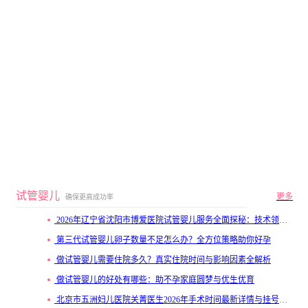
试管婴儿
更多
确保更高成功率
2026年辽宁省沈阳市博爱医院试管婴儿服务全面探秘：技术领先与患者高满意度
第三代试管婴儿卵子数量不足怎么办？全方位策略助你好孕
做试管婴儿需要住院多久？真实住院时间与影响因素全解析
做试管婴儿的好处有哪些：助不孕家庭圆梦与优生优育
北京市五洲妇儿医院关菁医生2026年手术时间最新详情与挂号技巧分享