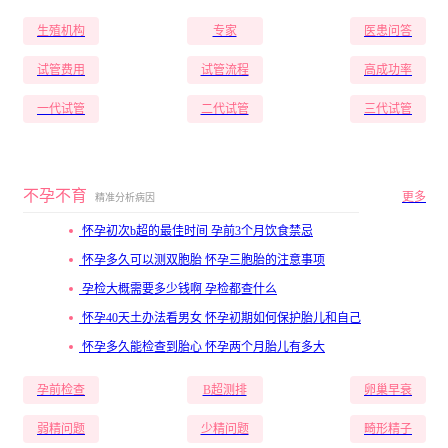
生殖机构
专家
医患问答
试管费用
试管流程
高成功率
一代试管
二代试管
三代试管
不孕不育
更多
精准分析病因
怀孕初次b超的最佳时间 孕前3个月饮食禁忌
怀孕多久可以测双胞胎 怀孕三胞胎的注意事项
孕检大概需要多少钱啊 孕检都查什么
怀孕40天土办法看男女 怀孕初期如何保护胎儿和自己
怀孕多久能检查到胎心 怀孕两个月胎儿有多大
孕前检查
B超测排
卵巢早衰
弱精问题
少精问题
畸形精子