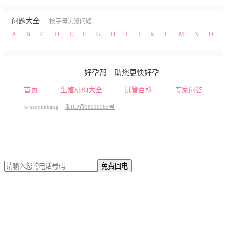
问题大全
按字母浏览问题
A
B
C
D
E
F
G
H
I
J
K
L
M
N
O
好孕帮
助您更快好孕
首页
生殖机构大全
试管百科
专家问答
© haoyunbang
浙ICP备18010965号