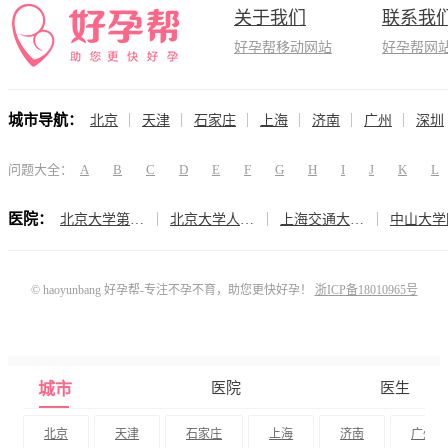
关于我们
联系我
好孕帮移动网站
好孕帮网
城市导航：
北京
天津
石家庄
上海
济南
广州
深圳
问题大全：
A
B
C
D
E
F
G
H
I
J
K
L
医院：
北京大学第三医院（生殖医学中心）
北京大学人民医院（计划生育与生殖医学科）
上海交通大学医学院附属仁济医院（生殖医学科）
© haoyunbang 好孕帮-专注不孕不育，助您更快好孕！
浙ICP备18010965号
城市
医院
医生
北京
天津
石家庄
上海
济南
广州