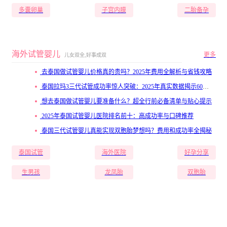
多囊卵巢
子宫内膜
二胎备孕
海外试管婴儿
更多
儿女双全,好事成双
去泰国做试管婴儿价格真的贵吗？2025年费用全解析与省钱攻略
泰国拉玛3三代试管成功率惊人突破：2025年真实数据揭示60%-80%高成功妊娠率
想去泰国做试管婴儿要准备什么？超全行前必备清单与贴心提示
2025年泰国试管婴儿医院排名前十：高成功率与口碑推荐
泰国三代试管婴儿真能实现双胞胎梦想吗？费用和成功率全揭秘
泰国试管
海外医院
好孕分享
生男孩
龙凤胎
双胞胎