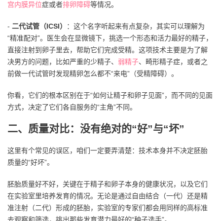
宫内膜异位
症或者
排卵障碍
等情况。
-
二代试管（ICSI）
：这个名字听起来有点复杂，其实可以理解为
“精准配对”。医生会在显微镜下，挑选一个形态和活力最好的精子，
直接注射到卵子里去，帮助它们完成受精。这项技术主要是为了解
决男方的问题，比如严重的少精子、
弱精子
、畸形精子症，或者之
前做一代试管时发现精卵怎么都不“来电”（受精障碍）。
你看，它们的根本区别在于“如何让精子和卵子见面”，而不同的见面
方式，决定了它们各自服务的“主角”不同。
二、质量对比：没有绝对的“好”与“坏”
这里有个常见的误区，咱们一定要弄清楚：技术本身并不决定胚胎
质量的“好坏”。
胚胎质量好不好，关键在于精子和卵子本身的健康状况，以及它们
在实验室里培养发育的情况。无论是通过自由结合（一代）还是精
准注射（二代）形成的胚胎，实验室的专家们都会用同样的高标准
去观察和筛选，挑出那些发育潜力最好的“种子选手”。