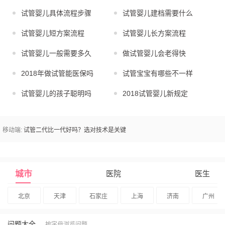
试管婴儿具体流程步骤
试管婴儿建档需要什么
试管婴儿短方案流程
试管婴儿长方案流程
试管婴儿一般需要多久
做试管婴儿会老得快
2018年做试管能医保吗
试管宝宝有哪些不一样
试管婴儿的孩子聪明吗
2018试管婴儿新规定
移动端:
试管二代比一代好吗？选对技术是关键
城市
医院
医生
北京
天津
石家庄
上海
济南
广州
问题大全
按字母浏览问题