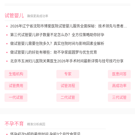
试管婴儿
确保更高成功率
2026年辽宁省沈阳市博爱医院试管婴儿服务全面探秘：技术领先与患者高满意度
第三代试管婴儿卵子数量不足怎么办？全方位策略助你好孕
做试管婴儿需要住院多久？真实住院时间与影响因素全解析
做试管婴儿的好处有哪些：助不孕家庭圆梦与优生优育
北京市五洲妇儿医院关菁医生2026年手术时间最新详情与挂号技巧分享
生殖机构
专家
医患问答
试管费用
试管流程
高成功率
一代试管
二代试管
三代试管
不孕不育
精准分析病因
怀孕初次b超的最佳时间 孕前3个月饮食禁忌