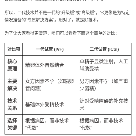
所以，二代技术并不是一代的“升级版”或“高级版”，它更像是为特定
情况准备的“专属解决方案”。用对了，就是好技术。
为了让大家看得更清楚，咱们可以看看下面这个简单的对比：
对比项
一代试管 (IVF)
二代试管 (ICSI)
核心
单精子显微注射，人工
精卵体外自然结合
原理
辅助受精
主要
女方因素不孕（如输卵
男方因素不孕（如严重
解决
管问题）
少弱精）
技术
针对受精障碍的补充技
基础体外受精技术
关系
术
选择
根据病因，而非技术
根据病因，而非技术
关键
“代数”
“代数”