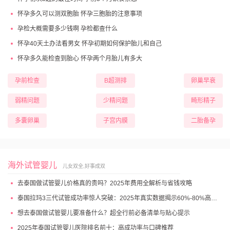
怀孕多久可以测双胞胎 怀孕三胞胎的注意事项
孕检大概需要多少钱啊 孕检都查什么
怀孕40天土办法看男女 怀孕初期如何保护胎儿和自己
怀孕多久能检查到胎心 怀孕两个月胎儿有多大
孕前检查
B超测排
卵巢早衰
弱精问题
少精问题
畸形精子
多囊卵巢
子宫内膜
二胎备孕
海外试管婴儿
儿女双全,好事成双
去泰国做试管婴儿价格真的贵吗？2025年费用全解析与省钱攻略
泰国拉玛3三代试管成功率惊人突破：2025年真实数据揭示60%-80%高成功妊娠率
想去泰国做试管婴儿要准备什么？超全行前必备清单与贴心提示
2025年泰国试管婴儿医院排名前十：高成功率与口碑推荐