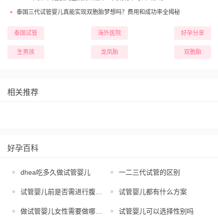
泰国三代试管婴儿真能实现双胞胎梦想吗？费用和成功率全揭秘
泰国试管
海外医院
好孕分享
生男孩
龙凤胎
双胞胎
相关推荐
好孕百科
dhea吃多久做试管婴儿
一二三代试管的区别
试管婴儿前是否需进行腹腔镜
试管婴儿都有什么方案
做试管婴儿女性需要做哪些检查
试管婴儿可以选择性别吗