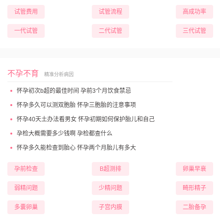
试管费用
试管流程
高成功率
一代试管
二代试管
三代试管
不孕不育
精准分析病因
怀孕初次b超的最佳时间 孕前3个月饮食禁忌
怀孕多久可以测双胞胎 怀孕三胞胎的注意事项
怀孕40天土办法看男女 怀孕初期如何保护胎儿和自己
孕检大概需要多少钱啊 孕检都查什么
怀孕多久能检查到胎心 怀孕两个月胎儿有多大
孕前检查
B超测排
卵巢早衰
弱精问题
少精问题
畸形精子
多囊卵巢
子宫内膜
二胎备孕