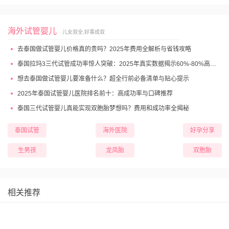
海外试管婴儿
儿女双全,好事成双
去泰国做试管婴儿价格真的贵吗？2025年费用全解析与省钱攻略
泰国拉玛3三代试管成功率惊人突破：2025年真实数据揭示60%-80%高成功妊娠率
想去泰国做试管婴儿要准备什么？超全行前必备清单与贴心提示
2025年泰国试管婴儿医院排名前十：高成功率与口碑推荐
泰国三代试管婴儿真能实现双胞胎梦想吗？费用和成功率全揭秘
泰国试管
海外医院
好孕分享
生男孩
龙凤胎
双胞胎
相关推荐