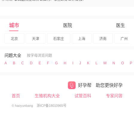
城市
医院
医生
北京
天津
石家庄
上海
济南
广州
问题大全
按字母浏览问题
A
B
C
D
E
F
G
H
I
J
K
L
M
N
O
P
好孕帮
助您更快好孕
首页
生殖机构大全
试管百科
专家问答
© haoyunbang
浙ICP备18010965号