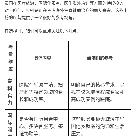
泰国在医疗旅游、国际化服务、医生海外培训等方面的持续投入。
对于咱们，特别是正在考虑海外生育辅助治疗的朋友来说，这些上
榜的医院提供了一个很好的参考视角。
在选择时，咱们可以重点关注以下几点：
考
量
具体内容
给咱们的参考
维
度
专
医院在辅助生殖、妇
明确自己的核心需求，寻
科
产科等特定领域的专
找在该领域有权威专家和
实
长和成功率。
高成功案例的医院。
力
国
是否有国际患者中
这些服务能极大减轻在异
际
心、多语言服务、签
国他乡就医的沟通和生活
服
证协助等。
压力。