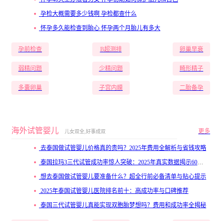
孕检大概需要多少钱啊 孕检都查什么
怀孕多久能检查到胎心 怀孕两个月胎儿有多大
孕前检查
B超测排
卵巢早衰
弱精问题
少精问题
畸形精子
多囊卵巢
子宫内膜
二胎备孕
海外试管婴儿
更多
儿女双全,好事成双
去泰国做试管婴儿价格真的贵吗？2025年费用全解析与省钱攻略
泰国拉玛3三代试管成功率惊人突破：2025年真实数据揭示60%-80%高成功妊娠率
想去泰国做试管婴儿要准备什么？超全行前必备清单与贴心提示
2025年泰国试管婴儿医院排名前十：高成功率与口碑推荐
泰国三代试管婴儿真能实现双胞胎梦想吗？费用和成功率全揭秘