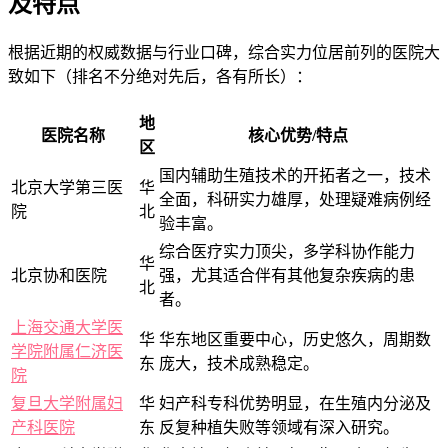
及特点
根据近期的权威数据与行业口碑，综合实力位居前列的医院大
致如下（排名不分绝对先后，各有所长）：
地
医院名称
核心优势/特点
区
国内辅助生殖技术的开拓者之一，技术
北京大学第三医
华
全面，科研实力雄厚，处理疑难病例经
院
北
验丰富。
综合医疗实力顶尖，多学科协作能力
华
北京协和医院
强，尤其适合伴有其他复杂疾病的患
北
者。
上海交通大学医
华
华东地区重要中心，历史悠久，周期数
学院附属仁济医
东
庞大，技术成熟稳定。
院
复旦大学附属妇
华
妇产科专科优势明显，在生殖内分泌及
产科医院
东
反复种植失败等领域有深入研究。