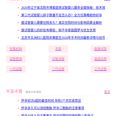
2026年辽宁省沈阳市博爱医院试管婴儿服务全面探秘：技术领先与患者高满意度
第三代试管婴儿卵子数量不足怎么办？全方位策略助你好孕
做试管婴儿需要住院多久？真实住院时间与影响因素全解析
做试管婴儿的好处有哪些：助不孕家庭圆梦与优生优育
北京市五洲妇儿医院关菁医生2026年手术时间最新详情与挂号技巧分享
生殖机构
专家
医患问答
试管费用
试管流程
高成功率
一代试管
二代试管
三代试管
不孕不育
更多
精准分析病因
怀孕初次b超的最佳时间 孕前3个月饮食禁忌
怀孕多久可以测双胞胎 怀孕三胞胎的注意事项
怀孕40天土办法看男女 怀孕初期如何保护胎儿和自己