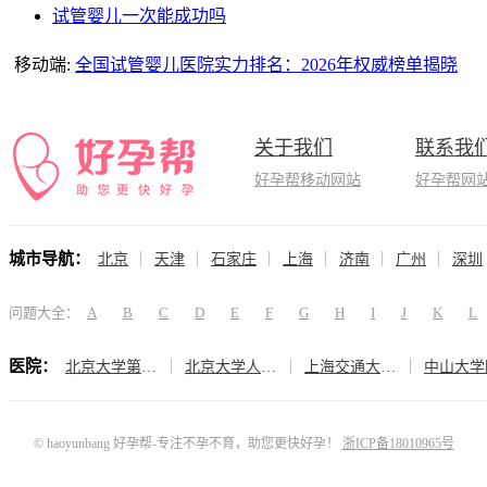
试管婴儿一次能成功吗
移动端:
全国试管婴儿医院实力排名：2026年权威榜单揭晓
关于我们
联系我
好孕帮移动网站
好孕帮网
城市导航：
北京
天津
石家庄
上海
济南
广州
深圳
问题大全：
A
B
C
D
E
F
G
H
I
J
K
L
医院：
北京大学第三医院（生殖医学中心）
北京大学人民医院（计划生育与生殖医学科）
上海交通大学医学院附属仁济医院（生殖医学科）
© haoyunbang 好孕帮-专注不孕不育，助您更快好孕！
浙ICP备18010965号