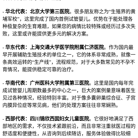
-
华北代表：北京大学第三医院
。很多朋友称之为“生殖界的黄
埔军校”，这里完成了国内首例试管婴儿。优势在于能处理各
种极复杂的生育难题，如果您的病情比较特殊或经历过多次失
败，这里或许能提供更多元的解决方案。
-
华东代表：上海交通大学医学院附属仁济医院
。作为国内最
早开展辅助生殖技术的单位之一，它的体系非常成熟，就像一
条高效运转的“生产线”，流程规范，对于大多数常见的不孕不
育情况，能提供稳定可靠的治疗。
-
华南代表：广州医科大学附属第三医院
。这里是国内每年完
成试管婴儿周期数最多的中心之一，巨大的案例量意味着医生
见过各种情况，经验特别丰富。对于像多囊卵巢综合征、子宫
内膜异位症等常见病，他们的处理方案往往非常娴熟。
-
西部代表：四川锦欣西囡妇女儿童医院
。它很好地满足了西
部地区的需求，不仅技术紧跟前沿，而且非常注重就医过程的
舒适度和便捷性，从咨询到后续随访，服务体验做得比较细