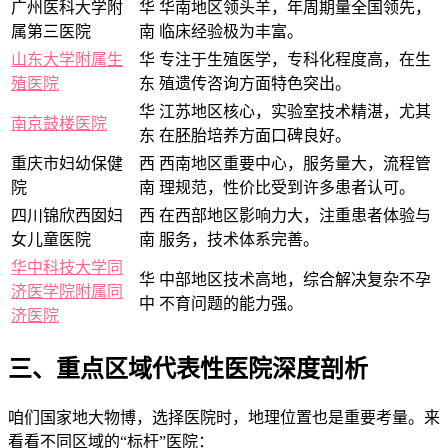
广州医科大学附
华
华南地区领头羊，年周期量全国领先，
属第三医院
南
临床经验极为丰富。
山东大学附属生
华
专注于生殖医学，专科化程度高，在生
殖医院
东
殖遗传咨询方面特色突出。
华
江苏地区核心，实验室技术精湛，尤其
南京鼓楼医院
东
在胚胎培养方面口碑良好。
重庆市妇幼保健
西
西南地区重要中心，服务量大，流程管
院
南
理规范，性价比受到许多患者认可。
四川锦欣西囡妇
西
在西部地区影响力大，注重患者体验与
女儿童医院
南
服务，技术体系完善。
华中科技大学同
华
中部地区技术高地，综合解决复杂不孕
济医学院附属同
中
不育问题的能力强。
济医院
三、重点区域代表性医院深度剖析
咱们国家地大物博，选择医院时，地理位置也是重要考量。来
看看不同区域的“标杆”医院：