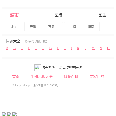
城市
医院
医生
北京
天津
石家庄
上海
济南
广州
问题大全
按字母浏览问题
A
B
C
D
E
F
G
H
I
J
K
L
M
N
O
好孕帮
助您更快好孕
首页
生殖机构大全
试管百科
专家问答
© haoyunbang
浙ICP备18010965号