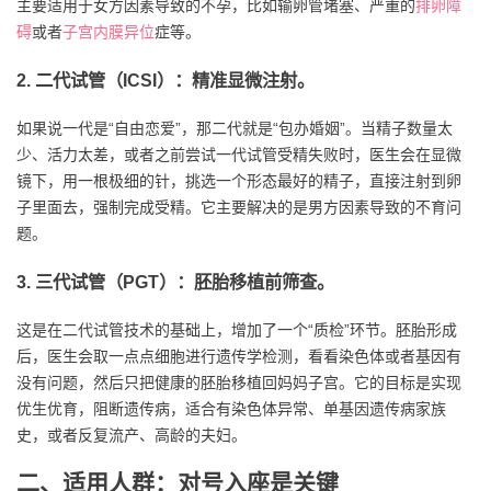
主要适用于女方因素导致的不孕，比如输卵管堵塞、严重的
排卵障
碍
或者
子宫内膜异位
症等。
2. 二代试管（ICSI）：精准显微注射。
如果说一代是“自由恋爱”，那二代就是“包办婚姻”。当精子数量太
少、活力太差，或者之前尝试一代试管受精失败时，医生会在显微
镜下，用一根极细的针，挑选一个形态最好的精子，直接注射到卵
子里面去，强制完成受精。它主要解决的是男方因素导致的不育问
题。
3. 三代试管（PGT）：胚胎移植前筛查。
这是在二代试管技术的基础上，增加了一个“质检”环节。胚胎形成
后，医生会取一点点细胞进行遗传学检测，看看染色体或者基因有
没有问题，然后只把健康的胚胎移植回妈妈子宫。它的目标是实现
优生优育，阻断遗传病，适合有染色体异常、单基因遗传病家族
史，或者反复流产、高龄的夫妇。
二、适用人群：对号入座是关键