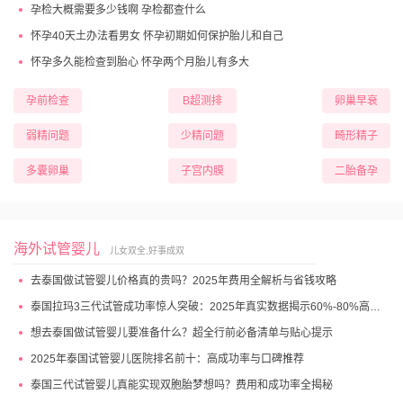
孕检大概需要多少钱啊 孕检都查什么
怀孕40天土办法看男女 怀孕初期如何保护胎儿和自己
怀孕多久能检查到胎心 怀孕两个月胎儿有多大
孕前检查
B超测排
卵巢早衰
弱精问题
少精问题
畸形精子
多囊卵巢
子宫内膜
二胎备孕
海外试管婴儿
儿女双全,好事成双
去泰国做试管婴儿价格真的贵吗？2025年费用全解析与省钱攻略
泰国拉玛3三代试管成功率惊人突破：2025年真实数据揭示60%-80%高成功妊娠率
想去泰国做试管婴儿要准备什么？超全行前必备清单与贴心提示
2025年泰国试管婴儿医院排名前十：高成功率与口碑推荐
泰国三代试管婴儿真能实现双胞胎梦想吗？费用和成功率全揭秘