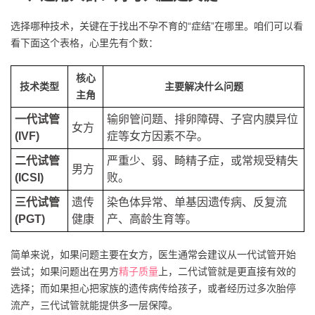
选择哪种技术，关键在于找出不孕不育的“症结”在哪里。咱们可以看
看下面这个表格，心里先有个数：
核心
技术类型
主要解决什么问题
主角
一代试管
输卵管问题、排卵障碍、子宫内膜异位
女方
(IVF)
症等女方因素不孕。
二代试管
严重少、弱、畸精子症，或常规受精失
男方
(ICSI)
败。
三代试管
遗传
染色体异常、单基因遗传病、反复流
(PGT)
健康
产、高龄生育等。
简单来说，如果问题主要在女方，医生通常会建议从一代试管开始
尝试；如果问题出在男方
精子质量
上，二代试管就是更直接有效的
选择；而如果担心把家族的遗传病传给孩子，或者经历过多次胎停
流产，三代试管就能提供多一层保障。