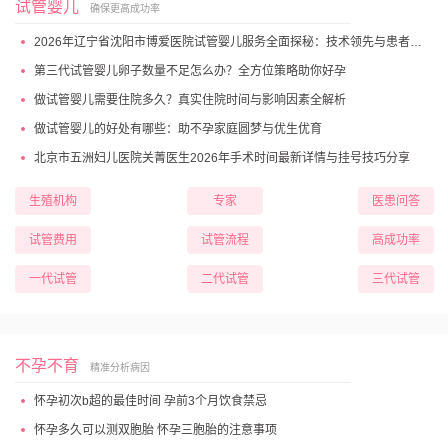
试管婴儿
确保更高成功率
2026年辽宁省沈阳市博爱医院试管婴儿服务全面探秘：技术领先与患者高满意度
第三代试管婴儿卵子数量不足怎么办？全方位策略助你好孕
做试管婴儿需要住院多久？真实住院时间与影响因素全解析
做试管婴儿的好处有哪些：助不孕家庭圆梦与优生优育
北京市五洲妇儿医院关菁医生2026年手术时间最新详情与挂号技巧分享
生殖机构
专家
医患问答
试管费用
试管流程
高成功率
一代试管
二代试管
三代试管
不孕不育
精准分析病因
怀孕初次b超的最佳时间 孕前3个月饮食禁忌
怀孕多久可以测双胞胎 怀孕三胞胎的注意事项