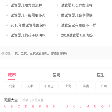
试管婴儿短方案流程
试管婴儿长方案流程
试管婴儿一般需要多久
做试管婴儿会老得快
2018年做试管能医保吗
试管宝宝有哪些不一样
试管婴儿的孩子聪明吗
2018试管婴儿新规定
移动端:
一代、二代、三代试管婴儿，你适合哪种？
城市
医院
医生
北京
天津
石家庄
上海
济南
广州
问题大全
按字母浏览问题
A
B
C
D
E
F
G
H
I
J
K
L
M
N
O
P