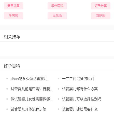
泰国试管
海外医院
好孕分享
生男孩
龙凤胎
双胞胎
相关推荐
好孕百科
dhea吃多久做试管婴儿
一二三代试管的区别
试管婴儿前是否需进行腹腔镜
试管婴儿都有什么方案
做试管婴儿女性需要做哪些检查
试管婴儿可以选择性别吗
试管婴儿具体流程步骤
试管婴儿建档需要什么