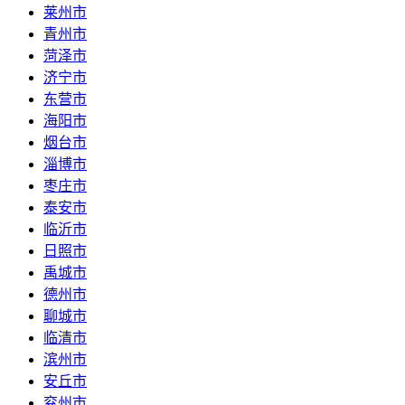
莱州市
青州市
菏泽市
济宁市
东营市
海阳市
烟台市
淄博市
枣庄市
泰安市
临沂市
日照市
禹城市
德州市
聊城市
临清市
滨州市
安丘市
兖州市