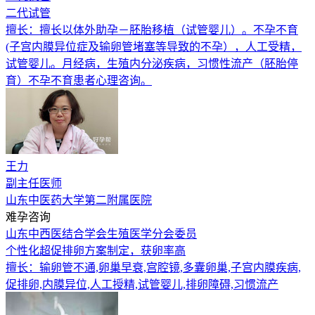
二代试管
擅长：擅长以体外助孕－胚胎移植（试管婴儿）。不孕不育
(子宫内膜异位症及输卵管堵塞等导致的不孕），人工受精，
试管婴儿。月经病，生殖内分泌疾病，习惯性流产（胚胎停
育）不孕不育患者心理咨询。
王力
副主任医师
山东中医药大学第二附属医院
难孕咨询
山东中西医结合学会生殖医学分会委员
个性化超促排卵方案制定，获卵率高
擅长：输卵管不通,卵巢早衰,宫腔镜,多囊卵巢,子宫内膜疾病,
促排卵,内膜异位,人工授精,试管婴儿,排卵障碍,习惯流产