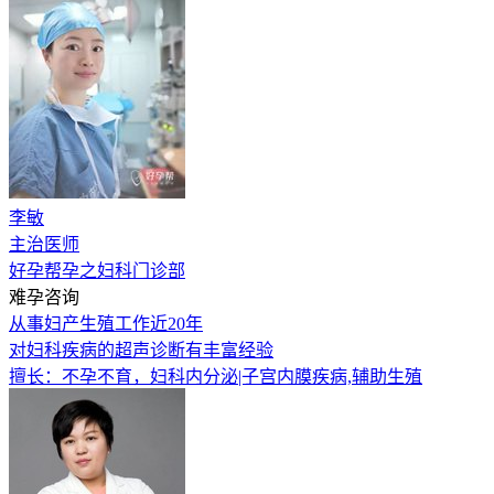
李敏
主治医师
好孕帮孕之妇科门诊部
难孕咨询
从事妇产生殖工作近20年
对妇科疾病的超声诊断有丰富经验
擅长：不孕不育，妇科内分泌|子宫内膜疾病,辅助生殖