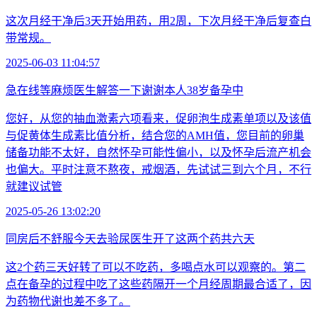
这次月经干净后3天开始用药，用2周，下次月经干净后复查白
带常规。
2025-06-03 11:04:57
急在线等麻烦医生解答一下谢谢本人38岁备孕中
您好，从您的抽血激素六项看来，促卵泡生成素单项以及该值
与促黄体生成素比值分析，结合您的AMH值，您目前的卵巢
储备功能不太好，自然怀孕可能性偏小，以及怀孕后流产机会
也偏大。平时注意不熬夜，戒烟酒，先试试三到六个月，不行
就建议试管
2025-05-26 13:02:20
同房后不舒服今天去验尿医生开了这两个药共六天
这2个药三天好转了可以不吃药，多喝点水可以观察的。第二
点在备孕的过程中吃了这些药隔开一个月经周期最合适了，因
为药物代谢也差不多了。