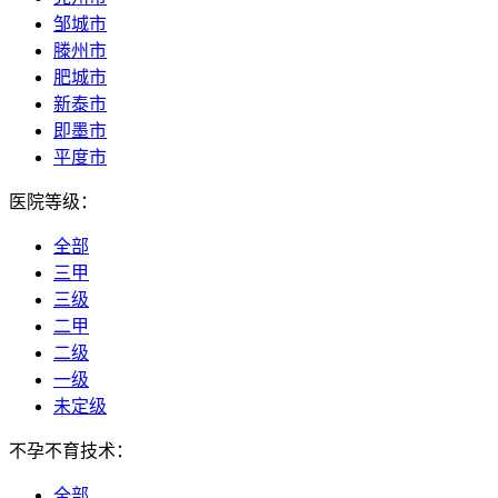
邹城市
滕州市
肥城市
新泰市
即墨市
平度市
医院等级：
全部
三甲
三级
二甲
二级
一级
未定级
不孕不育技术：
全部