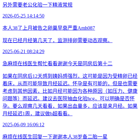
另外需要老公化验一下精液常规
2026-05-25 14:14:50
本人38了上月被告之卵巢早衰严重Amh087
现在已经月经第几天了，监测排卵需要动态观察。
2025-06-21 08:24:29
急麻烦在线医生帮忙看看谢谢今天是同房后第十二
如果在同房后12天感到姨妈感强烈，这可能是因为受精卵已经
着床，从而可能导致月经延迟。怀孕是有可能的，但是也需要
考虑到其他因素，比如月经可能因为各种原因（如压力、健康
问题等）而延迟。建议去医院抽血化验hcg，可以明确是否怀
孕。要么观察几天看看，如果出血量多，应该是来月经。如果
月经延迟1周，建议做b超看看。
2025-06-09 16:06:12
麻烦在线医生回复一下谢谢本人38岁备二胎一星