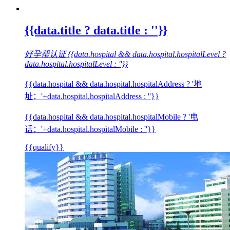
{{data.title ? data.title : ''}}
好孕帮认证
{{data.hospital && data.hospital.hospitalLevel ?
data.hospital.hospitalLevel : ''}}
{{data.hospital && data.hospital.hospitalAddress ? '地
址：'+data.hospital.hospitalAddress : ''}}
{{data.hospital && data.hospital.hospitalMobile ? '电
话：'+data.hospital.hospitalMobile : ''}}
{{qualify}}