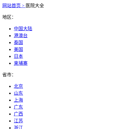
网站首页 >
医院大全
地区：
中国大陆
港澳台
泰国
美国
日本
柬埔寨
省市：
北京
山东
上海
广东
广西
江苏
浙江