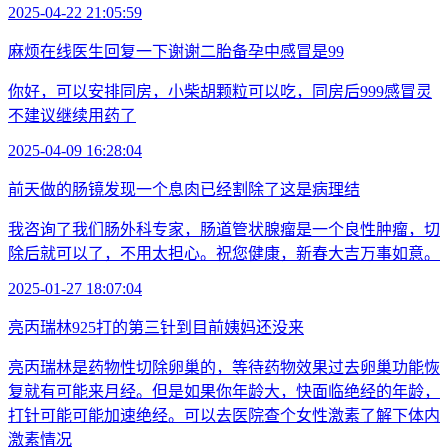
2025-04-22 21:05:59
麻烦在线医生回复一下谢谢二胎备孕中感冒是99
你好，可以安排同房，小柴胡颗粒可以吃，同房后999感冒灵
不建议继续用药了
2025-04-09 16:28:04
前天做的肠镜发现一个息肉已经割除了这是病理结
我咨询了我们肠外科专家，肠道管状腺瘤是一个良性肿瘤，切
除后就可以了，不用太担心。祝您健康，新春大吉万事如意。
2025-01-27 18:07:04
亮丙瑞林925打的第三针到目前姨妈还没来
亮丙瑞林是药物性切除卵巢的，等待药物效果过去卵巢功能恢
复就有可能来月经。但是如果你年龄大，快面临绝经的年龄，
打针可能可能加速绝经。可以去医院查个女性激素了解下体内
激素情况