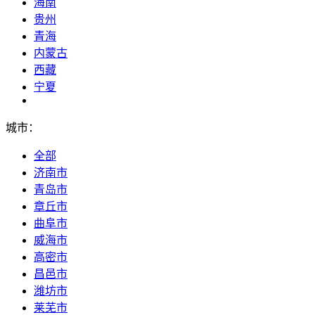
海南
贵州
青海
内蒙古
西藏
宁夏
城市：
全部
济南市
青岛市
章丘市
曲阜市
威海市
高密市
昌邑市
潍坊市
莱芜市