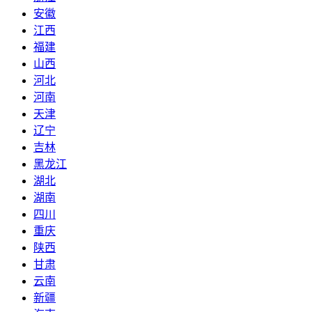
安徽
江西
福建
山西
河北
河南
天津
辽宁
吉林
黑龙江
湖北
湖南
四川
重庆
陕西
甘肃
云南
新疆