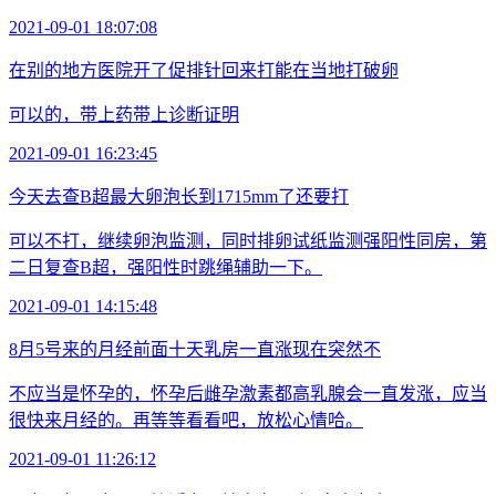
2021-09-01 18:07:08
在别的地方医院开了促排针回来打能在当地打破卵
可以的，带上药带上诊断证明
2021-09-01 16:23:45
今天去查B超最大卵泡长到1715mm了还要打
可以不打，继续卵泡监测，同时排卵试纸监测强阳性同房，第
二日复查B超，强阳性时跳绳辅助一下。
2021-09-01 14:15:48
8月5号来的月经前面十天乳房一直涨现在突然不
不应当是怀孕的，怀孕后雌孕激素都高乳腺会一直发涨，应当
很快来月经的。再等等看看吧，放松心情哈。
2021-09-01 11:26:12