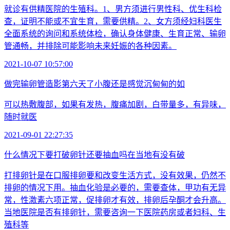
就诊有供精医院的生殖科。1、男方须进行男性科、优生科检
查，证明不能或不宜生育，需要供精。2、女方须经妇科医生
全面系统的询问和系统体检，确认身体健康、生育正常、输卵
管通畅，并排除可能影响未来妊娠的各种因素。
2021-10-07 10:57:00
做完输卵管造影第六天了小腹还是感觉沉甸甸的如
可以热敷腹部，如果有发热，腹痛加剧，白带量多，有异味，
随时就医
2021-09-01 22:27:35
什么情况下要打破卵针还要抽血吗在当地有没有破
打排卵针是在口服排卵要和改变生活方式，没有效果，仍然不
排卵的情况下用。抽血化验是必要的，需要查体，甲功有无异
常，性激素六项正常，促排卵才有效，排卵后孕酮才会升高。
当地医院是否有排卵针，需要咨询一下医院药房或者妇科、生
殖科等