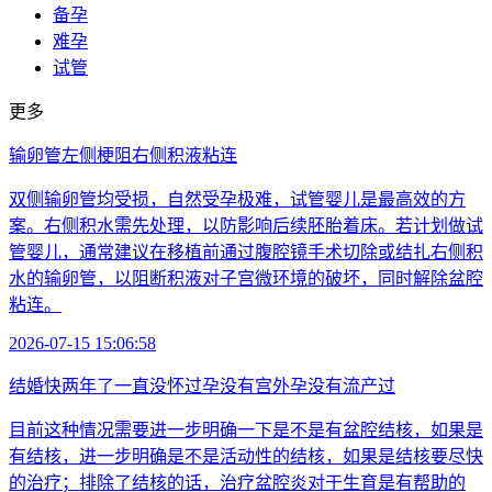
备孕
难孕
试管
更多
输卵管左侧梗阻右侧积液粘连
双侧输卵管均受损，自然受孕极难，试管婴儿是最高效的方
案。右侧积水需先处理，以防影响后续胚胎着床。若计划做试
管婴儿，通常建议在移植前通过腹腔镜手术切除或结扎右侧积
水的输卵管，以阻断积液对子宫微环境的破坏，同时解除盆腔
粘连。
2026-07-15 15:06:58
结婚快两年了一直没怀过孕没有宫外孕没有流产过
目前这种情况需要进一步明确一下是不是有盆腔结核，如果是
有结核，进一步明确是不是活动性的结核，如果是结核要尽快
的治疗；排除了结核的话，治疗盆腔炎对于生育是有帮助的