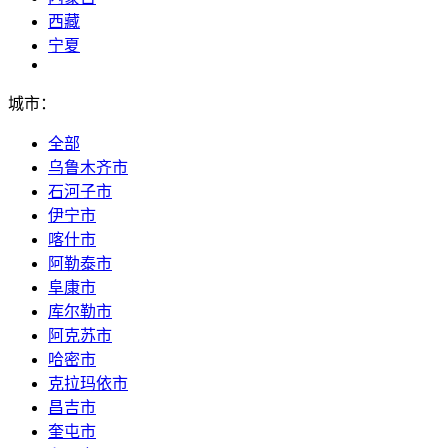
西藏
宁夏
城市：
全部
乌鲁木齐市
石河子市
伊宁市
喀什市
阿勒泰市
阜康市
库尔勒市
阿克苏市
哈密市
克拉玛依市
昌吉市
奎屯市