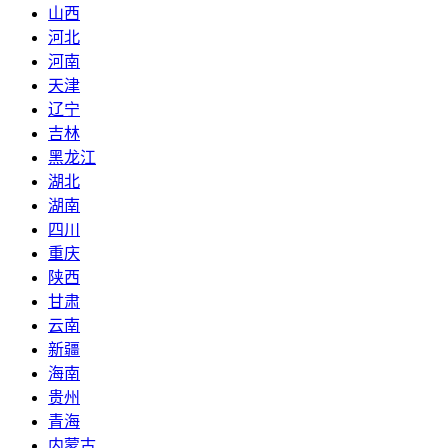
山西
河北
河南
天津
辽宁
吉林
黑龙江
湖北
湖南
四川
重庆
陕西
甘肃
云南
新疆
海南
贵州
青海
内蒙古