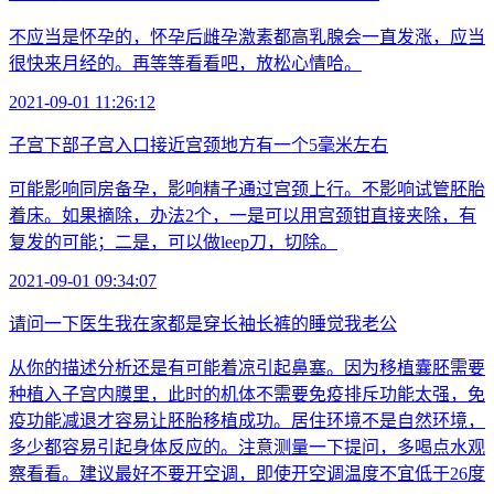
不应当是怀孕的，怀孕后雌孕激素都高乳腺会一直发涨，应当
很快来月经的。再等等看看吧，放松心情哈。
2021-09-01 11:26:12
子宫下部子宫入口接近宫颈地方有一个5毫米左右
可能影响同房备孕，影响精子通过宫颈上行。不影响试管胚胎
着床。如果摘除，办法2个，一是可以用宫颈钳直接夹除，有
复发的可能；二是，可以做leep刀，切除。
2021-09-01 09:34:07
请问一下医生我在家都是穿长袖长裤的睡觉我老公
从你的描述分析还是有可能着凉引起鼻塞。因为移植囊胚需要
种植入子宫内膜里，此时的机体不需要免疫排斥功能太强，免
疫功能减退才容易让胚胎移植成功。居住环境不是自然环境，
多少都容易引起身体反应的。注意测量一下提问，多喝点水观
察看看。建议最好不要开空调，即使开空调温度不宜低于26度