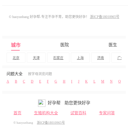
© haoyunbang 好孕帮-专注不孕不育，助您更快好孕！
浙ICP备18010965号
城市
医院
医生
北京
天津
石家庄
上海
济南
广州
问题大全
按字母浏览问题
A
B
C
D
E
F
G
H
I
J
K
L
M
N
O
好孕帮
助您更快好孕
首页
生殖机构大全
试管百科
专家问答
© haoyunbang
浙ICP备18010965号