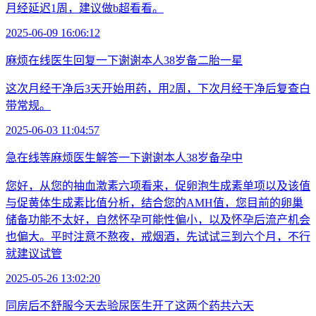
月经延迟1周，建议做b超看看。
2025-06-09 16:06:12
麻烦在线医生回复一下谢谢本人38岁备二胎一星
这次月经干净后3天开始用药，用2周，下次月经干净后复查白
带常规。
2025-06-03 11:04:57
急在线等麻烦医生解答一下谢谢本人38岁备孕中
您好，从您的抽血激素六项看来，促卵泡生成素单项以及该值
与促黄体生成素比值分析，结合您的AMH值，您目前的卵巢
储备功能不太好，自然怀孕可能性偏小，以及怀孕后流产机会
也偏大。平时注意不熬夜，戒烟酒，先试试三到六个月，不行
就建议试管
2025-05-26 13:02:20
同房后不舒服今天去验尿医生开了这两个药共六天