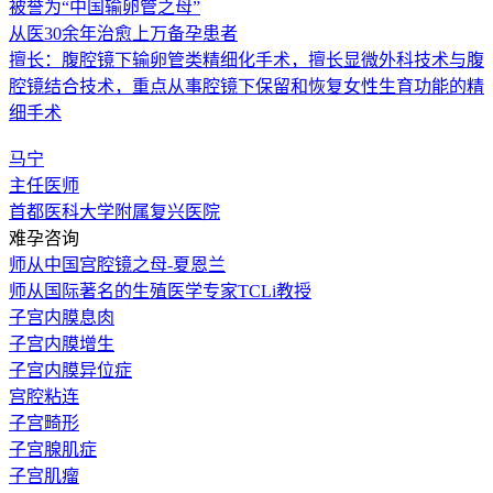
被誉为“中国输卵管之母”
从医30余年治愈上万备孕患者
擅长：腹腔镜下输卵管类精细化手术，擅长显微外科技术与腹
腔镜结合技术，重点从事腔镜下保留和恢复女性生育功能的精
细手术
马宁
主任医师
首都医科大学附属复兴医院
难孕咨询
师从中国宫腔镜之母-夏恩兰
师从国际著名的生殖医学专家TCLi教授
子宫内膜息肉
子宫内膜增生
子宫内膜异位症
宫腔粘连
子宫畸形
子宫腺肌症
子宫肌瘤