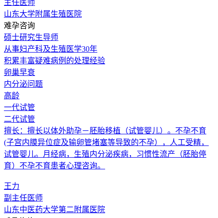
主任医师
山东大学附属生殖医院
难孕咨询
硕士研究生导师
从事妇产科及生殖医学30年
积累丰富疑难病例的处理经验
卵巢早衰
内分泌问题
高龄
一代试管
二代试管
擅长：擅长以体外助孕－胚胎移植（试管婴儿）。不孕不育
(子宫内膜异位症及输卵管堵塞等导致的不孕），人工受精，
试管婴儿。月经病，生殖内分泌疾病，习惯性流产（胚胎停
育）不孕不育患者心理咨询。
王力
副主任医师
山东中医药大学第二附属医院