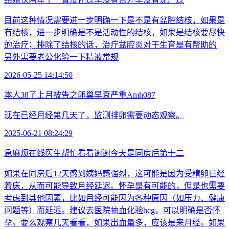
目前这种情况需要进一步明确一下是不是有盆腔结核，如果是
有结核，进一步明确是不是活动性的结核，如果是结核要尽快
的治疗；排除了结核的话，治疗盆腔炎对于生育是有帮助的
另外需要老公化验一下精液常规
2026-05-25 14:14:50
本人38了上月被告之卵巢早衰严重Amh087
现在已经月经第几天了，监测排卵需要动态观察。
2025-06-21 08:24:29
急麻烦在线医生帮忙看看谢谢今天是同房后第十二
如果在同房后12天感到姨妈感强烈，这可能是因为受精卵已经
着床，从而可能导致月经延迟。怀孕是有可能的，但是也需要
考虑到其他因素，比如月经可能因为各种原因（如压力、健康
问题等）而延迟。建议去医院抽血化验hcg，可以明确是否怀
孕。要么观察几天看看，如果出血量多，应该是来月经。如果