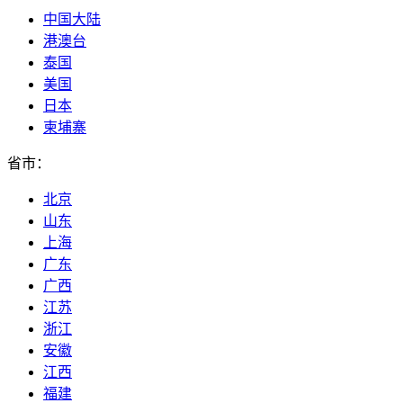
中国大陆
港澳台
泰国
美国
日本
柬埔寨
省市：
北京
山东
上海
广东
广西
江苏
浙江
安徽
江西
福建