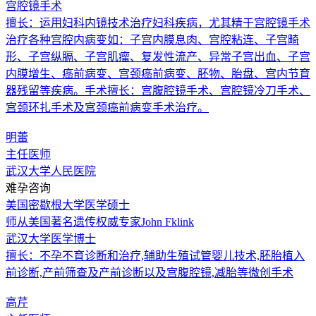
宫腔镜手术
擅长：运用妇科内镜技术治疗妇科疾病，尤其精于宫腔镜手术
治疗各种宫腔内病变如：子宫内膜息肉、宫腔粘连、子宫畸
形、子宫纵膈、子宫肌瘤、复发性流产、异常子宫出血、子宫
内膜增生、癌前病变、宫颈癌前病变、胚物、胎盘、宫内节育
器残留等疾病。手术擅长：宫腹腔镜手术、宫腔镜冷刀手术、
宫颈环扎手术及宫颈癌前病变手术治疗。
明蕾
主任医师
武汉大学人民医院
难孕咨询
美国密歇根大学医学硕士
师从美国著名遗传权威专家John Fklink
武汉大学医学博士
擅长：不孕不育诊断和治疗,辅助生殖试管婴儿技术,胚胎植入
前诊断,产前筛查及产前诊断以及宫腹腔镜,减胎等微创手术
高芹