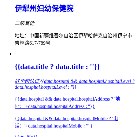
伊犁州妇幼保健院
二级其他
地址：中国新疆维吾尔自治区伊犁哈萨克自治州伊宁市
吉林路617-789号
{{data.title ? data.title : ''}}
好孕帮认证
{{data.hospital && data.hospital.hospitalLevel ?
data.hospital.hospitalLevel : ''}}
{{data.hospital && data.hospital.hospitalAddress ? '地
址：'+data.hospital.hospitalAddress : ''}}
{{data.hospital && data.hospital.hospitalMobile ? '电
话：'+data.hospital.hospitalMobile : ''}}
{{qualify}}