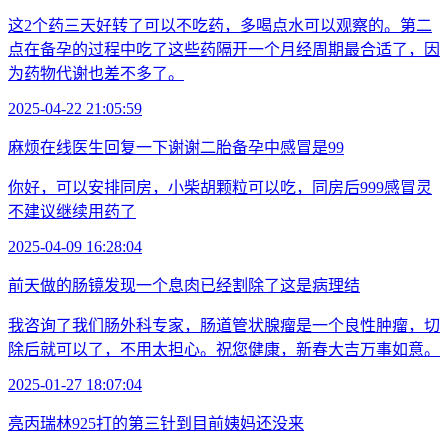
这2个药三天好转了可以不吃药，多喝点水可以观察的。第二
点在备孕的过程中吃了这些药隔开一个月经周期最合适了，因
为药物代谢也差不多了。
2025-04-22 21:05:59
麻烦在线医生回复一下谢谢二胎备孕中感冒是99
你好，可以安排同房，小柴胡颗粒可以吃，同房后999感冒灵
不建议继续用药了
2025-04-09 16:28:04
前天做的肠镜发现一个息肉已经割除了这是病理结
我咨询了我们肠外科专家，肠道管状腺瘤是一个良性肿瘤，切
除后就可以了，不用太担心。祝您健康，新春大吉万事如意。
2025-01-27 18:07:04
亮丙瑞林925打的第三针到目前姨妈还没来