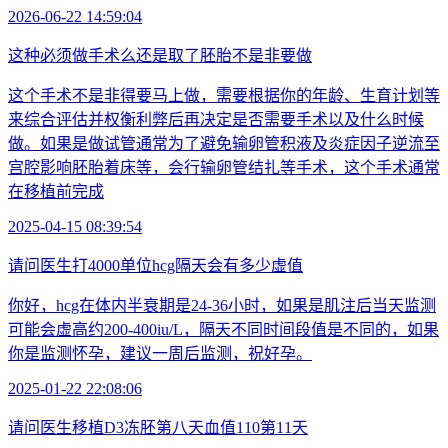
2026-06-22 14:59:04
这种必须做手术么还是取了胚胎不是非要做
这个手术不是非得要马上做，需要根据你的年龄、生育计划等
来综合评估并权衡利弊后再决定是否需要手术以及什么时候
做。如果是做试管通常为了避免输卵管积液及炎症因子逆流至
宫腔影响胚胎着床等，会行输卵管结扎等手术，这个手术通常
在移植前完成
2025-04-15 08:39:54
请问医生打4000单位hcg隔天会有多少虚值
你好，hcg在体内半衰期是24-36小时，如果是肌注后当天监测
可能会虚高约200-400iu/L，隔天不同时间段值是不同的，如果
你是监测怀孕，建议一周后监测，祝好孕。
2025-01-22 22:08:06
请问医生移植D3冻胚第八天血值110第11天