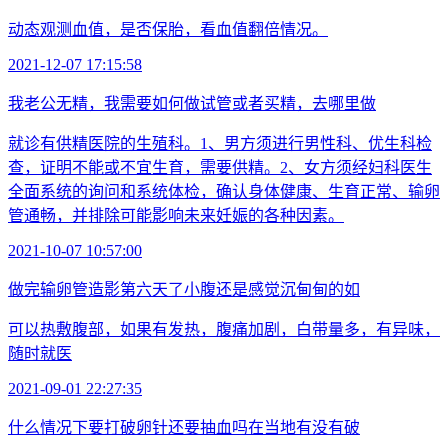
动态观测血值，是否保胎，看血值翻倍情况。
2021-12-07 17:15:58
我老公无精，我需要如何做试管或者买精，去哪里做
就诊有供精医院的生殖科。1、男方须进行男性科、优生科检
查，证明不能或不宜生育，需要供精。2、女方须经妇科医生
全面系统的询问和系统体检，确认身体健康、生育正常、输卵
管通畅，并排除可能影响未来妊娠的各种因素。
2021-10-07 10:57:00
做完输卵管造影第六天了小腹还是感觉沉甸甸的如
可以热敷腹部，如果有发热，腹痛加剧，白带量多，有异味，
随时就医
2021-09-01 22:27:35
什么情况下要打破卵针还要抽血吗在当地有没有破