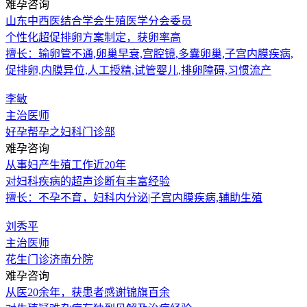
难孕咨询
山东中西医结合学会生殖医学分会委员
个性化超促排卵方案制定，获卵率高
擅长：输卵管不通,卵巢早衰,宫腔镜,多囊卵巢,子宫内膜疾病,
促排卵,内膜异位,人工授精,试管婴儿,排卵障碍,习惯流产
李敏
主治医师
好孕帮孕之妇科门诊部
难孕咨询
从事妇产生殖工作近20年
对妇科疾病的超声诊断有丰富经验
擅长：不孕不育，妇科内分泌|子宫内膜疾病,辅助生殖
刘秀平
主治医师
花生门诊济南分院
难孕咨询
从医20余年，获患者感谢锦旗百余