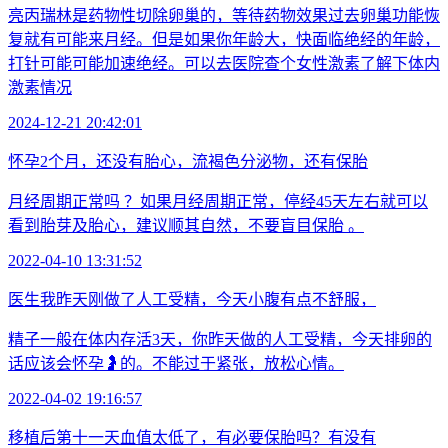
亮丙瑞林是药物性切除卵巢的，等待药物效果过去卵巢功能恢
复就有可能来月经。但是如果你年龄大，快面临绝经的年龄，
打针可能可能加速绝经。可以去医院查个女性激素了解下体内
激素情况
2024-12-21 20:42:01
怀孕2个月，还没有胎心，流褐色分泌物，还有保胎
月经周期正常吗 ？如果月经周期正常，停经45天左右就可以
看到胎芽及胎心，建议顺其自然，不要盲目保胎 。
2022-04-10 13:31:52
医生我昨天刚做了人工受精，今天小腹有点不舒服，
精子一般在体内存活3天，你昨天做的人工受精，今天排卵的
话应该会怀孕🤰的。不能过于紧张，放松心情。
2022-04-02 19:16:57
移植后第十一天血值太低了，有必要保胎吗？有没有