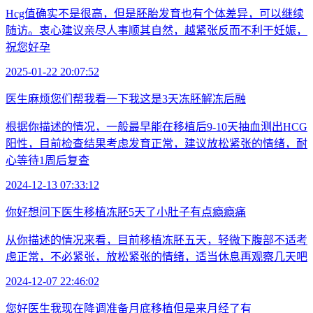
Hcg值确实不是很高，但是胚胎发育也有个体差异，可以继续
随访。衷心建议亲尽人事顺其自然，越紧张反而不利于妊娠，
祝您好孕
2025-01-22 20:07:52
医生麻烦您们帮我看一下我这是3天冻胚解冻后融
根据你描述的情况，一般最早能在移植后9-10天抽血测出HCG
阳性，目前检查结果考虑发育正常，建议放松紧张的情绪，耐
心等待1周后复查
2024-12-13 07:33:12
你好想问下医生移植冻胚5天了小肚子有点瘾瘾痛
从你描述的情况来看，目前移植冻胚五天，轻微下腹部不适考
虑正常，不必紧张，放松紧张的情绪，适当休息再观察几天吧
2024-12-07 22:46:02
您好医生我现在降调准备月底移植但是来月经了有