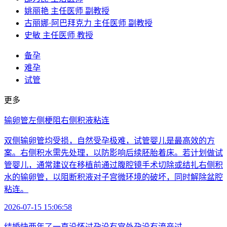
姚丽艳 主任医师 副教授
古丽娜·阿巴拜克力 主任医师 副教授
史敏 主任医师 教授
备孕
难孕
试管
更多
输卵管左侧梗阻右侧积液粘连
双侧输卵管均受损，自然受孕极难，试管婴儿是最高效的方
案。右侧积水需先处理，以防影响后续胚胎着床。若计划做试
管婴儿，通常建议在移植前通过腹腔镜手术切除或结扎右侧积
水的输卵管，以阻断积液对子宫微环境的破坏，同时解除盆腔
粘连。
2026-07-15 15:06:58
结婚快两年了一直没怀过孕没有宫外孕没有流产过