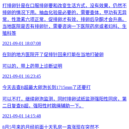
打排卵针是在口服排卵要和改变生活方式，没有效果，仍然不
排卵的情况下用。抽血化验是必要的，需要查体，甲功有无异
常，性激素六项正常，促排卵才有效，排卵后孕酮才会升高。
当地医院是否有排卵针，需要咨询一下医院药房或者妇科、生
殖科等
2021-09-01 18:07:08
在别的地方医院开了促排针回来打能在当地打破卵
可以的，带上药带上诊断证明
2021-09-01 16:23:45
今天去查B超最大卵泡长到1715mm了还要打
可以不打，继续卵泡监测，同时排卵试纸监测强阳性同房，第
二日复查B超，强阳性时跳绳辅助一下。
2021-09-01 14:15:48
8月5号来的月经前面十天乳房一直涨现在突然不