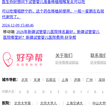
医生你好想问下试管婴儿准备移植咽喉发炎可以吃
可以吃慢咽舒宁的，这个药在移植前使用，一般一星期左右就
代谢完了。
2024-12-09 15:48:46
移动端:
2026年新疆试管婴儿医院排名最好，新疆试管婴儿
医院哪里好？新疆试管婴儿医院费用-好孕帮
关于我们
联系我
好孕帮移动网站
好孕帮网
城市导航：
北京
天津
石家庄
上海
济南
广州
深圳
问题大全：
A
B
C
D
E
F
G
H
I
J
K
L
医院：
北京大学第三医院（生殖医学中心）
北京大学人民医院（计划生育与生殖医学科）
上海交通大学医学院附属仁济医院（生殖医学科）