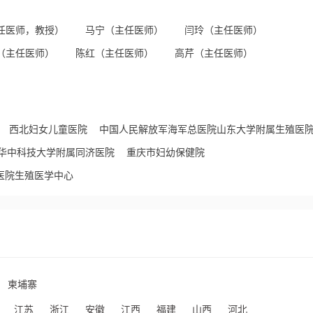
任医师，教授）
马宁（主任医师）
闫玲（主任医师）
（主任医师）
陈红（主任医师）
高芹（主任医师）
西北妇女儿童医院
中国人民解放军海军总医院
山东大学附属生殖医
华中科技大学附属同济医院
重庆市妇幼保健院
医院生殖医学中心
柬埔寨
江苏
浙江
安徽
江西
福建
山西
河北