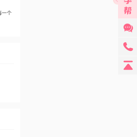
每一个
131
产1
娠1