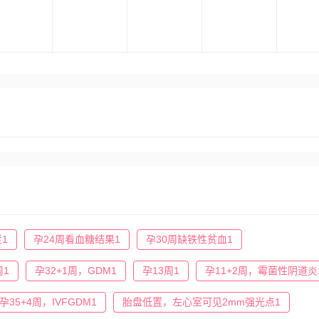
1
孕24周看血糖结果1
孕30周缺铁性贫血1
周1
孕32+1周，GDM1
孕13周1
孕11+2周，霉菌性阴道炎
孕35+4周，IVFGDM1
胎盘低置，左心室可见2mm强光点1