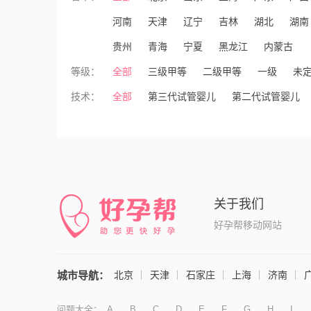
河南
天津
辽宁
吉林
湖北
湖南
贵州
青海
宁夏
黑龙江
内蒙古
等级：
全部
三级甲等
二级甲等
一级
未
技术：
全部
第三代试管婴儿
第二代试管婴儿
关于我们
好孕帮移动网站
城市导航：
北京
天津
石家庄
上海
济南
问题大全：
A
B
C
D
E
F
G
H
I