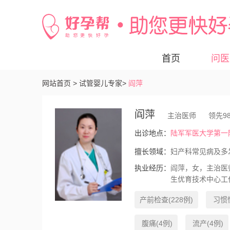
首页
问医
网站首页 >
试管婴儿专家>
阎萍
阎萍
主治医师
领先9
出诊地点：
陆军军医大学第一附
擅长领域：
妇产科常见病及多
执业经历：
阎萍，女，主治医
生优育技术中心工
起
产前检查(228例)
习惯性
腹痛(4例)
流产(4例)