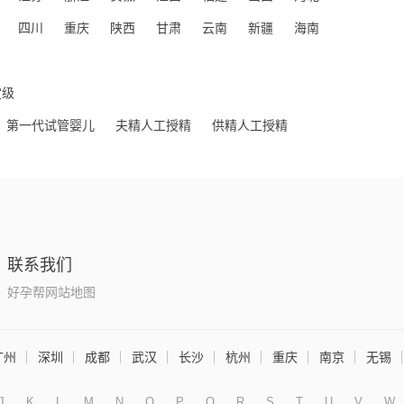
四川
重庆
陕西
甘肃
云南
新疆
海南
定级
第一代试管婴儿
夫精人工授精
供精人工授精
联系我们
好孕帮网站地图
广州
深圳
成都
武汉
长沙
杭州
重庆
南京
无锡
J
K
L
M
N
O
P
Q
R
S
T
U
V
W