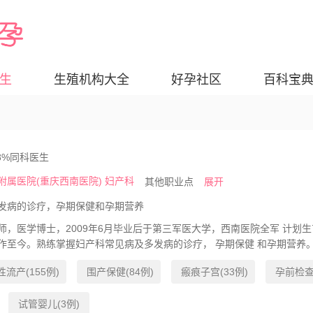
生
生殖机构大全
好孕社区
百科宝
8%同科医生
属医院(重庆西南医院) 妇产科
其他职业点
展开
发病的诊疗，孕期保健和孕期营养
师，医学博士，2009年6月毕业后于第三军医大学，西南医院全军 计划生
作至今。熟练掌握妇产科常见病及多发病的诊疗， 孕期保健 和孕期营养。 
流产(155例)
围产保健(84例)
瘢痕子宫(33例)
孕前检查(
试管婴儿(3例)