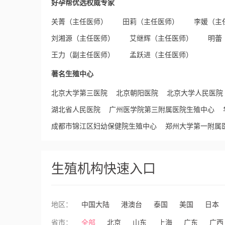
好孕帮优选权威专家
关菁（主任医师）
田莉（主任医师）
李媛（主
刘湘源（主任医师）
艾继辉（主任医师）
明蕾
王力（副主任医师）
孟跃进（主任医师）
著名生殖中心
北京大学第三医院
北京朝阳医院
北京大学人民医院
湖北省人民医院
广州医学院第三附属医院生殖中心
成都市锦江区妇幼保健院生殖中心
郑州大学第一附属
生殖机构快速入口
地区：
中国大陆
港澳台
泰国
美国
日本
省市：
全部
北京
山东
上海
广东
广西