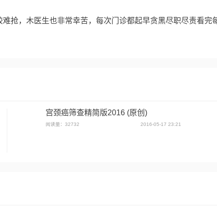
生娃儿1
孕13+2周1
疤痕子宫看结果1
孕期产检1
较难抢，木医生也非常幸苦，每次门诊都起早贪黑尽职尽责看完
1
系统性红斑狼疮宫内早孕1
试管2次不着床1
胎停1
2
孕中产检1
绒毛膜下出血1
孕19+4周，瘢痕子宫1
0
习惯流产1
孕期NT检查1
凝血1
孕14+1周1
产科3
不良妊娠怀孕1
宫内早孕RHD变异型1
宫颈癌筛查精简版2016 (原创)
不良孕产史1
甲减合并早孕复发性流产1
阅读量：32732
2016-05-17 23:21
孕1
免疫凝血相关不良妊娠1
孕24+5周GDMIDA1
孕25+2周GDM1
孕12+3周瘢痕子宫1
孕13+1周胎盘低置便秘1
复发性流产1
不孕不育1
输卵管积水1
孕15+5周IVF高龄初
+6周1
孕17+6周，经产妇1
孕13+2周IUI免疫凝血相关性不良妊