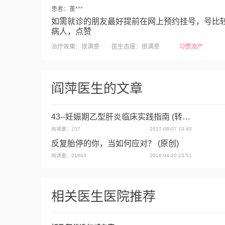
患者：董***
孕12+2周母体右卵巢畸胎瘤1
习惯性流产2
如需就诊的朋友最好提前在网上预约挂号，号比
病人，点赞
怀孕拉肚子肝功检查1
早孕出血，与免疫有关问题
治疗效果：很满意 医生态度：很满意
习惯流产
先兆流产1
妊娠2
妊娠期糖尿病2
孕检
孕5+5周生化妊娠复发性流产1
胎位1
产检1
阎萍医生的文章
孕27+2周1
复发性流产（APS）,血栓病史1
43--妊娠期乙型肝炎临床实践指南 (转载)
糖尿病合并妊娠1
宫颈环扎2
停经8+5周，
阅读量：157
2017-08-07 19:40
孕34+3周边缘性前置胎盘GDM1
复发性流继发不
反复胎停的你，当如何应对？ (原创)
阅读量：21663
2016-04-20 23:51
孕11+4周复发性流产1
孕12周复发性流产2
产前检查1
孕15+4周1
孕9+4周，胚胎停育
相关医生医院推荐
胎停育1
复发性流产11
孕12周1
孕12