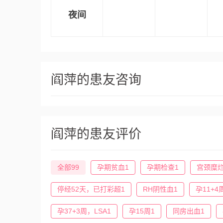
夜间
阎萍的患友咨询
阎萍的患友评价
全部99
孕期贫血1
孕期检查1
宫颈糜烂
停经52天，已打彩超1
RH阴性血1
孕11+4
孕37+3周，LSA1
孕15周1
同房出血1