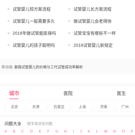
试管婴儿短方案流程
试管婴儿长方案流程
试管婴儿一般需要多久
做试管婴儿会老得快
2018年做试管能医保吗
试管宝宝有哪些不一样
试管婴儿的孩子聪明吗
2018试管婴儿新规定
移动端:
泰国试管婴儿的价格与三代试管成功率解析
城市
医院
医生
北京
天津
石家庄
上海
济南
广州
问题大全
按字母浏览问题
A
B
C
D
E
F
G
H
I
J
K
L
M
N
O
P