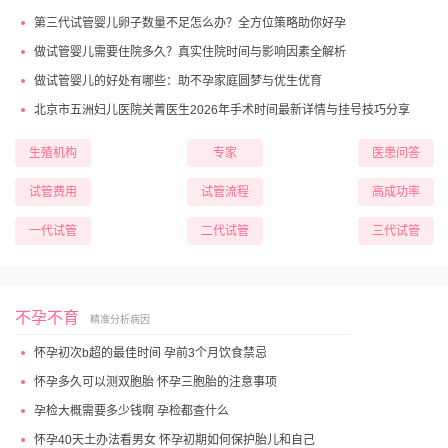
第三代试管婴儿卵子数量不足怎么办？全方位策略助你好孕
做试管婴儿需要住院多久？真实住院时间与影响因素全解析
做试管婴儿的好处有哪些：助不孕家庭圆梦与优生优育
北京市五洲妇儿医院关菁医生2026年手术时间最新详情与挂号技巧分享
生殖机构
专家
医患问答
试管费用
试管流程
高成功率
一代试管
二代试管
三代试管
不孕不育
精准分析病因
怀孕初次b超的最佳时间 孕前3个月饮食禁忌
怀孕多久可以测双胞胎 怀孕三胞胎的注意事项
孕检大概需要多少钱啊 孕检都查什么
怀孕40天土办法看男女 怀孕初期如何保护胎儿和自己