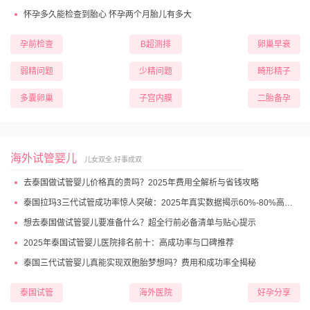
怀孕多久能检查到胎心 怀孕两个月胎儿有多大
孕前检查
B超测排
卵巢早衰
弱精问题
少精问题
畸形精子
多囊卵巢
子宫内膜
二胎备孕
海外试管婴儿
儿女双全,好事成双
去泰国做试管婴儿价格真的贵吗？2025年费用全解析与省钱攻略
泰国拉玛3三代试管成功率惊人突破：2025年真实数据揭示60%-80%高成功妊娠率
想去泰国做试管婴儿要准备什么？超全行前必备清单与贴心提示
2025年泰国试管婴儿医院排名前十：高成功率与口碑推荐
泰国三代试管婴儿真能实现双胞胎梦想吗？费用和成功率全揭秘
泰国试管
海外医院
好孕分享