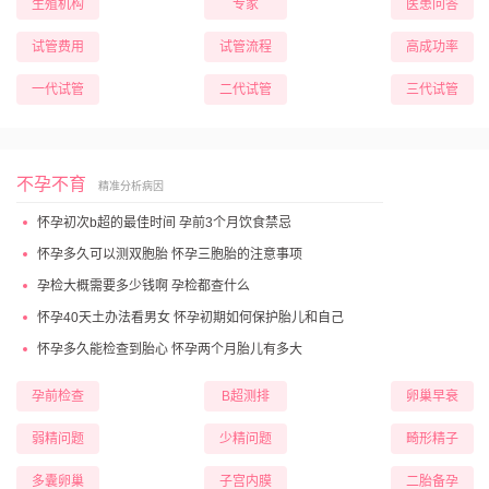
生殖机构
专家
医患问答
试管费用
试管流程
高成功率
一代试管
二代试管
三代试管
不孕不育
精准分析病因
怀孕初次b超的最佳时间 孕前3个月饮食禁忌
怀孕多久可以测双胞胎 怀孕三胞胎的注意事项
孕检大概需要多少钱啊 孕检都查什么
怀孕40天土办法看男女 怀孕初期如何保护胎儿和自己
怀孕多久能检查到胎心 怀孕两个月胎儿有多大
孕前检查
B超测排
卵巢早衰
弱精问题
少精问题
畸形精子
多囊卵巢
子宫内膜
二胎备孕