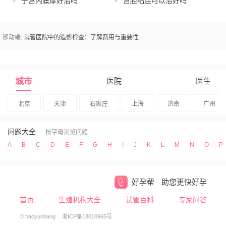
子宫内膜厚好治吗
宫腔粘连可以治好吗
移动端:
试管医院中的造影检查：了解费用与重要性
城市
医院
医生
北京
天津
石家庄
上海
济南
广州
问题大全
按字母浏览问题
A
B
C
D
E
F
G
H
I
J
K
L
M
N
O
P
好孕帮
助您更快好孕
首页
生殖机构大全
试管百科
专家问答
© haoyunbang
浙ICP备18010965号