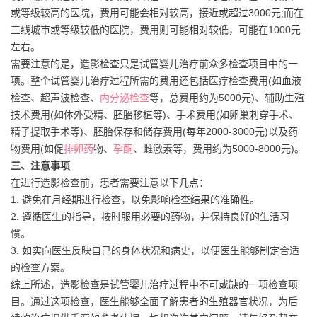
或等级较高的医院，费用可能会相对较高，接近或超过3000元;而在
三线城市或等级较低的医院，费用则可能相对较低，可能在1000元
左右。
需要注意的是，造影检查只是试管婴儿治疗前众多检查项目中的一
项。整个试管婴儿治疗过程所需的费用还包括医疗检查费用(如血液
检查、超声波检查、
内分泌检查
等，总费用约为5000元)、辅助生殖
技术费用(如体外受精、胚胎移植等)、手术费用(如卵巢刺穿手术、
精子提取手术等)、胚胎保存和储存费用(每年2000-3000元)以及药
物费用(如促
排卵药
物、
孕酮
、雌激素等，费用约为5000-8000元)。
三、注意事项
在进行造影检查前，患者需要注意以下几点：
1. 避免在月经期进行检查，以免影响检查结果的准确性。
2. 遵循医生的指导，按时服用必要的药物，并保持良好的生活习
惯。
3. 如实向医生反映自己的身体状况和病史，以便医生能够制定合适
的检查方案。
综上所述，造影检查是试管婴儿治疗过程中不可或缺的一项检查项
目。通过这项检查，医生能够全面了解患者的生殖器官状况，为后