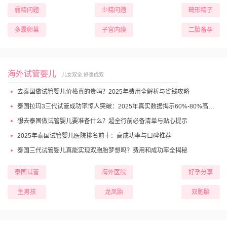
弱精问题
少精问题
畸形精子
多囊卵巢
子宫内膜
二胎备孕
海外试管婴儿
儿女双全,好事成双
去泰国做试管婴儿价格真的贵吗？2025年费用全解析与省钱攻略
泰国拉玛3三代试管成功率惊人突破：2025年真实数据揭示60%-80%高成功妊娠率
想去泰国做试管婴儿要准备什么？超全行前必备清单与贴心提示
2025年泰国试管婴儿医院排名前十：高成功率与口碑推荐
泰国三代试管婴儿真能实现双胞胎梦想吗？费用和成功率全揭秘
泰国试管
海外医院
好孕分享
生男孩
龙凤胎
双胞胎