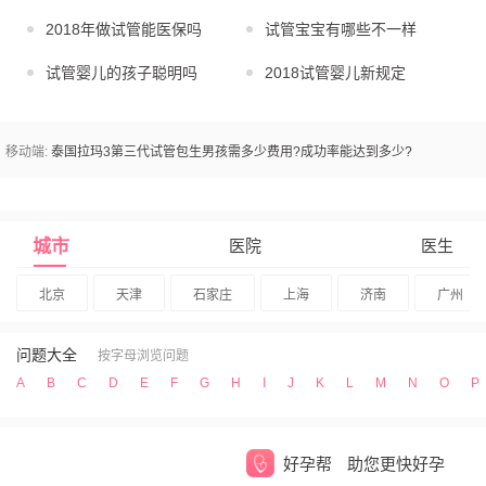
2018年做试管能医保吗
试管宝宝有哪些不一样
试管婴儿的孩子聪明吗
2018试管婴儿新规定
移动端:
泰国拉玛3第三代试管包生男孩需多少费用?成功率能达到多少?
城市
医院
医生
北京
天津
石家庄
上海
济南
广州
问题大全
按字母浏览问题
A
B
C
D
E
F
G
H
I
J
K
L
M
N
O
P
好孕帮
助您更快好孕