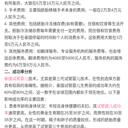
有所差异，大致在5万至10万元人民币之间。
3. 手术费用：主要指胚胎移植手术本身的费用，一般在2万至4万元
人民币之间。
4. 其他费用：包括胚胎冷冻储存费(如有需要)、住宿和饮食等生活开
支。胚胎冷冻储存费每年需要支付一定的费用，而住宿和饮食费用
则取决于在泰国停留的时间和个人的消费水平。这些费用大致在3万
至5万元人民币之间。
5. 其他服务费用：如翻译服务、专业服务机构的服务费等，也会增
加总体费用。翻译费用约为4000至5000元人民币，服务机构的服务
费约为6万至8万元人民币。
二、成功率分析
泰国试管婴儿
技术，尤其是第三代试管婴儿技术，在性别选择方面
具有较高的准确性。据统计，泰国试管婴儿生男孩的成功率大约在
60%至80%之间，这一数字在全球范围内都处于领先地位。以下是
影响成功率的主要因素：
1. 患者年龄和身体状况：年轻且身体健康的夫妇，其
试管婴儿成功
率
通常更高。女性的黄金生育期在25至30岁之间，而男性则在30至
35岁之间。在这一时期，精子和卵子的质量较优，形成的胚胎质量
也更高，从而提高了试管婴儿生男孩的成功率。