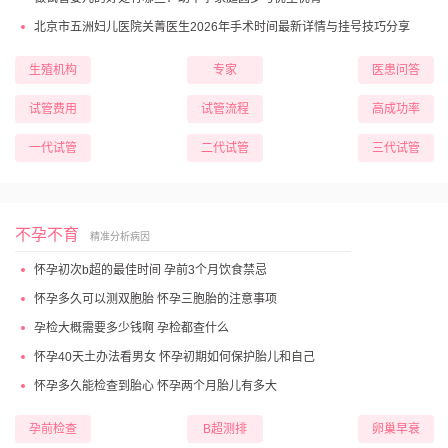
北京市五洲妇儿医院关菁医生2026年手术时间最新详情与挂号技巧分享
生殖机构
专家
医患问答
试管费用
试管流程
高成功率
一代试管
二代试管
三代试管
不孕不育
精准分析病因
怀孕初次b超的最佳时间 孕前3个月饮食禁忌
怀孕多久可以测双胞胎 怀孕三胞胎的注意事项
孕检大概需要多少钱啊 孕检都查什么
怀孕40天土办法看男女 怀孕初期如何保护胎儿和自己
怀孕多久能检查到胎心 怀孕两个月胎儿有多大
孕前检查
B超测排
卵巢早衰