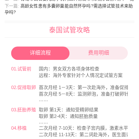
下一篇:
高龄女性患有多囊卵巢能自然怀孕吗?需选择试管技术来助
孕吗?
泰国试管攻略
详细流程
费用明细
01.试管前
国内：男女双方各项身体检查
远程：海外专家针对个人情况定试管方案
02.促排取卵
首次月经 1－3天：第一次赴海外，准备促排
首次月经 5－8天：监测卵泡，准备打破卵针
……
03.胚胎养殖
取卵 第1天：通知受精卵结果
取卵 第2-4天：通知胚胎质量
……
04.移植
二次月经 7-10天：检查子宫内膜，激素水平
二次月经 11-13天：第二词赴海外，医生面诊