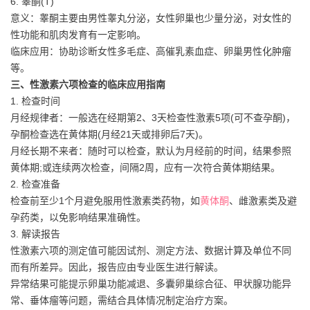
6. 睾酮(T)
意义：睾酮主要由男性睾丸分泌，女性卵巢也少量分泌，对女性的
性功能和肌肉发育有一定影响。
临床应用：协助诊断女性多毛症、高催乳素血症、卵巢男性化肿瘤
等。
三、性激素六项检查的临床应用指南
1. 检查时间
月经规律者：一般选在经期第2、3天检查性激素5项(可不查孕酮)，
孕酮检查选在黄体期(月经21天或排卵后7天)。
月经长期不来者：随时可以检查，默认为月经前的时间，结果参照
黄体期;或连续两次检查，间隔2周，应有一次符合黄体期结果。
2. 检查准备
检查前至少1个月避免服用性激素类药物，如
黄体酮
、雌激素类及避
孕药类，以免影响结果准确性。
3. 解读报告
性激素六项的测定值可能因试剂、测定方法、数据计算及单位不同
而有所差异。因此，报告应由专业医生进行解读。
异常结果可能提示卵巢功能减退、多囊卵巢综合征、甲状腺功能异
常、垂体瘤等问题，需结合具体情况制定治疗方案。