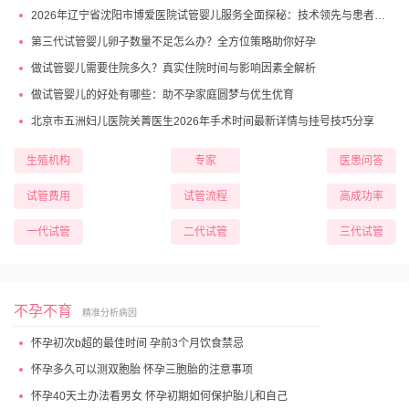
2026年辽宁省沈阳市博爱医院试管婴儿服务全面探秘：技术领先与患者高满意度
第三代试管婴儿卵子数量不足怎么办？全方位策略助你好孕
做试管婴儿需要住院多久？真实住院时间与影响因素全解析
做试管婴儿的好处有哪些：助不孕家庭圆梦与优生优育
北京市五洲妇儿医院关菁医生2026年手术时间最新详情与挂号技巧分享
生殖机构
专家
医患问答
试管费用
试管流程
高成功率
一代试管
二代试管
三代试管
不孕不育
精准分析病因
怀孕初次b超的最佳时间 孕前3个月饮食禁忌
怀孕多久可以测双胞胎 怀孕三胞胎的注意事项
怀孕40天土办法看男女 怀孕初期如何保护胎儿和自己