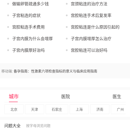
做输卵管疏通多少钱
宫颈粘连的治疗方法
子宫粘连的症状
宫腔粘连手术后复发率
宫腔粘连手术费用
宫腔粘连是什么原因引起的
子宫内膜为什么会增厚
子宫内膜增厚怎么治疗
子宫内膜厚好治吗
宫腔粘连可以治好吗
移动端:
备孕指南：性激素六项检查指标的意义与临床应用指南
城市
医院
医生
北京
天津
石家庄
上海
济南
广州
问题大全
按字母浏览问题