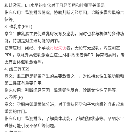
和雌激素。LH水平的变化对于月经周期和排卵至关重要。
临床应用：监测排卵情况，协助判断闭经原因，诊断多囊卵巢综合
征等。
3. 催乳素(PRL)
意义：催乳素主要促进乳房发育及泌乳，同时也参与机体的多种功
能，特别是对生殖功能的调节。
临床应用：闭经、不孕及
月经失调
者，无论有无泌乳，均应测定
PRL，以除外高催乳激素血症;垂体肿瘤患者伴PRL异常增高时，考
虑有垂体催乳激素瘤。
4. 雌二醇(E2)
意义：雌二醇是卵巢产生的主要激素之一，对维持女性生殖功能和
第二性征有重要作用。
临床应用：判断闭经原因，监测卵泡发育，诊断女性性早熟等。
5. 孕酮(P)
意义：孕酮由卵巢黄体分泌，对于维持怀孕和子宫内膜的准备起着
重要的作用。
临床应用：监测排卵，了解黄体功能，了解妊娠状态等。孕酮水平
过低可能引发不孕症等问题。