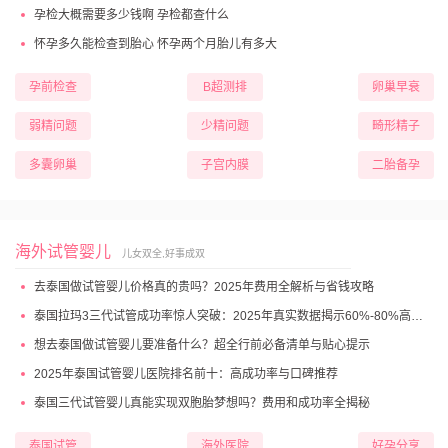
孕检大概需要多少钱啊 孕检都查什么
怀孕多久能检查到胎心 怀孕两个月胎儿有多大
孕前检查
B超测排
卵巢早衰
弱精问题
少精问题
畸形精子
多囊卵巢
子宫内膜
二胎备孕
海外试管婴儿
儿女双全,好事成双
去泰国做试管婴儿价格真的贵吗？2025年费用全解析与省钱攻略
泰国拉玛3三代试管成功率惊人突破：2025年真实数据揭示60%-80%高成功妊娠率
想去泰国做试管婴儿要准备什么？超全行前必备清单与贴心提示
2025年泰国试管婴儿医院排名前十：高成功率与口碑推荐
泰国三代试管婴儿真能实现双胞胎梦想吗？费用和成功率全揭秘
泰国试管
海外医院
好孕分享