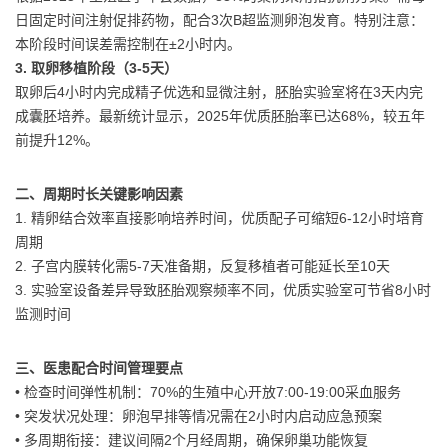
日固定时间注射促排药物，配合3次B超监测卵泡发育。特别注意：
本阶段时间误差需控制在±2小时内。
3. 取卵移植阶段（3-5天）
取卵后4小时内完成精子优选和显微注射，胚胎实验室将在3天内完
成囊胚培养。最新统计显示，2025年优质胚胎率已达68%，较五年
前提升12%。
二、周期时长关键影响因素
1. 精卵结合效率直接影响培养时间，优质配子可缩短6-12小时培育
周期
2. 子宫内膜转化需5-7天准备期，反复移植者可能延长至10天
3. 实验室设备差异导致胚胎观察频率不同，优质实验室可节省8小时
监测时间
三、医患配合时间管理要点
• 检查时间弹性机制：70%的生殖中心开放7:00-19:00采血服务
• 突发状况处理：卵泡早排等情况需在2小时内启动应急预案
• 多周期衔接：建议间隔2个月经周期，确保卵巢功能恢复