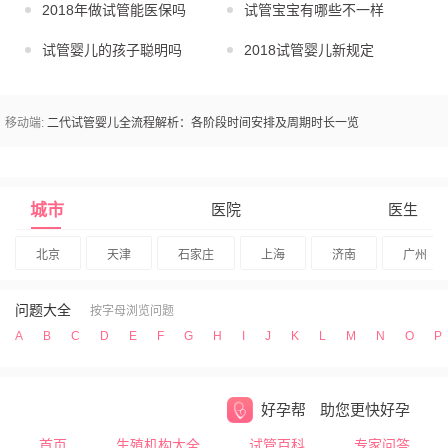
2018年做试管能医保吗
试管宝宝有哪些不一样
试管婴儿的孩子聪明吗
2018试管婴儿新规定
移动端:
二代试管婴儿全流程解析：各阶段时间安排及周期时长一览
城市
医院
医生
北京
天津
石家庄
上海
济南
广州
问题大全
按字母浏览问题
A
B
C
D
E
F
G
H
I
J
K
L
M
N
O
P
好孕帮
助您更快好孕
首页
生殖机构大全
试管百科
专家问答