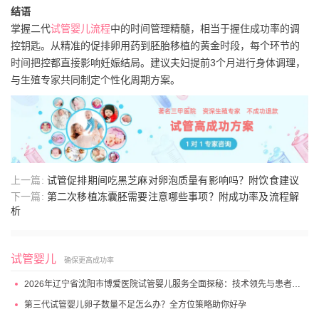
结语
掌握二代
试管婴儿流程
中的时间管理精髓，相当于握住成功率的调
控钥匙。从精准的促排卵用药到胚胎移植的黄金时段，每个环节的
时间把控都直接影响妊娠结局。建议夫妇提前3个月进行身体调理，
与生殖专家共同制定个性化周期方案。
上一篇:
试管促排期间吃黑芝麻对卵泡质量有影响吗？附饮食建议
下一篇:
第二次移植冻囊胚需要注意哪些事项？附成功率及流程解
析
试管婴儿
确保更高成功率
2026年辽宁省沈阳市博爱医院试管婴儿服务全面探秘：技术领先与患者高满意度
第三代试管婴儿卵子数量不足怎么办？全方位策略助你好孕