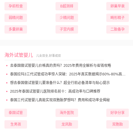
孕前检查
B超测排
卵巢早衰
弱精问题
少精问题
畸形精子
多囊卵巢
子宫内膜
二胎备孕
海外试管婴儿
儿女双全,好事成双
去泰国做试管婴儿价格真的贵吗？2025年费用全解析与省钱攻略
泰国拉玛3三代试管成功率惊人突破：2025年真实数据揭示60%-80%高成功妊娠率
想去泰国做试管婴儿要准备什么？超全行前必备清单与贴心提示
2025年泰国试管婴儿医院排名前十：高成功率与口碑推荐
泰国三代试管婴儿真能实现双胞胎梦想吗？费用和成功率全揭秘
泰国试管
海外医院
好孕分享
生男孩
龙凤胎
双胞胎