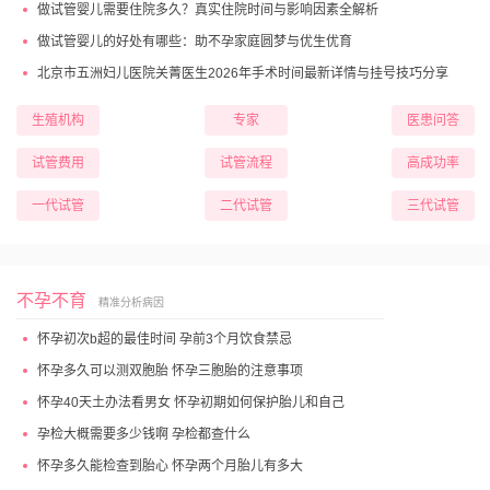
做试管婴儿需要住院多久？真实住院时间与影响因素全解析
做试管婴儿的好处有哪些：助不孕家庭圆梦与优生优育
北京市五洲妇儿医院关菁医生2026年手术时间最新详情与挂号技巧分享
生殖机构
专家
医患问答
试管费用
试管流程
高成功率
一代试管
二代试管
三代试管
不孕不育
精准分析病因
怀孕初次b超的最佳时间 孕前3个月饮食禁忌
怀孕多久可以测双胞胎 怀孕三胞胎的注意事项
怀孕40天土办法看男女 怀孕初期如何保护胎儿和自己
孕检大概需要多少钱啊 孕检都查什么
怀孕多久能检查到胎心 怀孕两个月胎儿有多大