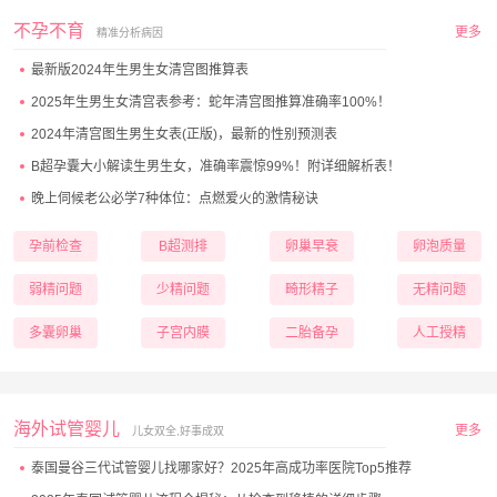
不孕不育
更多
精准分析病因
最新版2024年生男生女清宫图推算表
2025年生男生女清宫表参考：蛇年清宫图推算准确率100%！
2024年清宫图生男生女表(正版)，最新的性别预测表
B超孕囊大小解读生男生女，准确率震惊99%！附详细解析表！
晚上伺候老公必学7种体位：点燃爱火的激情秘诀
孕前检查
B超测排
卵巢早衰
卵泡质量
弱精问题
少精问题
畸形精子
无精问题
多囊卵巢
子宫内膜
二胎备孕
人工授精
海外试管婴儿
更多
儿女双全,好事成双
泰国曼谷三代试管婴儿找哪家好？2025年高成功率医院Top5推荐