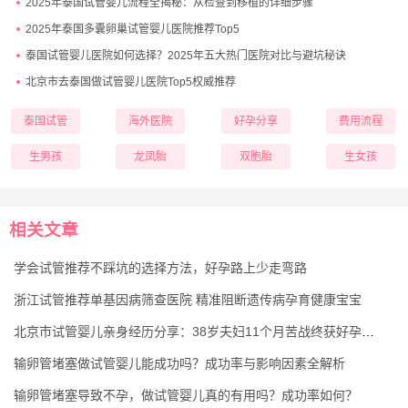
2025年泰国试管婴儿流程全揭秘：从检查到移植的详细步骤
2025年泰国多囊卵巢试管婴儿医院推荐Top5
泰国试管婴儿医院如何选择？2025年五大热门医院对比与避坑秘诀
北京市去泰国做试管婴儿医院Top5权威推荐
泰国试管
海外医院
好孕分享
费用流程
生男孩
龙凤胎
双胞胎
生女孩
相关文章
学会试管推荐不踩坑的选择方法，好孕路上少走弯路
浙江试管推荐单基因病筛查医院 精准阻断遗传病孕育健康宝宝
北京市试管婴儿亲身经历分享：38岁夫妇11个月苦战终获好孕的真实心路
输卵管堵塞做试管婴儿能成功吗？成功率与影响因素全解析
输卵管堵塞导致不孕，做试管婴儿真的有用吗？成功率如何？