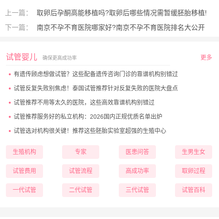
上一篇：
取卵后孕酮高能移植吗?取卵后哪些情况需暂缓胚胎移植!
下一篇：
南京不孕不育医院哪家好?南京不孕不育医院排名大公开
试管婴儿
更多
确保更高成功率
有遗传顾虑想做试管？这些配备遗传咨询门诊的靠谱机构别错过
试管反复失败别焦虑！泰国试管推荐针对反复失败的医院大盘点
试管推荐不用等太久的医院，这些高效靠谱机构别错过
试管推荐服务好的私立机构：2026国内正规优质名单出炉
试管选对机构很关键！推荐这些胚胎实验室超强的生殖中心
生殖机构
专家
医患问答
生男生女
试管费用
试管流程
高成功率
取卵过程
一代试管
二代试管
三代试管
试管百科