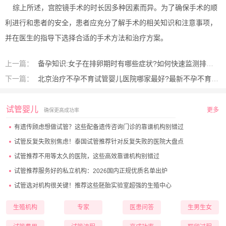
综上所述，宫腔镜手术的时长因多种因素而异。为了确保手术的顺
利进行和患者的安全，患者应充分了解手术的相关知识和注意事项，
并在医生的指导下选择合适的手术方法和治疗方案。
上一篇：
备孕知识:女子在排卵期时有哪些症状?如何快速监测排卵期?
下一篇：
北京治疗不孕不育试管婴儿医院哪家最好?最新不孕不育医院名单出炉!
试管婴儿
更多
确保更高成功率
有遗传顾虑想做试管？这些配备遗传咨询门诊的靠谱机构别错过
试管反复失败别焦虑！泰国试管推荐针对反复失败的医院大盘点
试管推荐不用等太久的医院，这些高效靠谱机构别错过
试管推荐服务好的私立机构：2026国内正规优质名单出炉
试管选对机构很关键！推荐这些胚胎实验室超强的生殖中心
生殖机构
专家
医患问答
生男生女