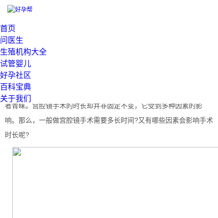
当前位置：
>
首页
一般做宫腔镜手术需要多长时间?影响手术时长的因素有哪些?
问医生
发布：
2025-03-02 16:56:30
生殖机构大全
宫腔镜手术是一种广泛应用于妇科领域的微创手术，通过宫腔镜这
试管婴儿
好孕社区
一光学仪器，医生可以直观地对宫颈、宫腔进行观察，并进行必要的
百科宝典
手术治疗。这种手术具有创伤小、恢复快、并发症少等优点，深受患
关于我们
者青睐。宫腔镜手术的时长却并非固定不变，它受到多种因素的影
响。那么，一般做宫腔镜手术需要多长时间?又有哪些因素会影响手术
时长呢?