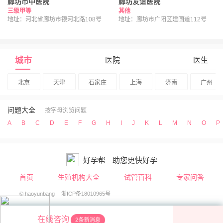
廊坊市中医院
廊坊友谊医院
三级甲等
其他
地址：河北省廊坊市银河北路108号
地址：廊坊市广阳区建国道112号
城市
医院
医生
北京
天津
石家庄
上海
济南
广州
问题大全
按字母浏览问题
A
B
C
D
E
F
G
H
I
J
K
L
M
N
O
P
好孕帮
助您更快好孕
首页
生殖机构大全
试管百科
专家问答
© haoyunbang
浙ICP备18010965号
在线咨询
2条新消息