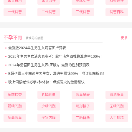
试管费用
试管流程
高成功率
取卵过程
一代试管
二代试管
三代试管
试管百科
不孕不育
更多
精准分析病因
最新版2024年生男生女清宫图推算表
2025年生男生女清宫表参考：蛇年清宫图推算准确率100%！
2024年清宫图生男生女表(正版)，最新的性别预测表
B超孕囊大小解读生男生女，准确率震惊99%！附详细解析表！
晚上伺候老公必学7种体位：点燃爱火的激情秘诀
孕前检查
B超测排
卵巢早衰
卵泡质量
弱精问题
少精问题
畸形精子
无精问题
多囊卵巢
子宫内膜
二胎备孕
人工授精