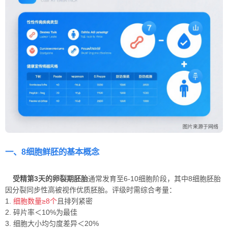
一、8细胞鲜胚的基本概念
受精第3天的卵裂期胚胎
通常发育至6-10细胞阶段，其中8细胞胚胎
因分裂同步性高被视作优质胚胎。评级时需综合考量：
1.
细胞数量≥8个
且排列紧密
2. 碎片率＜10%为最佳
3. 细胞大小均匀度差异＜20%