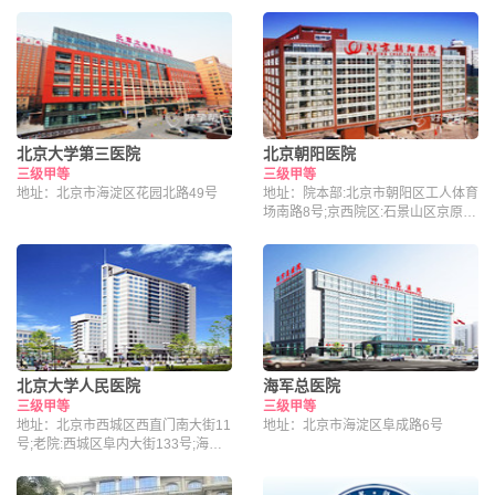
北京大学第三医院
北京朝阳医院
三级甲等
三级甲等
地址：北京市海淀区花园北路49号
地址：院本部:北京市朝阳区工人体育
场南路8号;京西院区:石景山区京原路
5号
北京大学人民医院
海军总医院
三级甲等
三级甲等
地址：北京市西城区西直门南大街11
地址：北京市海淀区阜成路6号
号;老院:西城区阜内大街133号;海淀
院区：北京市海淀区昌平路南段36号