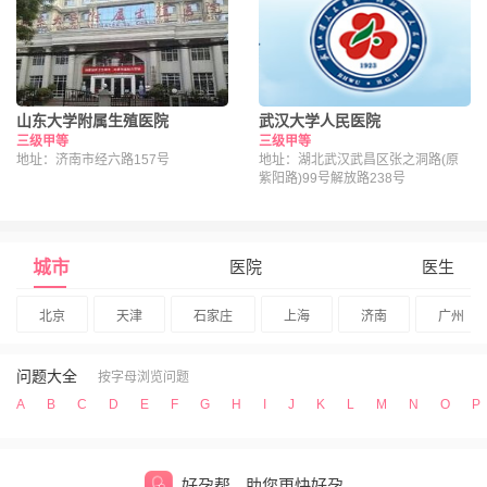
山东大学附属生殖医院
武汉大学人民医院
三级甲等
三级甲等
地址：济南市经六路157号
地址：湖北武汉武昌区张之洞路(原
紫阳路)99号解放路238号
城市
医院
医生
北京
天津
石家庄
上海
济南
广州
问题大全
按字母浏览问题
A
B
C
D
E
F
G
H
I
J
K
L
M
N
O
P
好孕帮
助您更快好孕