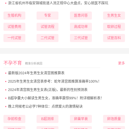
浙江省杭州市临安锦城街道人流正规中心大盘点，安心就医不踩坑
生殖机构
专家
医患问答
生男生女
试管费用
试管流程
高成功率
取卵过程
一代试管
二代试管
三代试管
试管百科
不孕不育
更多
精准分析病因
最新版2024年生男生女清宫图推算表
2025年生男生女清宫表参考：蛇年清宫图推算准确率100%！
2024年清宫图生男生女表(正版)，最新的性别预测表
B超孕囊大小解读生男生女，准确率震惊99%！附详细解析表！
晚上伺候老公必学7种体位：点燃爱火的激情秘诀
孕前检查
B超测排
卵巢早衰
卵泡质量