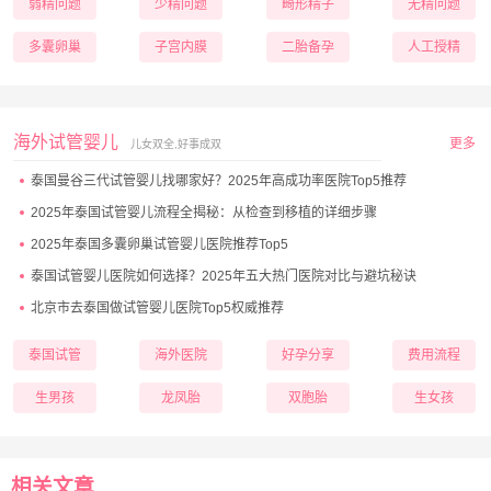
弱精问题
少精问题
畸形精子
无精问题
多囊卵巢
子宫内膜
二胎备孕
人工授精
海外试管婴儿
更多
儿女双全,好事成双
泰国曼谷三代试管婴儿找哪家好？2025年高成功率医院Top5推荐
2025年泰国试管婴儿流程全揭秘：从检查到移植的详细步骤
2025年泰国多囊卵巢试管婴儿医院推荐Top5
泰国试管婴儿医院如何选择？2025年五大热门医院对比与避坑秘诀
北京市去泰国做试管婴儿医院Top5权威推荐
泰国试管
海外医院
好孕分享
费用流程
生男孩
龙凤胎
双胞胎
生女孩
相关文章