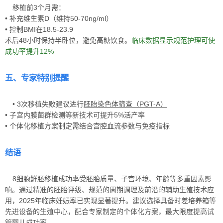
移植前3个月需：
• 补充维生素D（维持50-70ng/ml）
• 控制BMI在18.5-23.9
术后48小时保持半卧位，避免高糖饮食。
临床数据显示规范护理可使
成功率提升12%
五、专家特别提醒
• 3次移植失败建议进行
胚胎染色体筛查（PGT-A）
• 子宫内膜菌群检测等新技术可提升5%活产率
• 个体化移植方案制定需结合
宫腔血流参数
与
免疫指标
结语
8细胞鲜胚移植成功率受胚胎质量、子宫环境、年龄等多重因素影
响。通过精准的胚胎评级、规范的周期调理及前沿的辅助生殖技术应
用，2025年临床妊娠率已实现显著提升。建议选择具备时差培养箱等
先进设备的生殖中心，配合专家制定的个体化方案，最大限度提高试
管婴儿成功率。