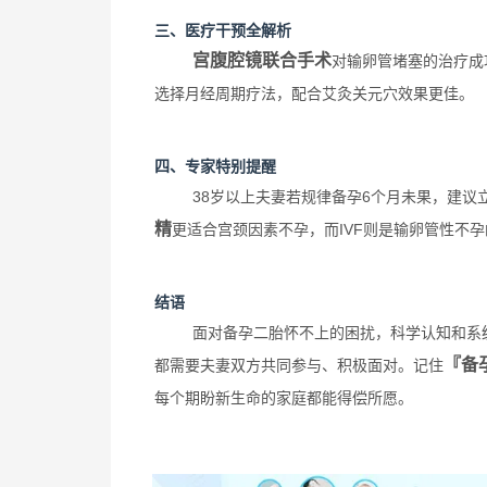
三、医疗干预全解析
宫腹腔镜联合手术
对输卵管堵塞的治疗成
选择月经周期疗法，配合艾灸关元穴效果更佳。
四、专家特别提醒
38岁以上夫妻若规律备孕6个月未果，建议
精
更适合宫颈因素不孕，而IVF则是输卵管性不
结语
面对备孕二胎怀不上的困扰，科学认知和系
『备
都需要夫妻双方共同参与、积极面对。记住
每个期盼新生命的家庭都能得偿所愿。