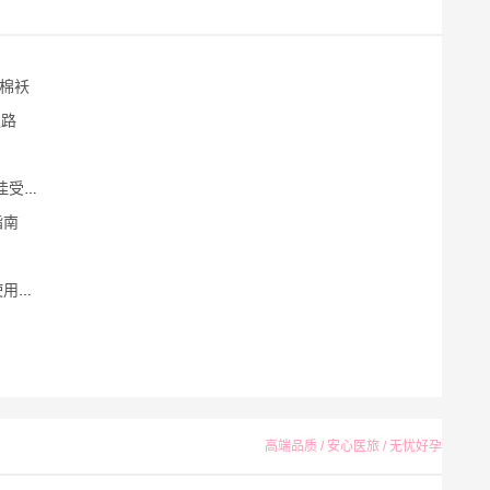
棉袄
之路
时机
指南
揭秘
高端品质 / 安心医旅 / 无忧好孕