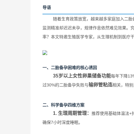
导语
随着生育政策放宽，越来越多家庭加入二胎
监测精准却迟迟未孕，规律作息依然难见效果。
率？本文特邀生殖医学专家，从生理机制到医疗
一、二胎备孕困难的核心诱因
35岁以上女性卵巢储备功能
每年下降1
输卵管粘连
过30%的二胎备孕失败与
相关，特别
二、科学备孕四维方案
1. 生理周期管理：
推荐使用基础体温法+排
确保7小时深度睡眠。