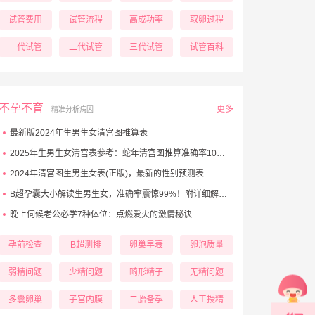
试管费用
试管流程
高成功率
取卵过程
一代试管
二代试管
三代试管
试管百科
不孕不育
更多
精准分析病因
最新版2024年生男生女清宫图推算表
2025年生男生女清宫表参考：蛇年清宫图推算准确率100%！
2024年清宫图生男生女表(正版)，最新的性别预测表
B超孕囊大小解读生男生女，准确率震惊99%！附详细解析表！
晚上伺候老公必学7种体位：点燃爱火的激情秘诀
孕前检查
B超测排
卵巢早衰
卵泡质量
弱精问题
少精问题
畸形精子
无精问题
多囊卵巢
子宫内膜
二胎备孕
人工授精