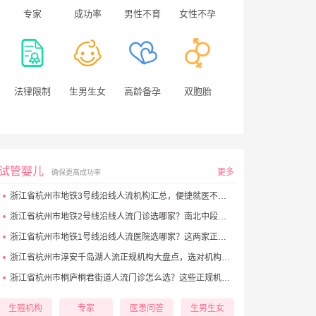
专家
成功率
男性不育
女性不孕
法律限制
生男生女
高龄备孕
双胞胎
试管婴儿
更多
确保更高成功率
浙江省杭州市地铁3号线沿线人流机构汇总，便捷就医不踩坑
浙江省杭州市地铁2号线沿线人流门诊选哪家？南北中段优质点位看这里
浙江省杭州市地铁1号线沿线人流医院选哪家？这两家正规机构别错过
浙江省杭州市淳安千岛湖人流正规机构大盘点，选对机构更安心
浙江省杭州市桐庐桐君街道人流门诊怎么选？这些正规机构别错过
生殖机构
专家
医患问答
生男生女