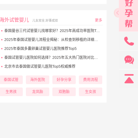
海外试管婴儿
更多
儿女双全,好事成双
泰国曼谷三代试管婴儿找哪家好？2025年高成功率医院Top5推荐
131
2025年泰国试管婴儿流程全揭秘：从检查到移植的详细步骤
2025年泰国多囊卵巢试管婴儿医院推荐Top5
泰国试管婴儿医院如何选择？2025年五大热门医院对比与避坑秘诀
北京市去泰国做试管婴儿医院Top5权威推荐
泰国试管
海外医院
好孕分享
费用流程
生男孩
龙凤胎
双胞胎
生女孩