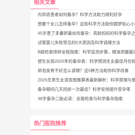
相关文章
内异症患者如何备孕？科学方法助力顺利好孕
想要个女儿怎样备孕？这些科学方法助你圆梦贴心小
45岁患了多囊卵巢如何备孕：高龄妈妈的科学备孕
试管婴儿失败常见的5大原因及科学调理方法
B超检查排卵全程指南：科学监测步骤，精准把握最佳受孕
想生女孩2025年的备孕表：科学预测生女最佳月份
卵泡发育不好怎么调理？这5种方法助你科学改善
2025生男生女清宫图推算表最新解析：科学原理与使用方法全
备孕期间几天同房一次最佳？科学安排提升受孕率
38岁备孕二胎必读：全面检查与科学备孕指南
热门医院推荐