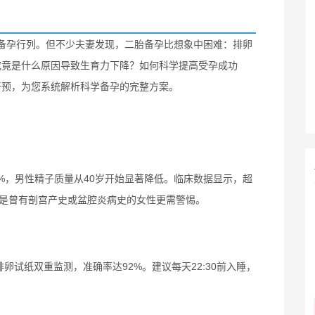
备孕行列。但不少夫妻发现，二胎备孕比想象中困难：排卵
究竟是什么原因导致生育力下降？如何科学提高受孕成功
干预，为您系统解析科学备孕的完整方案。
3%，男性精子质量从40岁开始显著降低。临床数据显示，超
是曾有剖宫产史或盆腔炎病史的女性更需警惕。
卵试纸双重监测，准确率达92%。建议每天22:30前入睡，