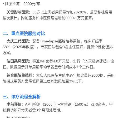
• 胚胎冷冻：2000元/年
关键影响因素
：35岁以上患者用药量增加20-30%，反复移植费用
按次累计。附加服务如中医调理需增加5000-1万元预算。
二、重点医院服务对比
大庆三代医院
：配备Time-lapse胚胎培养系统，临床妊娠率
58%（2025年数据）。专家团队包含3名主任医师，提供个性化促排
方案。
油田乘风医院
：标准IVF套餐4.8万元起，实行「15天极速建档」流
程。数据显示其单周期平均节省患者时间成本7个工作日。
综合医院生殖科
：大庆人民医院生殖中心年接诊量超2000例，采用
阶梯式用药方案降低卵巢过度刺激风险至3%以下。
三、诊疗流程全解析
术前评估
：AMH检测（200元）+宫腔镜（1500元）双项必查，甲
状腺功能异常患者需3个月预处理期。