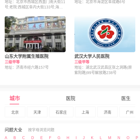
地址：北京市西城区西直门南大街11
地址：北京市海淀区阜成路6号
号;老院:西城区阜内大街133号;海淀
院区：北京市海淀区昌平路南段36号
山东大学附属生殖医院
武汉大学人民医院
三级甲等
三级甲等
地址：济南市经六路157号
地址：湖北武汉武昌区张之洞路(原
紫阳路)99号解放路238号
城市
医院
医生
北京
天津
石家庄
上海
济南
广州
问题大全
按字母浏览问题
A
B
C
D
E
F
G
H
I
J
K
L
M
N
O
P