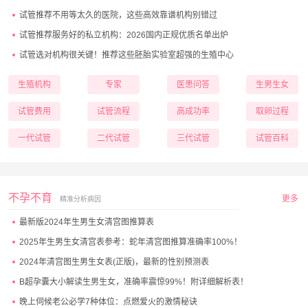
试管推荐不用等太久的医院，这些高效靠谱机构别错过
试管推荐服务好的私立机构：2026国内正规优质名单出炉
试管选对机构很关键！推荐这些胚胎实验室超强的生殖中心
生殖机构
专家
医患问答
生男生女
试管费用
试管流程
高成功率
取卵过程
一代试管
二代试管
三代试管
试管百科
不孕不育
更多
精准分析病因
最新版2024年生男生女清宫图推算表
2025年生男生女清宫表参考：蛇年清宫图推算准确率100%！
2024年清宫图生男生女表(正版)，最新的性别预测表
B超孕囊大小解读生男生女，准确率震惊99%！附详细解析表！
晚上伺候老公必学7种体位：点燃爱火的激情秘诀