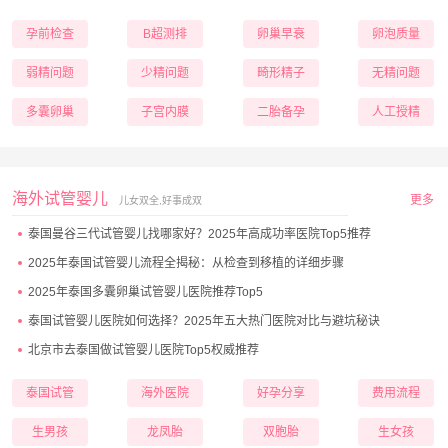
孕前检查
B超测排
卵巢早衰
卵泡质量
弱精问题
少精问题
畸形精子
无精问题
多囊卵巢
子宫内膜
二胎备孕
人工授精
海外试管婴儿
更多
儿女双全,好事成双
泰国曼谷三代试管婴儿找哪家好？2025年高成功率医院Top5推荐
2025年泰国试管婴儿流程全揭秘：从检查到移植的详细步骤
2025年泰国多囊卵巢试管婴儿医院推荐Top5
泰国试管婴儿医院如何选择？2025年五大热门医院对比与避坑秘诀
北京市去泰国做试管婴儿医院Top5权威推荐
泰国试管
海外医院
好孕分享
费用流程
生男孩
龙凤胎
双胞胎
生女孩