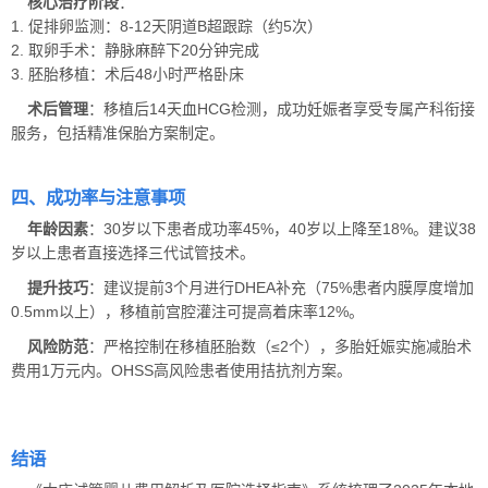
核心治疗阶段
：
1. 促排卵监测：8-12天阴道B超跟踪（约5次）
2. 取卵手术：静脉麻醉下20分钟完成
3. 胚胎移植：术后48小时严格卧床
术后管理
：移植后14天血HCG检测，成功妊娠者享受专属产科衔接
服务，包括精准保胎方案制定。
四、成功率与注意事项
年龄因素
：30岁以下患者成功率45%，40岁以上降至18%。建议38
岁以上患者直接选择三代试管技术。
提升技巧
：建议提前3个月进行DHEA补充（75%患者内膜厚度增加
0.5mm以上），移植前宫腔灌注可提高着床率12%。
风险防范
：严格控制在移植胚胎数（≤2个），多胎妊娠实施减胎术
费用1万元内。OHSS高风险患者使用拮抗剂方案。
结语