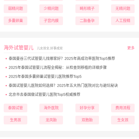
弱精问题
少精问题
畸形精子
无精问题
多囊卵巢
子宫内膜
二胎备孕
人工授精
海外试管婴儿
更多
儿女双全,好事成双
泰国曼谷三代试管婴儿找哪家好？2025年高成功率医院Top5推荐
2025年泰国试管婴儿流程全揭秘：从检查到移植的详细步骤
2025年泰国多囊卵巢试管婴儿医院推荐Top5
泰国试管婴儿医院如何选择？2025年五大热门医院对比与避坑秘诀
北京市去泰国做试管婴儿医院Top5权威推荐
泰国试管
海外医院
好孕分享
费用流程
生男孩
龙凤胎
双胞胎
生女孩