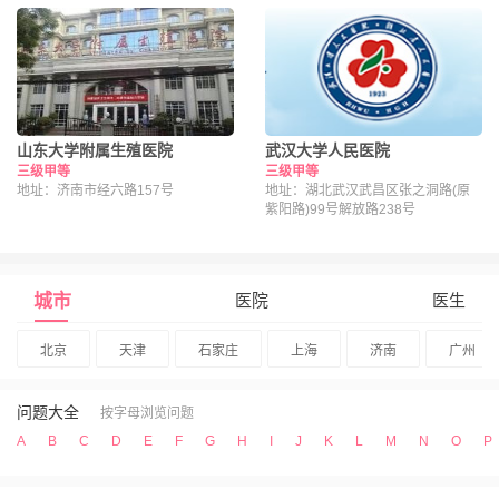
山东大学附属生殖医院
武汉大学人民医院
三级甲等
三级甲等
地址：济南市经六路157号
地址：湖北武汉武昌区张之洞路(原
紫阳路)99号解放路238号
城市
医院
医生
北京
天津
石家庄
上海
济南
广州
问题大全
按字母浏览问题
A
B
C
D
E
F
G
H
I
J
K
L
M
N
O
P