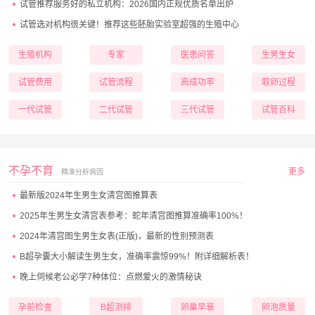
试管推荐服务好的私立机构：2026国内正规优质名单出炉
试管选对机构很关键！推荐这些胚胎实验室超强的生殖中心
生殖机构
专家
医患问答
生男生女
试管费用
试管流程
高成功率
取卵过程
一代试管
二代试管
三代试管
试管百科
不孕不育
更多
精准分析病因
最新版2024年生男生女清宫图推算表
2025年生男生女清宫表参考：蛇年清宫图推算准确率100%！
2024年清宫图生男生女表(正版)，最新的性别预测表
B超孕囊大小解读生男生女，准确率震惊99%！附详细解析表！
晚上伺候老公必学7种体位：点燃爱火的激情秘诀
孕前检查
B超测排
卵巢早衰
卵泡质量