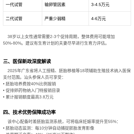
一代试管
输卵管因素
3-4.5万元
二代试管
严重少弱精
4-6万元
38岁以上女性通常需要2-3个促排周期，整体费用可能增加
50%-80%。建议有生育计划的夫妻尽早进行生育力评估。
三、医保新政深度解读
2025年广东省将人工授精、胚胎移植等18项辅助生殖技术纳入医保
支付范围。汕头参保人员可享受：
• 胚胎培养费按40%比例报销
• 促排卵药物纳入门特报销目录
• 累计报销额度最高3.8万元
四、技术优势保障成功率
该中心配备时差胚胎监测系统，可将临床妊娠率提升至55%：
• 胚胎动态监测：每10分钟自动捕捉胚胎发育影像