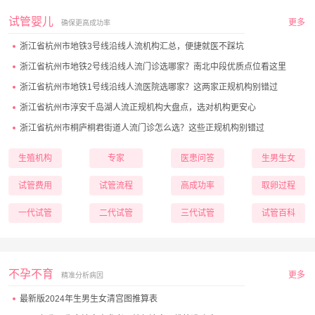
试管婴儿
更多
确保更高成功率
浙江省杭州市地铁3号线沿线人流机构汇总，便捷就医不踩坑
浙江省杭州市地铁2号线沿线人流门诊选哪家？南北中段优质点位看这里
浙江省杭州市地铁1号线沿线人流医院选哪家？这两家正规机构别错过
浙江省杭州市淳安千岛湖人流正规机构大盘点，选对机构更安心
浙江省杭州市桐庐桐君街道人流门诊怎么选？这些正规机构别错过
生殖机构
专家
医患问答
生男生女
试管费用
试管流程
高成功率
取卵过程
一代试管
二代试管
三代试管
试管百科
不孕不育
更多
精准分析病因
最新版2024年生男生女清宫图推算表