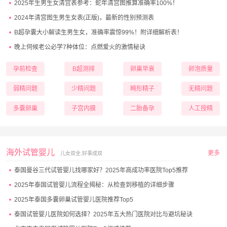
2025年生男生女清宫表参考：蛇年清宫图推算准确率100%！
2024年清宫图生男生女表(正版)，最新的性别预测表
B超孕囊大小解读生男生女，准确率震惊99%！附详细解析表！
晚上伺候老公必学7种体位：点燃爱火的激情秘诀
孕前检查
B超测排
卵巢早衰
卵泡质量
弱精问题
少精问题
畸形精子
无精问题
多囊卵巢
子宫内膜
二胎备孕
人工授精
海外试管婴儿
更多
儿女双全,好事成双
泰国曼谷三代试管婴儿找哪家好？2025年高成功率医院Top5推荐
2025年泰国试管婴儿流程全揭秘：从检查到移植的详细步骤
2025年泰国多囊卵巢试管婴儿医院推荐Top5
泰国试管婴儿医院如何选择？2025年五大热门医院对比与避坑秘诀