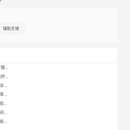
辅助生殖
宝宝
心路
析
何？
合你
析
险