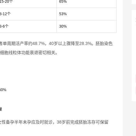
15-20个
65%
8-12个
53%
3-6个
30%
单周期活产率约48.7%，40岁以上骤降至28.3%。胚胎染色
卵母细胞线粒体功能衰退密切相关。
0%
量
女性备孕半年未孕应及时就诊，38岁前完成胚胎冻存可保留