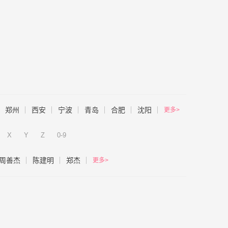
郑州
西安
宁波
青岛
合肥
沈阳
更多>
X
Y
Z
0-9
周善杰
陈建明
郑杰
更多>