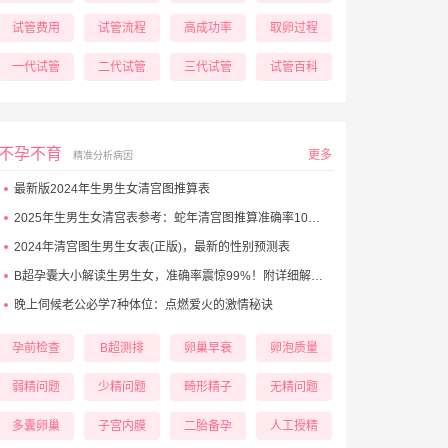
试管费用
试管流程
高成功率
取卵过程
一代试管
二代试管
三代试管
试管百科
不孕不育
更多
精准分析病因
最新版2024年生男生女清宫图推算表
2025年生男生女清宫表参考：蛇年清宫图推算准确率100%！
2024年清宫图生男生女表(正版)，最新的性别预测表
B超孕囊大小解读生男生女，准确率震惊99%！附详细解析表！
晚上伺候老公必学7种体位：点燃爱火的激情秘诀
孕前检查
B超测排
卵巢早衰
卵泡质量
弱精问题
少精问题
畸形精子
无精问题
多囊卵巢
子宫内膜
二胎备孕
人工授精