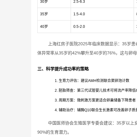
30岁
2.5-6.3
35岁
1.5-4.0
40岁
0.5-2.0
上海红房子医院2025年临床数据显示：35岁患者
体异常率从35岁的42%攀升至40岁的76%，这与
三、科学提升成功率的策略
生育力评估：建议AMH检测联合窦卵泡计数
胚胎筛查：第三代试管婴儿技术可将流产率降低6
周期方案：微刺激方案更适合卵巢储备下降患者
辅助治疗：辅酶Q10联合生长激素可改善卵子质
中国医师协会生殖医学专委会建议：35岁以上
90%的生育潜力。