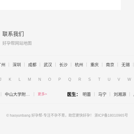
联系我们
好孕帮网站地图
广州
深圳
成都
武汉
长沙
杭州
重庆
南京
无锡
J
K
L
M
N
O
P
Q
R
S
T
U
V
W
中山大学附属第一医院（生殖医学中心）
医生：
明蕾
马宁
刘湘源
更多>
© haoyunbang 好孕帮-专注不孕不育，助您更快好孕！
浙ICP备18010965号