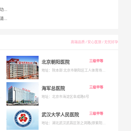
知晓
了
高端品质 / 安心医旅 / 无忧好孕
三级甲等
北京朝阳医院
地址：院本部:北京市朝阳区工人体育场南路8号;京西院区:石景山区京原路5号
三级甲等
海军总医院
133号;海淀院区：北京市海淀区昌平路南段36号
地址：北京市海淀区阜成路6号
三级甲等
武汉大学人民医院
地址：湖北武汉武昌区张之洞路(原紫阳路)99号解放路238号