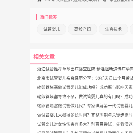
热门标签
试管婴儿
高龄产妇
生育技术
相关文章
浙江试管推荐单基因病筛查医院 精准阻断遗传病孕育健康
北京市试管婴儿亲身经历分享：38岁夫妇11个月苦战终获好孕的真实
输卵管堵塞做试管婴儿能成功吗？成功率与影响因素全解
输卵管堵塞导致不孕，做试管婴儿真的有用吗？成功率如
输卵管堵塞做试管做几代？专家详解第一代试管婴儿技术是否适
做试管婴儿大概得多长时间？完整周期与关键步骤时间解
试管婴儿对女性伤害有多大？别盲目尝试，先看清这些风