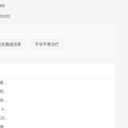
解析
价比对比
助生殖成功率
不孕不育诊疗
了然
医者
真
梦！
明细
解析