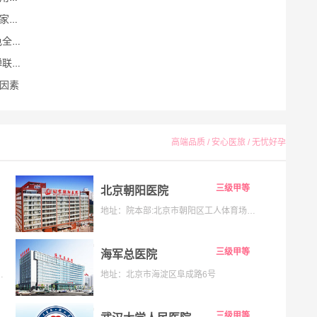
解析
析！
首！
因素
高端品质 / 安心医旅 / 无忧好孕
三级甲等
北京朝阳医院
地址：院本部:北京市朝阳区工人体育场南路8号;京西院区:石景山区京原路5号
三级甲等
海军总医院
133号;海淀院区：北京市海淀区昌平路南段36号
地址：北京市海淀区阜成路6号
三级甲等