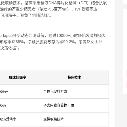
微取精技术。临床采用精液DNA碎片化检测（DFI）结合抗氧
治疗的严重少精患者（浓度＜5百万/ml），IVF受精率达
到可用精子，避免了供精选择"。
lapse胚胎动态监测系统，通过10000+小时胚胎发育视频大
形成率达68%，冻融胚胎复苏存活率99.2%。患者赵女士评
决策依据"。
临床妊娠率
特色技术
55%+
个体化促排方案
65%
子宫内膜容受性干预
82%受精率
显微取精技术