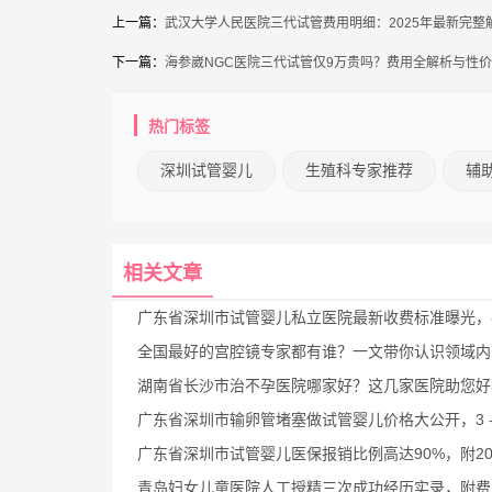
上一篇：
武汉大学人民医院三代试管费用明细：2025年最新完整
下一篇：
海参崴NGC医院三代试管仅9万贵吗？费用全解析与性
热门标签
深圳试管婴儿
生殖科专家推荐
辅
相关文章
广东省深圳市试管婴儿私立医院最新收费标准曝光，各阶段花费一目
全国最好的宫腔镜专家都有谁？一文带你认识领域内的顶尖
湖南省长沙市治不孕医院哪家好？这几家医院助您好孕成
广东省深圳市输卵管堵塞做试管婴儿价格大公开，3 - 5万圆你父母
广东省深圳市试管婴儿医保报销比例高达90%，附2025年最新医院排名及费用
青岛妇女儿童医院人工授精三次成功经历实录，附费用与成功率深度