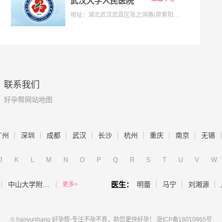
武汉大学人民医院
地址：湖北武汉武昌区张之洞路(原紫阳路)99号解放路238号
联系我们
好孕帮网站地图
广州
深圳
成都
武汉
长沙
杭州
重庆
南京
无锡
J
K
L
M
N
O
P
Q
R
S
T
U
V
W
中山大学附属第一医院（生殖医学中心）
医生：
明蕾
马宁
刘湘源
更多>
© haoyunbang 好孕帮-专注不孕不育，助您更快好孕！
浙ICP备18010965号