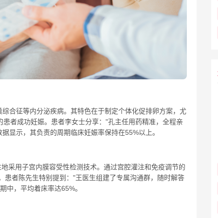
巢综合征等内分泌疾病。其特色在于制定个体化促排卵方案，尤
3的患者成功妊娠。患者李女士分享："孔主任用药精准，全程亲
新数据显示，其负责的周期临床妊娠率保持在55%以上。
性地采用子宫内膜容受性检测技术。通过宫腔灌注和免疫调节的
。患者陈先生特别提到："王医生组建了专属沟通群，随时解答
周期中，平均着床率达65%。