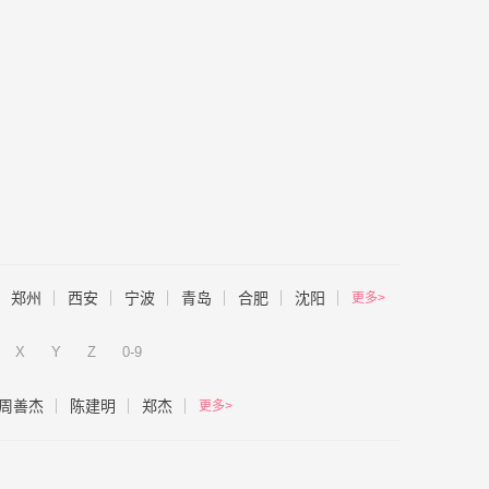
郑州
西安
宁波
青岛
合肥
沈阳
更多>
X
Y
Z
0-9
周善杰
陈建明
郑杰
更多>