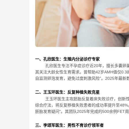
一、孔欣医生：生殖内分泌诊疗专家
孔欣医生专注不孕症诊疗近20年，擅长多囊卵
其关注大龄女性生育需求。曾帮助42岁AMH值仅0.
自监测卵泡发育，避免过度刺激风险"。2025年最
二、王玉环医生：反复种植失败克星
王玉环医生主攻胚胎反复着床失败诊疗，创新
综合疗法，将反复移植失败患者的成功率提升至48%
胚胎发育疑问"。其团队2025年完成的500余例FET
三、李颂军医生：男性不育诊疗领军者