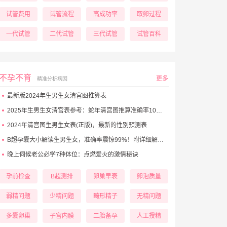
试管费用
试管流程
高成功率
取卵过程
一代试管
二代试管
三代试管
试管百科
不孕不育
更多
精准分析病因
最新版2024年生男生女清宫图推算表
2025年生男生女清宫表参考：蛇年清宫图推算准确率100%！
2024年清宫图生男生女表(正版)，最新的性别预测表
B超孕囊大小解读生男生女，准确率震惊99%！附详细解析表！
晚上伺候老公必学7种体位：点燃爱火的激情秘诀
孕前检查
B超测排
卵巢早衰
卵泡质量
弱精问题
少精问题
畸形精子
无精问题
多囊卵巢
子宫内膜
二胎备孕
人工授精