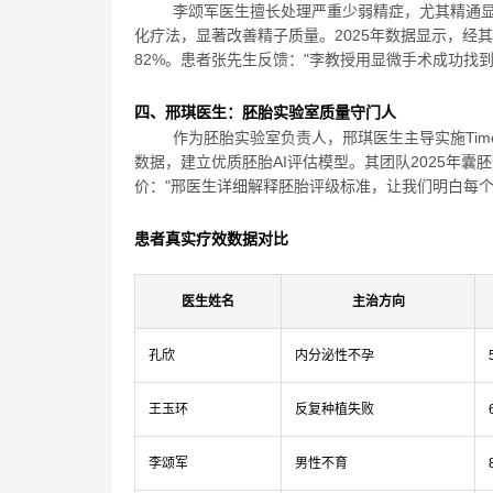
李颂军医生擅长处理严重少弱精症，尤其精通显
化疗法，显著改善精子质量。2025年数据显示，经其
82%。患者张先生反馈："李教授用显微手术成功找
四、邢琪医生：胚胎实验室质量守门人
作为胚胎实验室负责人，邢琪医生主导实施Time-
数据，建立优质胚胎AI评估模型。其团队2025年囊胚
价："邢医生详细解释胚胎评级标准，让我们明白每个
患者真实疗效数据对比
医生姓名
主治方向
孔欣
内分泌性不孕
王玉环
反复种植失败
李颂军
男性不育