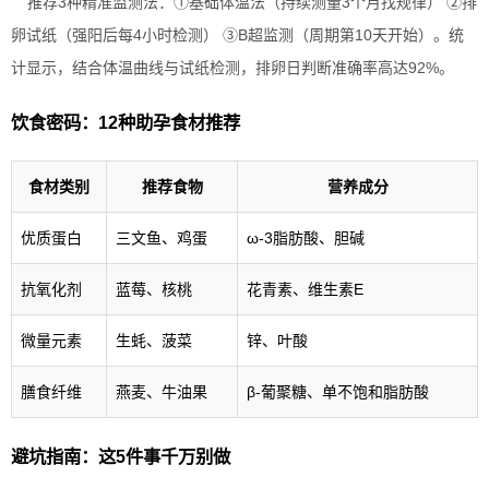
推荐3种精准监测法：①基础体温法（持续测量3个月找规律） ②排
卵试纸（强阳后每4小时检测） ③B超监测（周期第10天开始）。统
计显示，结合体温曲线与试纸检测，排卵日判断准确率高达92%。
饮食密码：12种助孕食材推荐
食材类别
推荐食物
营养成分
优质蛋白
三文鱼、鸡蛋
ω-3脂肪酸、胆碱
抗氧化剂
蓝莓、核桃
花青素、维生素E
微量元素
生蚝、菠菜
锌、叶酸
膳食纤维
燕麦、牛油果
β-葡聚糖、单不饱和脂肪酸
避坑指南：这5件事千万别做