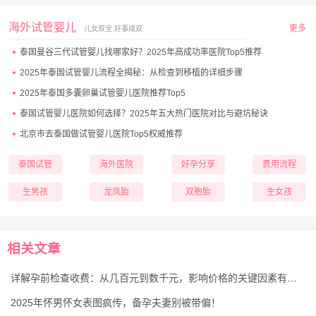
海外试管婴儿
更多
儿女双全,好事成双
泰国曼谷三代试管婴儿找哪家好？2025年高成功率医院Top5推荐
2025年泰国试管婴儿流程全揭秘：从检查到移植的详细步骤
2025年泰国多囊卵巢试管婴儿医院推荐Top5
泰国试管婴儿医院如何选择？2025年五大热门医院对比与避坑秘诀
北京市去泰国做试管婴儿医院Top5权威推荐
泰国试管
海外医院
好孕分享
费用流程
生男孩
龙凤胎
双胞胎
生女孩
相关文章
详解孕前检查收费：从几百元到数千元，影响价格的关键因素有哪些？
2025年怀男怀女表图疯传，备孕夫妻别被带偏！