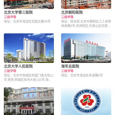
北京大学第三医院
北京朝阳医院
三级甲等
三级甲等
地址：北京市海淀区花园北路49号
地址：院本部:北京市朝阳区工人体育
场南路8号;京西院区:石景山区京原路
5号
北京大学人民医院
海军总医院
三级甲等
三级甲等
地址：北京市西城区西直门南大街11
地址：北京市海淀区阜成路6号
号;老院:西城区阜内大街133号;海淀
院区：北京市海淀区昌平路南段36号