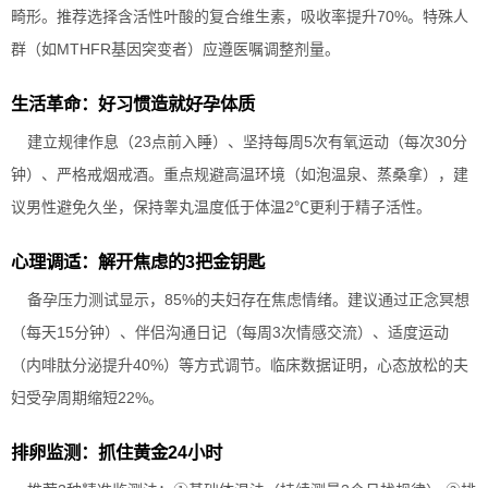
畸形。推荐选择含活性叶酸的复合维生素，吸收率提升70%。特殊人
群（如MTHFR基因突变者）应遵医嘱调整剂量。
生活革命：好习惯造就好孕体质
建立规律作息（23点前入睡）、坚持每周5次有氧运动（每次30分
钟）、严格戒烟戒酒。重点规避高温环境（如泡温泉、蒸桑拿），建
议男性避免久坐，保持睾丸温度低于体温2℃更利于精子活性。
心理调适：解开焦虑的3把金钥匙
备孕压力测试显示，85%的夫妇存在焦虑情绪。建议通过正念冥想
（每天15分钟）、伴侣沟通日记（每周3次情感交流）、适度运动
（内啡肽分泌提升40%）等方式调节。临床数据证明，心态放松的夫
妇受孕周期缩短22%。
排卵监测：抓住黄金24小时