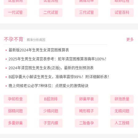
试管费用
试管流程
高成功率
取卵过程
一代试管
二代试管
三代试管
试管百科
不孕不育
更多
精准分析病因
最新版2024年生男生女清宫图推算表
2025年生男生女清宫表参考：蛇年清宫图推算准确率100%！
2024年清宫图生男生女表(正版)，最新的性别预测表
B超孕囊大小解读生男生女，准确率震惊99%！附详细解析表！
晚上伺候老公必学7种体位：点燃爱火的激情秘诀
孕前检查
B超测排
卵巢早衰
卵泡质量
弱精问题
少精问题
畸形精子
无精问题
多囊卵巢
子宫内膜
二胎备孕
人工授精