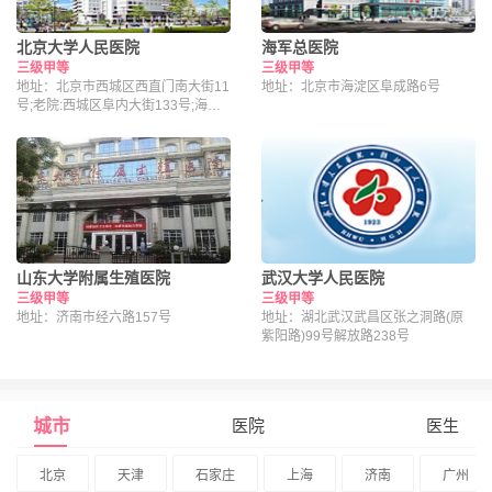
北京大学人民医院
海军总医院
三级甲等
三级甲等
地址：北京市西城区西直门南大街11
地址：北京市海淀区阜成路6号
号;老院:西城区阜内大街133号;海淀
院区：北京市海淀区昌平路南段36号
山东大学附属生殖医院
武汉大学人民医院
三级甲等
三级甲等
地址：济南市经六路157号
地址：湖北武汉武昌区张之洞路(原
紫阳路)99号解放路238号
城市
医院
医生
北京
天津
石家庄
上海
济南
广州