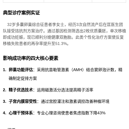
典型诊疗案例实证
32岁多囊卵巢综合征患者李女士，经历3次自然流产后在匡医生团
队接受拮抗剂方案治疗。通过基因检测筛选出2枚优质囊胚，单次移植
即成功妊娠，现已顺利分娩健康双胞胎。此类个性化治疗方案使反复
移植失败患者的再孕率提升至51.3%。
影响成功率的四大核心要素
1.
卵巢功能评估
：采用抗苗勒管激素（AMH）结合窦卵泡计数，精
确制定促排方案
2.
精子优选技术
：运用磁激活分选法提高精子活率
3.
子宫内膜容受性
：通过宫腔灌注和激素调控改善种植环境
4.
心理干预体系
：专业心理咨询使患者焦虑指数下降43%