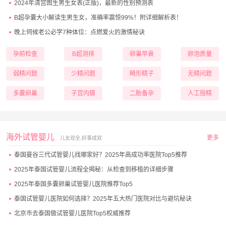
2024年清宫图生男生女表(正版)，最新的性别预测表
B超孕囊大小解读生男生女，准确率震惊99%！附详细解析表！
晚上伺候老公必学7种体位：点燃爱火的激情秘诀
孕前检查
B超测排
卵巢早衰
卵泡质量
弱精问题
少精问题
畸形精子
无精问题
多囊卵巢
子宫内膜
二胎备孕
人工授精
海外试管婴儿
更多
儿女双全,好事成双
泰国曼谷三代试管婴儿找哪家好？2025年高成功率医院Top5推荐
2025年泰国试管婴儿流程全揭秘：从检查到移植的详细步骤
2025年泰国多囊卵巢试管婴儿医院推荐Top5
泰国试管婴儿医院如何选择？2025年五大热门医院对比与避坑秘诀
北京市去泰国做试管婴儿医院Top5权威推荐