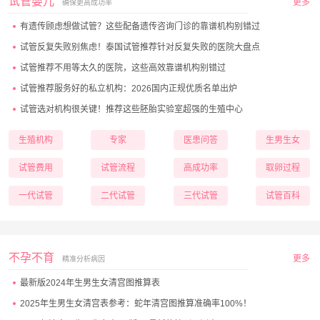
试管婴儿
更多
确保更高成功率
有遗传顾虑想做试管？这些配备遗传咨询门诊的靠谱机构别错过
试管反复失败别焦虑！泰国试管推荐针对反复失败的医院大盘点
试管推荐不用等太久的医院，这些高效靠谱机构别错过
试管推荐服务好的私立机构：2026国内正规优质名单出炉
试管选对机构很关键！推荐这些胚胎实验室超强的生殖中心
生殖机构
专家
医患问答
生男生女
试管费用
试管流程
高成功率
取卵过程
一代试管
二代试管
三代试管
试管百科
不孕不育
更多
精准分析病因
最新版2024年生男生女清宫图推算表
2025年生男生女清宫表参考：蛇年清宫图推算准确率100%！