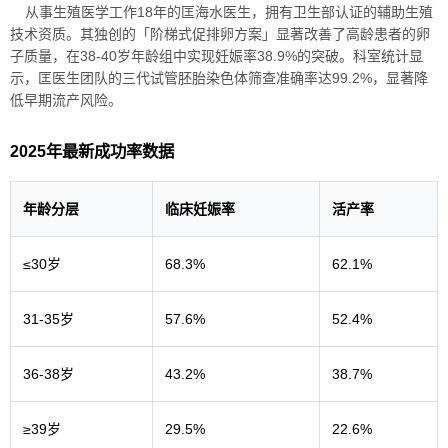
从事生殖医学工作18年的匡海水医生，拥有卫生部认证的辅助生殖
技术资质。其独创的「阶梯式促排卵方案」显著改善了高龄患者的卵
子质量，在38-40岁年龄组中实现妊娠率38.9%的突破。科室统计显
示，匡医生团队的三代试管胚胎染色体筛查准确率达99.2%，显著降
低早期流产风险。
2025年最新成功率数据
年龄分层
临床妊娠率
活产率
≤30岁
68.3%
62.1%
31-35岁
57.6%
52.4%
36-38岁
43.2%
38.7%
≥39岁
29.5%
22.6%