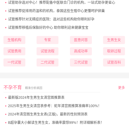
试管助孕选对中心！推荐配备中医联合门诊的机构，一站式助孕更省心
试管推荐促排用药温和的机构，泰国这些生殖中心更懂呵护卵巢
试管推荐针对无精症的医院：选对这些机构助你顺利好孕
试管推荐移植后保胎好的中心 助你顺利迎来健康宝宝
生殖机构
专家
医患问答
生男生女
试管费用
试管流程
高成功率
取卵过程
一代试管
二代试管
三代试管
试管百科
不孕不育
更多
精准分析病因
最新版2024年生男生女清宫图推算表
2025年生男生女清宫表参考：蛇年清宫图推算准确率100%！
2024年清宫图生男生女表(正版)，最新的性别预测表
B超孕囊大小解读生男生女，准确率震惊99%！附详细解析表！