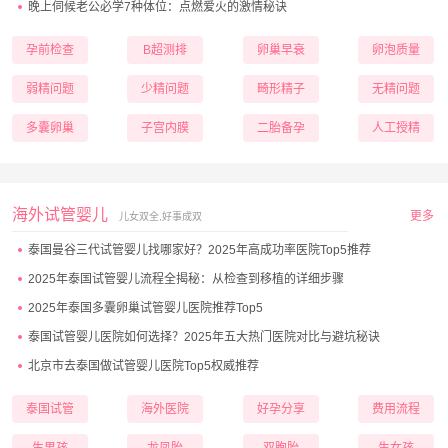
晚上伺候老公必学7种体位：点燃爱火的激情秘诀
孕前检查
B超测排
卵巢早衰
卵泡质量
弱精问题
少精问题
畸形精子
无精问题
多囊卵巢
子宫内膜
二胎备孕
人工授精
海外试管婴儿
更多
儿女双全,好事成双
泰国曼谷三代试管婴儿找哪家好？2025年高成功率医院Top5推荐
2025年泰国试管婴儿流程全揭秘：从检查到移植的详细步骤
2025年泰国多囊卵巢试管婴儿医院推荐Top5
泰国试管婴儿医院如何选择？2025年五大热门医院对比与避坑秘诀
北京市去泰国做试管婴儿医院Top5权威推荐
泰国试管
海外医院
好孕分享
费用流程
生男孩
龙凤胎
双胞胎
生女孩