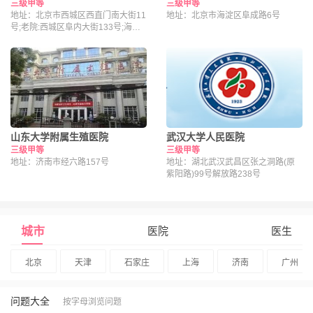
三级甲等
三级甲等
地址：北京市西城区西直门南大街11
地址：北京市海淀区阜成路6号
号;老院:西城区阜内大街133号;海淀
院区：北京市海淀区昌平路南段36号
山东大学附属生殖医院
武汉大学人民医院
三级甲等
三级甲等
地址：济南市经六路157号
地址：湖北武汉武昌区张之洞路(原
紫阳路)99号解放路238号
城市
医院
医生
北京
天津
石家庄
上海
济南
广州
问题大全
按字母浏览问题