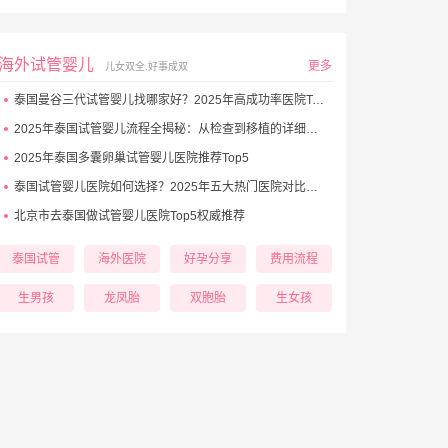
海外试管婴儿
更多
儿女双全,好事成双
泰国曼谷三代试管婴儿找哪家好？2025年高成功率医院Top5推荐
2025年泰国试管婴儿流程全揭秘：从检查到移植的详细步骤
2025年泰国多囊卵巢试管婴儿医院推荐Top5
泰国试管婴儿医院如何选择？2025年五大热门医院对比与避坑秘诀
北京市去泰国做试管婴儿医院Top5权威推荐
泰国试管
海外医院
好孕分享
费用流程
生男孩
龙凤胎
双胞胎
生女孩