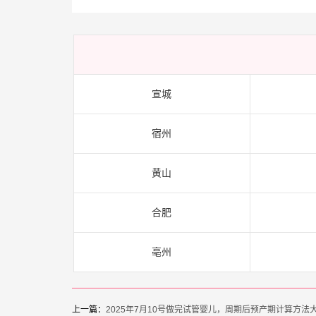
宣城
宿州
黄山
合肥
亳州
上一篇：
2025年7月10号做完试管婴儿，周期后预产期计算方法