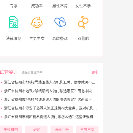
专家
成功率
男性不育
女性不孕
法律限制
生男生女
高龄备孕
双胞胎
试管婴儿
更多
确保更高成功率
浙江省杭州市地铁3号线沿线人流机构汇总，便捷就医不踩坑
浙江省杭州市地铁2号线沿线人流门诊选哪家？南北中段优质点位看这里
浙江省杭州市地铁1号线沿线人流医院选哪家？这两家正规机构别错过
浙江省杭州市淳安千岛湖人流正规机构大盘点，选对机构更安心
浙江省杭州市桐庐桐君街道人流门诊怎么选？这些正规机构别错过
生殖机构
专家
医患问答
生男生女