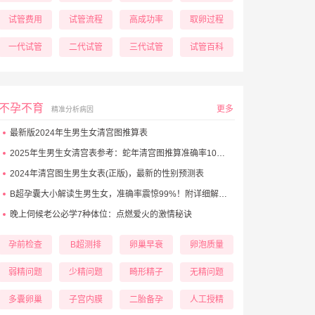
试管费用
试管流程
高成功率
取卵过程
一代试管
二代试管
三代试管
试管百科
不孕不育
更多
精准分析病因
最新版2024年生男生女清宫图推算表
2025年生男生女清宫表参考：蛇年清宫图推算准确率100%！
2024年清宫图生男生女表(正版)，最新的性别预测表
B超孕囊大小解读生男生女，准确率震惊99%！附详细解析表！
晚上伺候老公必学7种体位：点燃爱火的激情秘诀
孕前检查
B超测排
卵巢早衰
卵泡质量
弱精问题
少精问题
畸形精子
无精问题
多囊卵巢
子宫内膜
二胎备孕
人工授精