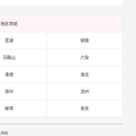
地区导航
芜湖
铜陵
马鞍山
六安
淮南
淮北
滁州
池州
蚌埠
安庆
大揭秘