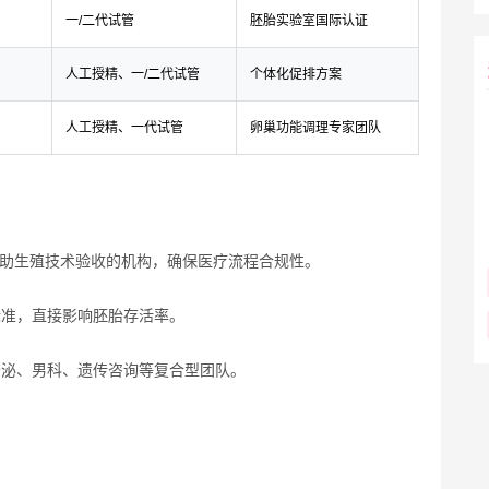
一/二代试管
胚胎实验室国际认证
人工授精、一/二代试管
个体化促排方案
人工授精、一代试管
卵巢功能调理专家团队
助生殖技术验收的机构，确保医疗流程合规性。
标准，直接影响胚胎存活率。
分泌、男科、遗传咨询等复合型团队。