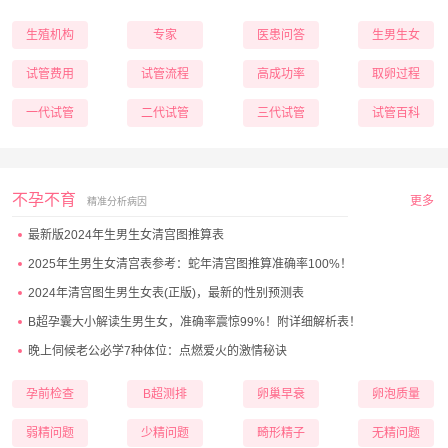
生殖机构
专家
医患问答
生男生女
试管费用
试管流程
高成功率
取卵过程
一代试管
二代试管
三代试管
试管百科
不孕不育
更多
精准分析病因
最新版2024年生男生女清宫图推算表
2025年生男生女清宫表参考：蛇年清宫图推算准确率100%！
2024年清宫图生男生女表(正版)，最新的性别预测表
B超孕囊大小解读生男生女，准确率震惊99%！附详细解析表！
晚上伺候老公必学7种体位：点燃爱火的激情秘诀
孕前检查
B超测排
卵巢早衰
卵泡质量
弱精问题
少精问题
畸形精子
无精问题