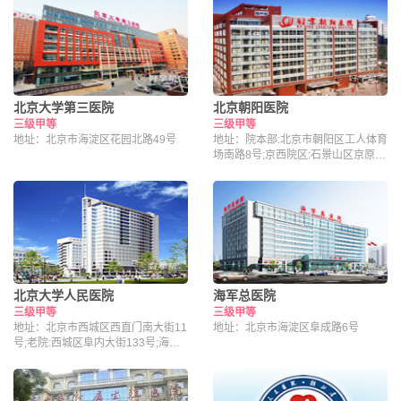
北京大学第三医院
北京朝阳医院
三级甲等
三级甲等
地址：北京市海淀区花园北路49号
地址：院本部:北京市朝阳区工人体育
场南路8号;京西院区:石景山区京原路
5号
北京大学人民医院
海军总医院
三级甲等
三级甲等
地址：北京市西城区西直门南大街11
地址：北京市海淀区阜成路6号
号;老院:西城区阜内大街133号;海淀
院区：北京市海淀区昌平路南段36号