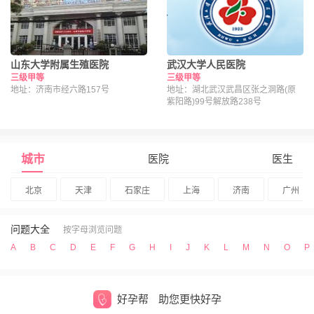
山东大学附属生殖医院
武汉大学人民医院
三级甲等
三级甲等
地址：济南市经六路157号
地址：湖北武汉武昌区张之洞路(原
紫阳路)99号解放路238号
城市
医院
医生
北京
天津
石家庄
上海
济南
广州
问题大全
按字母浏览问题
A
B
C
D
E
F
G
H
I
J
K
L
M
N
O
P
好孕帮
助您更快好孕