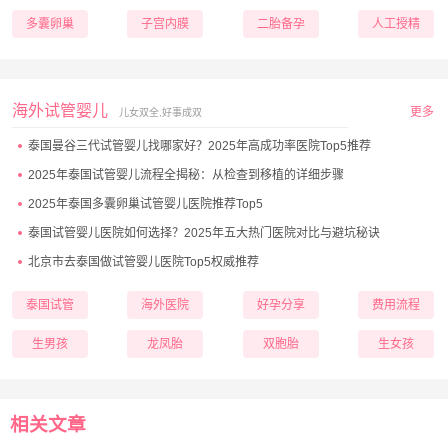
多囊卵巢
子宫内膜
二胎备孕
人工授精
海外试管婴儿
更多
儿女双全,好事成双
泰国曼谷三代试管婴儿找哪家好？2025年高成功率医院Top5推荐
2025年泰国试管婴儿流程全揭秘：从检查到移植的详细步骤
2025年泰国多囊卵巢试管婴儿医院推荐Top5
泰国试管婴儿医院如何选择？2025年五大热门医院对比与避坑秘诀
北京市去泰国做试管婴儿医院Top5权威推荐
泰国试管
海外医院
好孕分享
费用流程
生男孩
龙凤胎
双胞胎
生女孩
相关文章