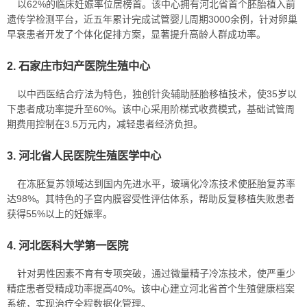
以62%的临床妊娠率位居榜首。该中心拥有河北省首个胚胎植入前
遗传学检测平台，近五年累计完成试管婴儿周期3000余例，针对卵巢
早衰患者开发了个体化促排方案，显著提升高龄人群成功率。
2. 石家庄市妇产医院生殖中心
以中西医结合疗法为特色，独创针灸辅助胚胎移植技术，使35岁以
下患者成功率提升至60%。该中心采用阶梯式收费模式，基础试管周
期费用控制在3.5万元内，减轻患者经济负担。
3. 河北省人民医院生殖医学中心
在冻胚复苏领域达到国内先进水平，玻璃化冷冻技术使胚胎复苏率
达98%。其特色的子宫内膜容受性评估体系，帮助反复移植失败患者
获得55%以上的妊娠率。
4. 河北医科大学第一医院
针对男性因素不育有专项突破，通过微量精子冷冻技术，使严重少
精症患者受精成功率提高40%。该中心建立河北省首个生殖健康档案
系统，实现治疗全程数据化管理。