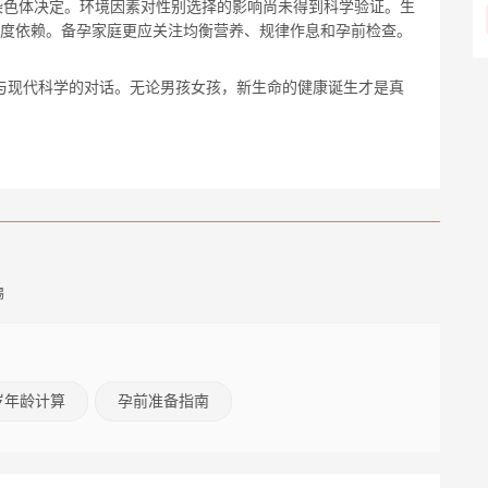
染色体决定。环境因素对性别选择的影响尚未得到科学验证。生
过度依赖。备孕家庭更应关注均衡营养、规律作息和孕前检查。
慧与现代科学的对话。无论男孩女孩，新生命的健康诞生才是真
惕
岁年龄计算
孕前准备指南