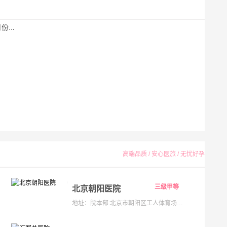
指南
高端品质 / 安心医旅 / 无忧好孕
三级甲等
北京朝阳医院
地址：院本部:北京市朝阳区工人体育场南路8号;京西院区:石景山区京原路5号