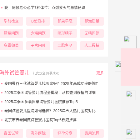
晚上伺候老公必学7种体位：点燃爱火的激情秘诀
孕前检查
B超测排
卵巢早衰
卵泡质量
弱精问题
少精问题
畸形精子
无精问题
多囊卵巢
子宫内膜
二胎备孕
人工授精
海外试管婴儿
更多
儿女双全,好事成双
泰国曼谷三代试管婴儿找哪家好？2025年高成功率医院Top5推荐
2025年泰国试管婴儿流程全揭秘：从检查到移植的详细步骤
131
2025年泰国多囊卵巢试管婴儿医院推荐Top5
泰国试管婴儿医院如何选择？2025年五大热门医院对比与避坑秘诀
北京市去泰国做试管婴儿医院Top5权威推荐
泰国试管
海外医院
好孕分享
费用流程