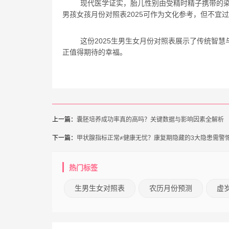
现代医学证实，胎儿性别由受精时精子携带的
男孩女孩月份对照表2025可作为文化参考，但不宜
这份2025生男生女月份对照表展示了传统智
正值得期待的幸福。
上一篇：
囊胚培养成功率真的高吗？关键数据与影响因素全解析
下一篇：
甲状腺指标正常≠健康无忧？康复期隐藏的3大隐患需警
热门标签
生男生女对照表
农历月份预测
虚