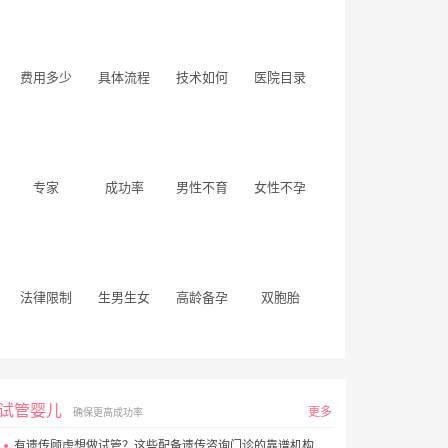
费用多少
具体流程
技术如何
医院目录
专家
成功率
男性不育
女性不孕
法律限制
生男生女
高龄备孕
双胞胎
试管婴儿
更多
确保更高成功率
有遗传顾虑想做试管？这些配备遗传咨询门诊的靠谱机构别错过