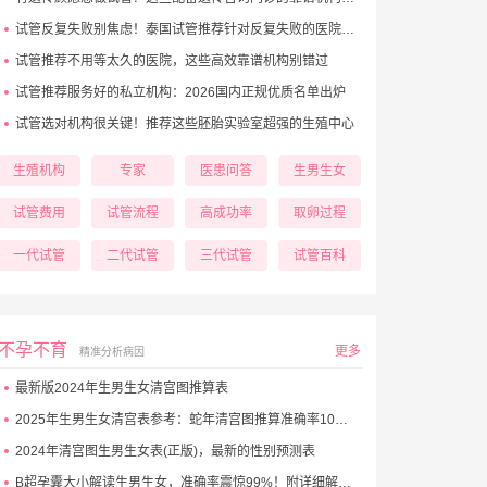
试管反复失败别焦虑！泰国试管推荐针对反复失败的医院大盘点
试管推荐不用等太久的医院，这些高效靠谱机构别错过
试管推荐服务好的私立机构：2026国内正规优质名单出炉
试管选对机构很关键！推荐这些胚胎实验室超强的生殖中心
生殖机构
专家
医患问答
生男生女
试管费用
试管流程
高成功率
取卵过程
一代试管
二代试管
三代试管
试管百科
不孕不育
更多
精准分析病因
最新版2024年生男生女清宫图推算表
2025年生男生女清宫表参考：蛇年清宫图推算准确率100%！
2024年清宫图生男生女表(正版)，最新的性别预测表
B超孕囊大小解读生男生女，准确率震惊99%！附详细解析表！