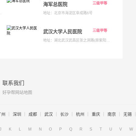
三级甲等
海军总医院
133号;海淀院区：北京市海淀区昌平路南段36号
地址：北京市海淀区阜成路6号
三级甲等
武汉大学人民医院
地址：湖北武汉武昌区张之洞路(原紫阳路)99号解放路238号
联系我们
好孕帮网站地图
广州
深圳
成都
武汉
长沙
杭州
重庆
南京
无锡
J
K
L
M
N
O
P
Q
R
S
T
U
V
W