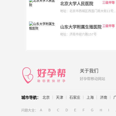
三级甲等
北京大学人民医院
地址：北京市西城区西直门南大街11号;老院:西城区阜内大街
三级甲等
山东大学附属生殖医院
地址：济南市经六路157号
关于我们
好孕帮移动网站
城市导航：
北京
天津
石家庄
上海
济南
问题大全：
A
B
C
D
E
F
G
H
I