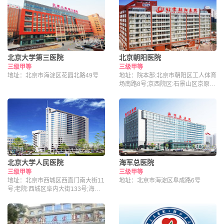
北京大学第三医院
北京朝阳医院
三级甲等
三级甲等
地址：北京市海淀区花园北路49号
地址：院本部:北京市朝阳区工人体育
场南路8号;京西院区:石景山区京原路
5号
北京大学人民医院
海军总医院
三级甲等
三级甲等
地址：北京市西城区西直门南大街11
地址：北京市海淀区阜成路6号
号;老院:西城区阜内大街133号;海淀
院区：北京市海淀区昌平路南段36号