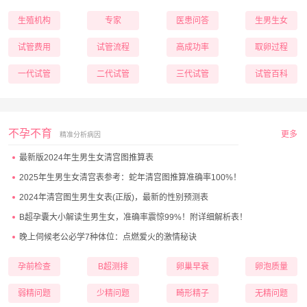
生殖机构
专家
医患问答
生男生女
试管费用
试管流程
高成功率
取卵过程
一代试管
二代试管
三代试管
试管百科
不孕不育
更多
精准分析病因
最新版2024年生男生女清宫图推算表
2025年生男生女清宫表参考：蛇年清宫图推算准确率100%！
2024年清宫图生男生女表(正版)，最新的性别预测表
B超孕囊大小解读生男生女，准确率震惊99%！附详细解析表！
晚上伺候老公必学7种体位：点燃爱火的激情秘诀
孕前检查
B超测排
卵巢早衰
卵泡质量
弱精问题
少精问题
畸形精子
无精问题