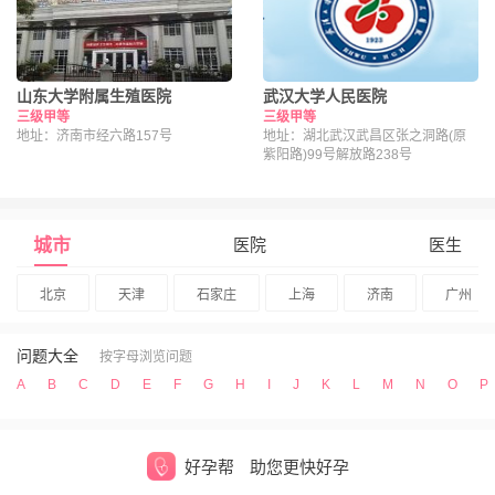
山东大学附属生殖医院
武汉大学人民医院
三级甲等
三级甲等
地址：济南市经六路157号
地址：湖北武汉武昌区张之洞路(原
紫阳路)99号解放路238号
城市
医院
医生
北京
天津
石家庄
上海
济南
广州
问题大全
按字母浏览问题
A
B
C
D
E
F
G
H
I
J
K
L
M
N
O
P
好孕帮
助您更快好孕