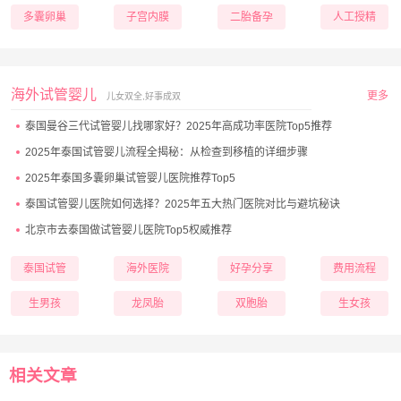
多囊卵巢
子宫内膜
二胎备孕
人工授精
海外试管婴儿
更多
儿女双全,好事成双
泰国曼谷三代试管婴儿找哪家好？2025年高成功率医院Top5推荐
2025年泰国试管婴儿流程全揭秘：从检查到移植的详细步骤
2025年泰国多囊卵巢试管婴儿医院推荐Top5
泰国试管婴儿医院如何选择？2025年五大热门医院对比与避坑秘诀
北京市去泰国做试管婴儿医院Top5权威推荐
泰国试管
海外医院
好孕分享
费用流程
生男孩
龙凤胎
双胞胎
生女孩
相关文章