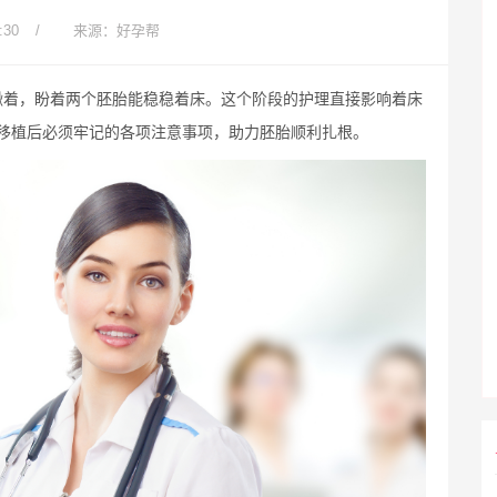
:30
/
来源：好孕帮
揪着，盼着两个胚胎能稳稳着床。这个阶段的护理直接影响着床
移植后必须牢记的各项注意事项，助力胚胎顺利扎根。