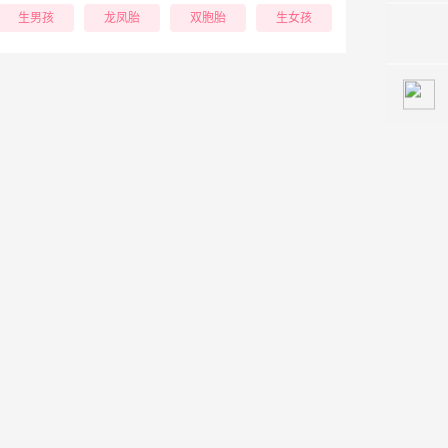
生男孩
龙凤胎
双胞胎
生女孩