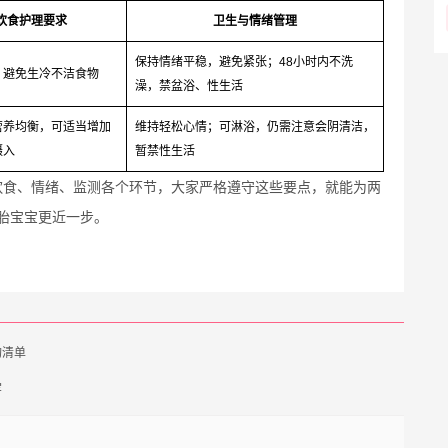
饮食护理要求
卫生与情绪管理
保持情绪平稳，避免紧张；48小时内不洗
，避免生冷不洁食物
澡，禁盆浴、性生活
营养均衡，可适当增加
维持轻松心情；可淋浴，仍需注意会阴清洁，
摄入
暂禁性生活
饮食、情绪、监测各个环节，大家严格遵守这些要点，就能为两
胎宝宝更近一步。
构清单
牢