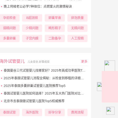
晚上伺候老公必学7种体位：点燃爱火的激情秘诀
孕前检查
B超测排
卵巢早衰
卵泡质量
弱精问题
少精问题
畸形精子
无精问题
多囊卵巢
子宫内膜
二胎备孕
人工授精
海外试管婴儿
更多
儿女双全,好事成双
泰国曼谷三代试管婴儿找哪家好？2025年高成功率医院Top5推荐
2025年泰国试管婴儿流程全揭秘：从检查到移植的详细步骤
2025年泰国多囊卵巢试管婴儿医院推荐Top5
泰国试管婴儿医院如何选择？2025年五大热门医院对比与避坑秘诀
北京市去泰国做试管婴儿医院Top5权威推荐
131
泰国试管
海外医院
好孕分享
费用流程