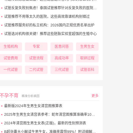
试管反复失败别焦虑！泰国试管推荐针对反复失败的医院大盘点
试管推荐不用等太久的医院，这些高效靠谱机构别错过
试管推荐服务好的私立机构：2026国内正规优质名单出炉
试管选对机构很关键！推荐这些胚胎实验室超强的生殖中心
生殖机构
专家
医患问答
生男生女
试管费用
试管流程
高成功率
取卵过程
一代试管
二代试管
三代试管
试管百科
不孕不育
更多
精准分析病因
最新版2024年生男生女清宫图推算表
2025年生男生女清宫表参考：蛇年清宫图推算准确率100%！
2024年清宫图生男生女表(正版)，最新的性别预测表
B超孕囊大小解读生男生女，准确率震惊99%！附详细解析表！