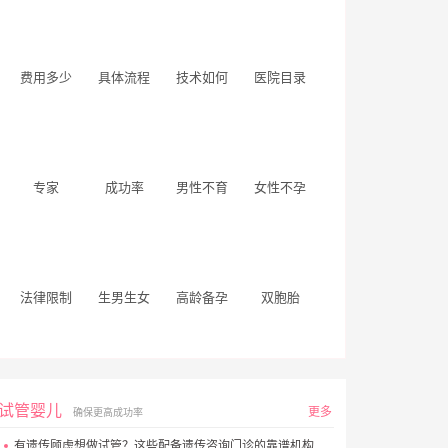
费用多少
具体流程
技术如何
医院目录
专家
成功率
男性不育
女性不孕
法律限制
生男生女
高龄备孕
双胞胎
试管婴儿
更多
确保更高成功率
有遗传顾虑想做试管？这些配备遗传咨询门诊的靠谱机构别错过