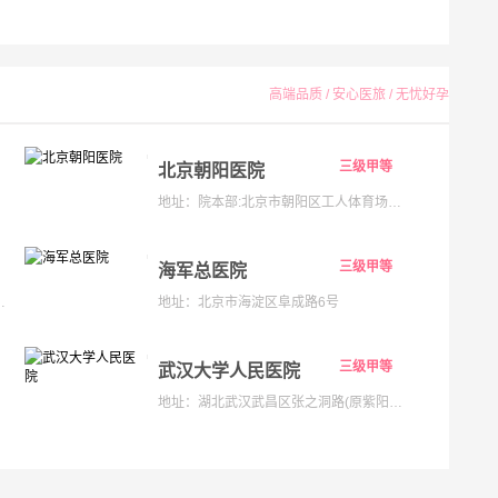
高端品质 / 安心医旅 / 无忧好孕
三级甲等
北京朝阳医院
地址：院本部:北京市朝阳区工人体育场南路8号;京西院区:石景山区京原路5号
三级甲等
海军总医院
133号;海淀院区：北京市海淀区昌平路南段36号
地址：北京市海淀区阜成路6号
三级甲等
武汉大学人民医院
地址：湖北武汉武昌区张之洞路(原紫阳路)99号解放路238号