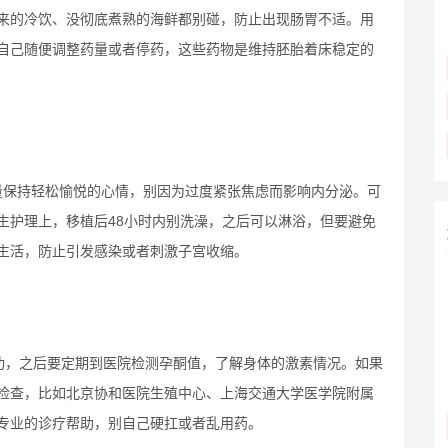
来的冷饮、没彻底煮熟的海鲜都别碰，防止出现肠胃不适。用
自己随便调整药量或者停药，这些药物是维持胚胎着床稳定的
量保持轻松愉悦的心情，别因为过度紧张焦虑而影响内分泌。可
生护理上，移植后48小时内别洗澡，之后可以淋浴，但要避免
生活，防止引发感染或者刺激子宫收缩。
功，之后要定期到医院检测孕酮值，了解身体的激素情况。如果
检查，比如北京协和医院生殖中心、上海交通大学医学院附属
专业的诊疗帮助，别自己硬扛或者乱用药。