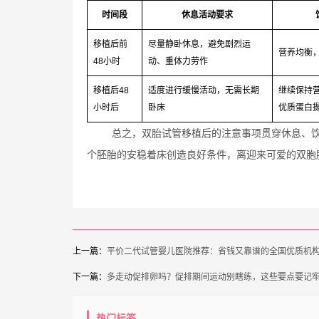
时间段
休息活动要求
移植后前
尽量静卧休息，避免剧烈运
营养均衡
48小时
动、重体力劳作
移植后48
适度进行缓慢活动，无需长期
继续保持
小时后
卧床
优质蛋白
总之，双胎试管移植后的注意事项贯穿休息、
个胚胎的安稳着床创造良好条件，离迎来可爱的双胞
上一篇：
平价二代试管婴儿医院推荐：省钱又靠谱的全国优质机
下一篇：
多走动促排卵吗？促排期间运动别瞎练，这些要点要记
热门标签