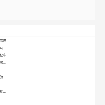
着床
床
记牢
着床
床
宝宝