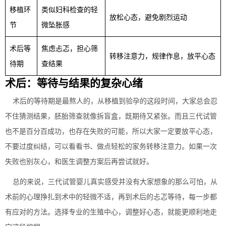
移植环
类似妇科检查的轻
放松心态，避免剧烈运动
节
微坠胀感
术后等
焦虑忐忑，担心筛
转移注意力，规律作息，放平心态
待期
查结果
术后：等待与结果的复杂心绪
术后的等待期是最熬人的，从移植到验孕的这段时间，大家总会忍
不住猜测结果，胚胎筛查就像拆盲盒，既期待又紧张。而且三代试管
也不是百分百成功，也存在失败的可能，所以大家一定要放平心态，
不要过度纠结，可以看看书、做点轻松的家务转移注意力。如果一次
失败也别灰心，和医生调整方案后再尝试就好。
总的来说，三代试管婴儿真实感受并没有大家想象的那么可怕，从
术前的心理挣扎到术中的轻微不适，再到术后的忐忑等待，每一步都
有应对的方法。选择专业的生殖中心，调整好心态，就能更顺利地走