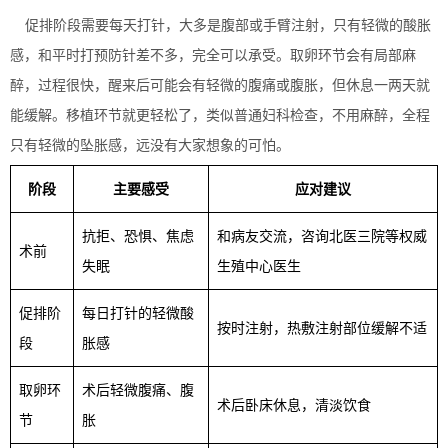
促排阶段需要每天打针，大多是腹部或手臂注射，只有轻微的酸胀
感，和平时打预防针差不多，完全可以承受。取卵环节会有局部麻
醉，过程很快，醒来后可能会有轻微的腹痛或腹胀，但休息一两天就
能缓解。移植环节就更轻松了，类似普通妇科检查，不用麻醉，全程
只有轻微的坠胀感，远没有大家想象的可怕。
阶段
主要感受
应对建议
抗拒、恐惧、焦虑
和病友交流，咨询北医三院等权威
术前
失眠
生殖中心医生
促排阶
每日打针的轻微酸
按时注射，热敷注射部位缓解不适
段
胀感
取卵环
术后轻微腹痛、腹
术后卧床休息，清淡饮食
节
胀