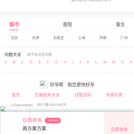
紫阳路)99号解放路238号
城市
医院
医生
北京
天津
石家庄
上海
济南
广州
问题大全
按字母浏览问题
A
B
C
D
E
F
G
H
I
J
K
L
M
N
O
P
好孕帮
助您更快好孕
首页
生殖机构大全
试管百科
专家问答
© haoyunbang
浙ICP备18010965号
在线咨询
2条新消息
高方案方案
立即咨询