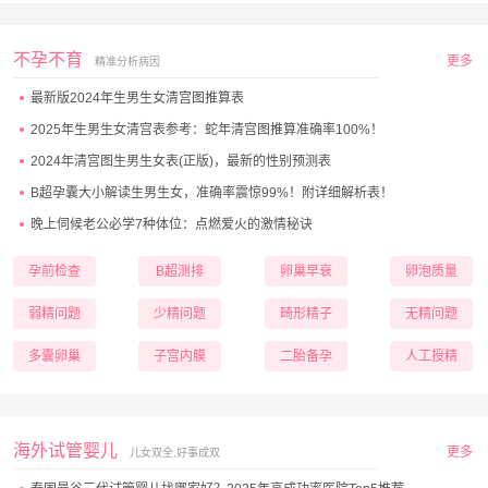
不孕不育
更多
精准分析病因
最新版2024年生男生女清宫图推算表
2025年生男生女清宫表参考：蛇年清宫图推算准确率100%！
2024年清宫图生男生女表(正版)，最新的性别预测表
B超孕囊大小解读生男生女，准确率震惊99%！附详细解析表！
晚上伺候老公必学7种体位：点燃爱火的激情秘诀
孕前检查
B超测排
卵巢早衰
卵泡质量
弱精问题
少精问题
畸形精子
无精问题
多囊卵巢
子宫内膜
二胎备孕
人工授精
海外试管婴儿
更多
儿女双全,好事成双