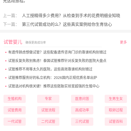
完这段旅程。
上一篇：
人工授精得多少费用？从检查到手术的花费明细全知晓
下一篇：
第三代试管成功的么？这些真实案例给你生育信心
试管婴儿
更多
确保更高成功率
有遗传顾虑想做试管？这些配备遗传咨询门诊的靠谱机构别错过
试管反复失败别焦虑！泰国试管推荐针对反复失败的医院大盘点
试管推荐不用等太久的医院，这些高效靠谱机构别错过
试管推荐服务好的私立机构：2026国内正规优质名单出炉
试管选对机构很关键！推荐这些胚胎实验室超强的生殖中心
生殖机构
专家
医患问答
生男生女
试管费用
试管流程
高成功率
取卵过程
一代试管
二代试管
三代试管
试管百科