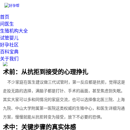
当前位置：
>
首页
三代试管婴儿真实感受大揭秘：过来人告诉你到底痛不痛
问医生
发布：
2026-06-02 11:13:07
生殖机构大全
想做三代试管婴儿的家庭，是不是总在纠结到底痛不痛？很多人从
试管婴儿
好孕社区
一开始就充满抗拒和恐惧，把它当成没办法才走的路。今天就来听听
百科宝典
过来人的三代试管婴儿真实感受，拆解从术前到术后的每一段经历。
关于我们
术前：从抗拒到接受的心理挣扎
不少家庭在医生建议做三代试管时，第一反应都是抗拒，觉得这是
走投无路的选择，满脑子都是打针、手术的画面，甚至焦虑到失眠。
其实大家可以多和同情况的家庭交流，也可以选择像北医三院、上海
九院、中山大学附属第一医院这类权威的生殖中心，和医生详细沟通
方案，慢慢就能从抗拒转变为接受，放下不必要的恐惧。
术中：关键步骤的真实体感