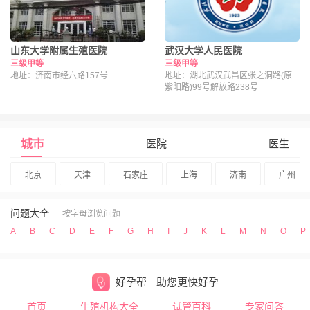
山东大学附属生殖医院
武汉大学人民医院
三级甲等
三级甲等
地址：济南市经六路157号
地址：湖北武汉武昌区张之洞路(原
紫阳路)99号解放路238号
城市
医院
医生
北京
天津
石家庄
上海
济南
广州
问题大全
按字母浏览问题
A
B
C
D
E
F
G
H
I
J
K
L
M
N
O
P
好孕帮
助您更快好孕
首页
生殖机构大全
试管百科
专家问答