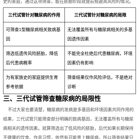
史的家庭，通过这项筛查，能在胚胎阶段就提前规避高风险的情况。
三代试管针对糖尿病的作用
三代试管针对糖尿病的局限
可筛查1型糖尿病相关致病基
无法覆盖所有与糖尿病相关的多基
因
因遗传因素
筛选低遗传风险胚胎，降低
不能完全杜绝后代患糖尿病，环境
后代患病概率
因素仍有影响
为有家族史的家庭提供生育
筛查结果仅作风险评估，不是绝对
参考依据
诊断
三、三代试管筛查糖尿病的局限性
不过大家也要清楚，糖尿病的发病是多基因和环境因素共同作用的
结果，三代试管只能筛查部分明确的致病基因，无法覆盖所有与糖尿
病相关的遗传因素。就算筛选出了低风险的胚胎，后代如果长期保持
不健康的饮食、作息习惯，依然有可能患上糖尿病，所以筛查结果只