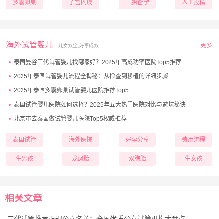
多囊卵巢
子宫内膜
二胎备孕
人工授精
海外试管婴儿
更多
儿女双全,好事成双
泰国曼谷三代试管婴儿找哪家好？2025年高成功率医院Top5推荐
2025年泰国试管婴儿流程全揭秘：从检查到移植的详细步骤
2025年泰国多囊卵巢试管婴儿医院推荐Top5
泰国试管婴儿医院如何选择？2025年五大热门医院对比与避坑秘诀
北京市去泰国做试管婴儿医院Top5权威推荐
泰国试管
海外医院
好孕分享
费用流程
生男孩
龙凤胎
双胞胎
生女孩
相关文章
三代试管推荐正规公立名单：全国优质公立试管机构大盘点