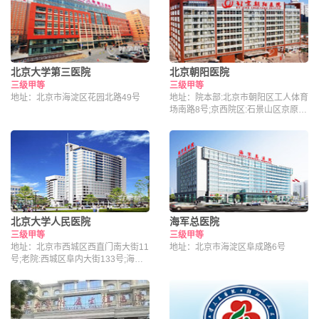
北京大学第三医院
北京朝阳医院
三级甲等
三级甲等
地址：北京市海淀区花园北路49号
地址：院本部:北京市朝阳区工人体育
场南路8号;京西院区:石景山区京原路
5号
北京大学人民医院
海军总医院
三级甲等
三级甲等
地址：北京市西城区西直门南大街11
地址：北京市海淀区阜成路6号
号;老院:西城区阜内大街133号;海淀
院区：北京市海淀区昌平路南段36号