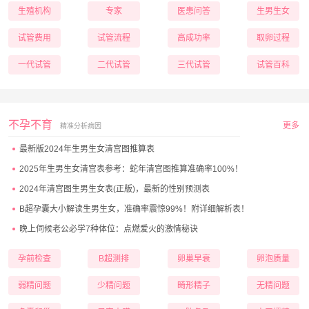
生殖机构
专家
医患问答
生男生女
试管费用
试管流程
高成功率
取卵过程
一代试管
二代试管
三代试管
试管百科
不孕不育
更多
精准分析病因
最新版2024年生男生女清宫图推算表
2025年生男生女清宫表参考：蛇年清宫图推算准确率100%！
2024年清宫图生男生女表(正版)，最新的性别预测表
B超孕囊大小解读生男生女，准确率震惊99%！附详细解析表！
晚上伺候老公必学7种体位：点燃爱火的激情秘诀
孕前检查
B超测排
卵巢早衰
卵泡质量
弱精问题
少精问题
畸形精子
无精问题