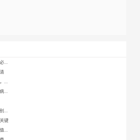
考虑
清
需要
育梦
过
关键
关注
掌握