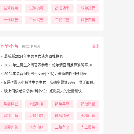
试管费用
试管流程
高成功率
取卵过程
一代试管
二代试管
三代试管
试管百科
不孕不育
更多
精准分析病因
最新版2024年生男生女清宫图推算表
2025年生男生女清宫表参考：蛇年清宫图推算准确率100%！
2024年清宫图生男生女表(正版)，最新的性别预测表
B超孕囊大小解读生男生女，准确率震惊99%！附详细解析表！
晚上伺候老公必学7种体位：点燃爱火的激情秘诀
孕前检查
B超测排
卵巢早衰
卵泡质量
弱精问题
少精问题
畸形精子
无精问题
多囊卵巢
子宫内膜
二胎备孕
人工授精