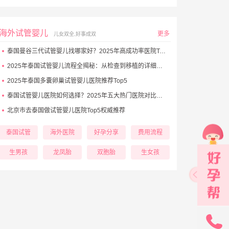
海外试管婴儿
更多
儿女双全,好事成双
泰国曼谷三代试管婴儿找哪家好？2025年高成功率医院Top5推荐
2025年泰国试管婴儿流程全揭秘：从检查到移植的详细步骤
2025年泰国多囊卵巢试管婴儿医院推荐Top5
泰国试管婴儿医院如何选择？2025年五大热门医院对比与避坑秘诀
北京市去泰国做试管婴儿医院Top5权威推荐
泰国试管
海外医院
好孕分享
费用流程
生男孩
龙凤胎
双胞胎
生女孩
131