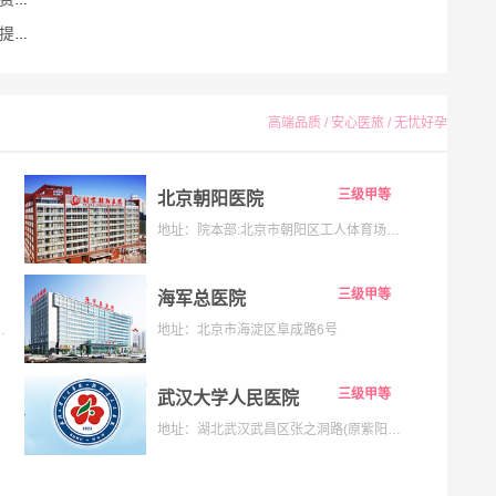
功率
高端品质 / 安心医旅 / 无忧好孕
三级甲等
北京朝阳医院
地址：院本部:北京市朝阳区工人体育场南路8号;京西院区:石景山区京原路5号
三级甲等
海军总医院
133号;海淀院区：北京市海淀区昌平路南段36号
地址：北京市海淀区阜成路6号
三级甲等
武汉大学人民医院
地址：湖北武汉武昌区张之洞路(原紫阳路)99号解放路238号