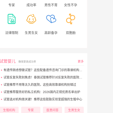
专家
成功率
男性不育
女性不孕
法律限制
生男生女
高龄备孕
双胞胎
试管婴儿
更多
确保更高成功率
有遗传顾虑想做试管？这些配备遗传咨询门诊的靠谱机构别错过
试管反复失败别焦虑！泰国试管推荐针对反复失败的医院大盘点
试管推荐不用等太久的医院，这些高效靠谱机构别错过
试管推荐服务好的私立机构：2026国内正规优质名单出炉
试管选对机构很关键！推荐这些胚胎实验室超强的生殖中心
生殖机构
专家
医患问答
生男生女