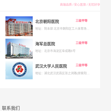
高端品质 / 安心医旅 / 无忧好孕
三级甲等
北京朝阳医院
地址：院本部:北京市朝阳区工人体育场南路8号;京西院区:石景山区京原路5号
三级甲等
海军总医院
133号;海淀院区：北京市海淀区昌平路南段36号
地址：北京市海淀区阜成路6号
三级甲等
武汉大学人民医院
地址：湖北武汉武昌区张之洞路(原紫阳路)99号解放路238号
联系我们