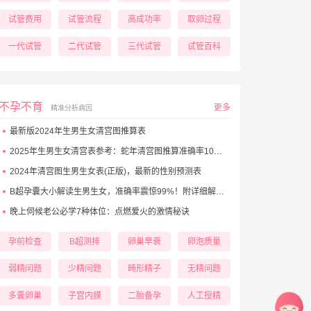
试管费用
试管流程
高成功率
取卵过程
一代试管
二代试管
三代试管
试管百科
不孕不育
更多
精准分析病因
最新版2024年生男生女清宫图推算表
2025年生男生女清宫表参考：蛇年清宫图推算准确率100%！
2024年清宫图生男生女表(正版)，最新的性别预测表
B超孕囊大小解读生男生女，准确率震惊99%！附详细解析表！
晚上伺候老公必学7种体位：点燃爱火的激情秘诀
孕前检查
B超测排
卵巢早衰
卵泡质量
弱精问题
少精问题
畸形精子
无精问题
多囊卵巢
子宫内膜
二胎备孕
人工授精