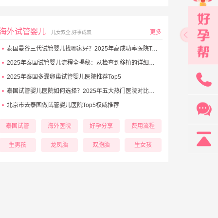
海外试管婴儿
更多
儿女双全,好事成双
泰国曼谷三代试管婴儿找哪家好？2025年高成功率医院Top5推荐
2025年泰国试管婴儿流程全揭秘：从检查到移植的详细步骤
131
2025年泰国多囊卵巢试管婴儿医院推荐Top5
泰国试管婴儿医院如何选择？2025年五大热门医院对比与避坑秘诀
北京市去泰国做试管婴儿医院Top5权威推荐
泰国试管
海外医院
好孕分享
费用流程
生男孩
龙凤胎
双胞胎
生女孩