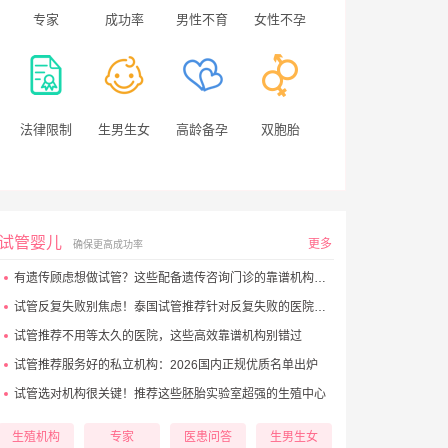
专家
成功率
男性不育
女性不孕
法律限制
生男生女
高龄备孕
双胞胎
试管婴儿
更多
确保更高成功率
有遗传顾虑想做试管？这些配备遗传咨询门诊的靠谱机构别错过
试管反复失败别焦虑！泰国试管推荐针对反复失败的医院大盘点
试管推荐不用等太久的医院，这些高效靠谱机构别错过
试管推荐服务好的私立机构：2026国内正规优质名单出炉
试管选对机构很关键！推荐这些胚胎实验室超强的生殖中心
生殖机构
专家
医患问答
生男生女