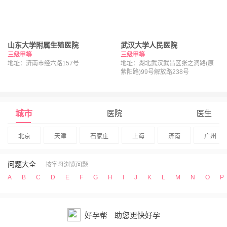
山东大学附属生殖医院
武汉大学人民医院
三级甲等
三级甲等
地址：济南市经六路157号
地址：湖北武汉武昌区张之洞路(原
紫阳路)99号解放路238号
城市
医院
医生
北京
天津
石家庄
上海
济南
广州
问题大全
按字母浏览问题
A
B
C
D
E
F
G
H
I
J
K
L
M
N
O
P
好孕帮
助您更快好孕