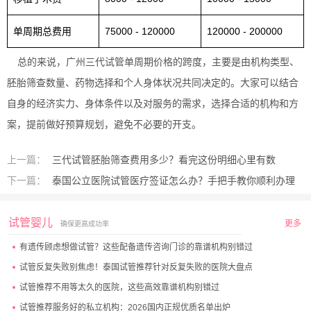
单周期总费用
75000 - 120000
120000 - 200000
总的来说，广州三代试管单周期价格的跨度，主要是由机构类型、
胚胎筛查数量、药物选择和个人身体状况共同决定的。大家可以结合
自身的经济实力、身体条件以及对服务的需求，选择合适的机构和方
案，提前做好预算规划，避免不必要的开支。
上一篇：
三代试管胚胎筛查费用多少？看完这份明细心里有数
下一篇：
泰国公立医院试管医疗签证怎么办？手把手教你顺利办理
试管婴儿
更多
确保更高成功率
有遗传顾虑想做试管？这些配备遗传咨询门诊的靠谱机构别错过
试管反复失败别焦虑！泰国试管推荐针对反复失败的医院大盘点
试管推荐不用等太久的医院，这些高效靠谱机构别错过
试管推荐服务好的私立机构：2026国内正规优质名单出炉