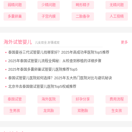
弱精问题
少精问题
畸形精子
无精问题
多囊卵巢
子宫内膜
二胎备孕
人工授精
海外试管婴儿
更多
儿女双全,好事成双
泰国曼谷三代试管婴儿找哪家好？2025年高成功率医院Top5推荐
2025年泰国试管婴儿流程全揭秘：从检查到移植的详细步骤
2025年泰国多囊卵巢试管婴儿医院推荐Top5
泰国试管婴儿医院如何选择？2025年五大热门医院对比与避坑秘诀
北京市去泰国做试管婴儿医院Top5权威推荐
泰国试管
海外医院
好孕分享
费用流程
生男孩
龙凤胎
双胞胎
生女孩