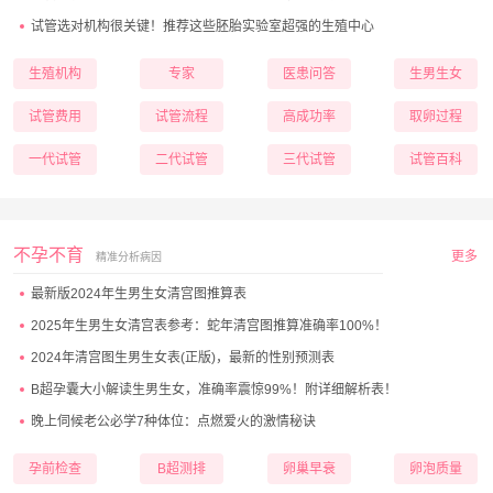
试管选对机构很关键！推荐这些胚胎实验室超强的生殖中心
生殖机构
专家
医患问答
生男生女
试管费用
试管流程
高成功率
取卵过程
一代试管
二代试管
三代试管
试管百科
不孕不育
更多
精准分析病因
最新版2024年生男生女清宫图推算表
2025年生男生女清宫表参考：蛇年清宫图推算准确率100%！
2024年清宫图生男生女表(正版)，最新的性别预测表
B超孕囊大小解读生男生女，准确率震惊99%！附详细解析表！
晚上伺候老公必学7种体位：点燃爱火的激情秘诀
孕前检查
B超测排
卵巢早衰
卵泡质量