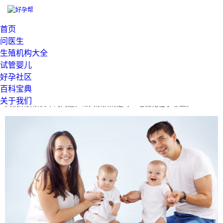
当前位置：
>
首页
广东省广州市三代试管单周期价格曝光，8万到20万跨度到底差
问医生
在哪
生殖机构大全
发布：
2026-06-03 11:43:37
试管婴儿
广州三代试管单周期价格从8万到20万，跨度足足有12万，这让不
好孕社区
百科宝典
少有需求的家庭犯了难。同样是三代试管，为什么费用差这么多？今
关于我们
天就来拆解其中的门道，帮大家搞清楚每一笔钱花在了哪里。