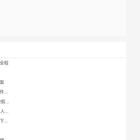
全程
案
记牢
误导
踩坑
真相