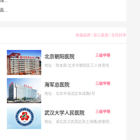
就医
差距
高端品质 / 安心医旅 / 无忧好孕
三级甲等
北京朝阳医院
地址：院本部:北京市朝阳区工人体育场南路8号;京西院区:石景山区京原路5号
三级甲等
海军总医院
133号;海淀院区：北京市海淀区昌平路南段36号
地址：北京市海淀区阜成路6号
三级甲等
武汉大学人民医院
地址：湖北武汉武昌区张之洞路(原紫阳路)99号解放路238号