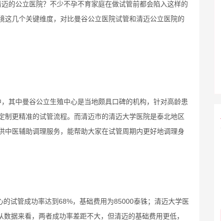
清迈的公立医院？不少不孕不育家庭在做试管前都会陷入这样的
境这几个关键维度，对比曼谷公立医院试管和清迈公立医院的
中，其中曼谷公立生殖中心是当地颇具口碑的机构，针对高龄患
定制更精准的试管流程。而清迈市的清迈大学医院是泰北地区
供中医辅助调理服务，能帮助大家在试管周期内更好地调理身
心的试管成功率达到68%，基础费用为85000泰铢；清迈大学医
铢。从数据来看，两者成功率差距不大，但清迈的基础费用更低，