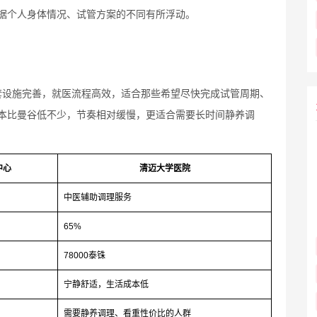
据个人身体情况、试管方案的不同有所浮动。
套设施完善，就医流程高效，适合那些希望尽快完成试管周期、
本比曼谷低不少，节奏相对缓慢，更适合需要长时间静养调
中心
清迈大学医院
中医辅助调理服务
65%
78000泰铢
宁静舒适，生活成本低
需要静养调理、看重性价比的人群