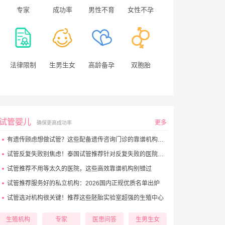
专家
成功率
男性不育
女性不孕
法律限制
生男生女
高龄备孕
双胞胎
试管婴儿
更多
确保更高成功率
有遗传顾虑想做试管？这些配备遗传咨询门诊的靠谱机构别错过
试管反复失败别焦虑！泰国试管推荐针对反复失败的医院大盘点
试管推荐不用等太久的医院，这些高效靠谱机构别错过
试管推荐服务好的私立机构：2026国内正规优质名单出炉
试管选对机构很关键！推荐这些胚胎实验室超强的生殖中心
生殖机构
专家
医患问答
生男生女