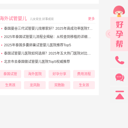
海外试管婴儿
更多
儿女双全,好事成双
泰国曼谷三代试管婴儿找哪家好？2025年高成功率医院Top5推荐
2025年泰国试管婴儿流程全揭秘：从检查到移植的详细步骤
2025年泰国多囊卵巢试管婴儿医院推荐Top5
泰国试管婴儿医院如何选择？2025年五大热门医院对比与避坑秘诀
131
北京市去泰国做试管婴儿医院Top5权威推荐
泰国试管
海外医院
好孕分享
费用流程
生男孩
龙凤胎
双胞胎
生女孩