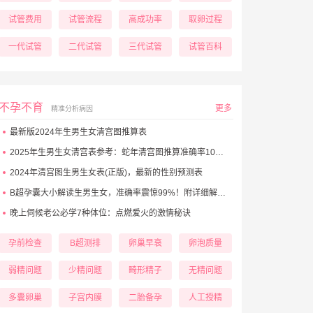
试管费用
试管流程
高成功率
取卵过程
一代试管
二代试管
三代试管
试管百科
不孕不育
更多
精准分析病因
最新版2024年生男生女清宫图推算表
2025年生男生女清宫表参考：蛇年清宫图推算准确率100%！
2024年清宫图生男生女表(正版)，最新的性别预测表
B超孕囊大小解读生男生女，准确率震惊99%！附详细解析表！
晚上伺候老公必学7种体位：点燃爱火的激情秘诀
孕前检查
B超测排
卵巢早衰
卵泡质量
弱精问题
少精问题
畸形精子
无精问题
多囊卵巢
子宫内膜
二胎备孕
人工授精