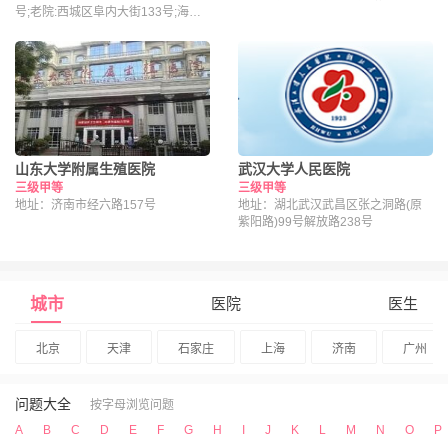
号;老院:西城区阜内大街133号;海淀
院区：北京市海淀区昌平路南段36号
山东大学附属生殖医院
武汉大学人民医院
三级甲等
三级甲等
地址：济南市经六路157号
地址：湖北武汉武昌区张之洞路(原
紫阳路)99号解放路238号
城市
医院
医生
北京
天津
石家庄
上海
济南
广州
问题大全
按字母浏览问题
A
B
C
D
E
F
G
H
I
J
K
L
M
N
O
P