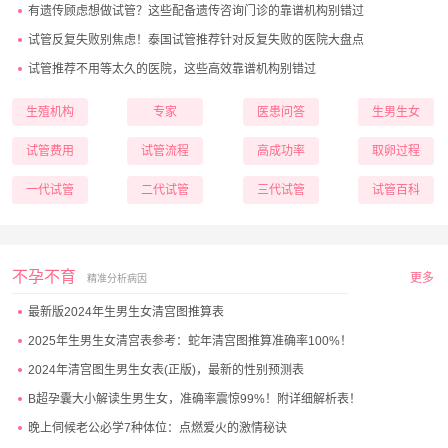
有遗传顾虑想做试管？这些配备遗传咨询门诊的靠谱机构别错过
试管反复失败别焦虑！泰国试管推荐针对反复失败的医院大盘点
试管推荐不用等太久的医院，这些高效靠谱机构别错过
生殖机构
专家
医患问答
生男生女
试管费用
试管流程
高成功率
取卵过程
一代试管
二代试管
三代试管
试管百科
不孕不育
更多
精准分析病因
最新版2024年生男生女清宫图推算表
2025年生男生女清宫表参考：蛇年清宫图推算准确率100%！
2024年清宫图生男生女表(正版)，最新的性别预测表
B超孕囊大小解读生男生女，准确率震惊99%！附详细解析表！
晚上伺候老公必学7种体位：点燃爱火的激情秘诀