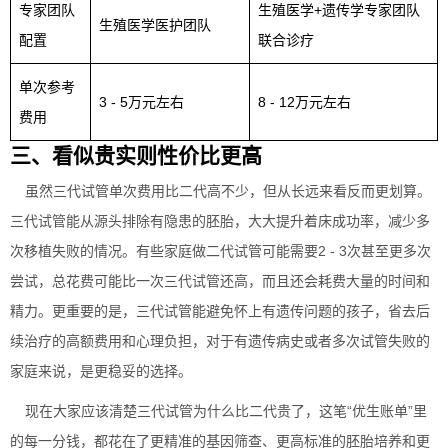
专家团队
生殖医学+遗传学专家团队
生殖医学医护团队
配置
联合诊疗
单次参考
3 - 5万元左右
8 - 12万元左右
费用
三、看似贵实则性价比更高
虽然三代试管单次费用比二代高不少，但从长远来看反而更划算。
三代试管能从源头排除有隐患的胚胎，大大提升着床成功率，减少多
次移植失败的情况。有些家庭做二代试管可能需要2 - 3次甚至更多次
尝试，总花费可能比一次三代试管还高，而且还会耗费大量的时间和
精力。更重要的是，三代试管能避免怀上有遗传问题的孩子，省去后
续治疗的高额费用和心理负担，对于有遗传病史或者多次试管失败的
家庭来说，是更稳妥的选择。
现在大家应该清楚三代试管为什么比二代贵了，这笔“优生账单”里
的每一分钱，都花在了更精准的基因筛查、更高标准的胚胎培养和更