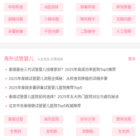
孕前检查
B超测排
卵巢早衰
卵泡质量
弱精问题
少精问题
畸形精子
无精问题
多囊卵巢
子宫内膜
二胎备孕
人工授精
海外试管婴儿
更多
儿女双全,好事成双
泰国曼谷三代试管婴儿找哪家好？2025年高成功率医院Top5推荐
2025年泰国试管婴儿流程全揭秘：从检查到移植的详细步骤
2025年泰国多囊卵巢试管婴儿医院推荐Top5
泰国试管婴儿医院如何选择？2025年五大热门医院对比与避坑秘诀
北京市去泰国做试管婴儿医院Top5权威推荐
泰国试管
海外医院
好孕分享
费用流程
生男孩
龙凤胎
双胞胎
生女孩