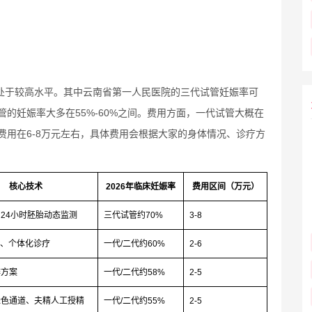
都处于较高水平。其中云南省第一人民医院的三代试管妊娠率可
管的妊娠率大多在55%-60%之间。费用方面，一代试管大概在
，费用在6-8万元左右，具体费用会根据大家的身体情况、诊疗方
核心技术
2026年临床妊娠率
费用区间（万元）
24小时胚胎动态监测
三代试管约70%
3-8
析、个体化诊疗
一代/二代约60%
2-6
排方案
一代/二代约58%
2-5
绿色通道、夫精人工授精
一代/二代约55%
2-5