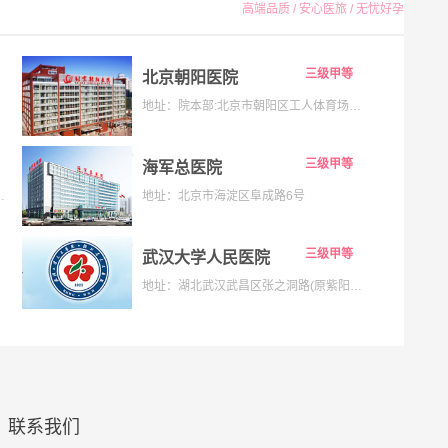
高端品质 / 安心医旅 / 无忧好孕
三级甲等
北京朝阳医院
地址：院本部:北京市朝阳区工人体育场南路8号;京西院区:石景山区京原路5号
三级甲等
海军总医院
133号;海淀院区：北京市海淀区昌平路南段36号
地址：北京市海淀区阜成路6号
三级甲等
武汉大学人民医院
地址：湖北武汉武昌区张之洞路(原紫阳路)99号解放路238号
联系我们