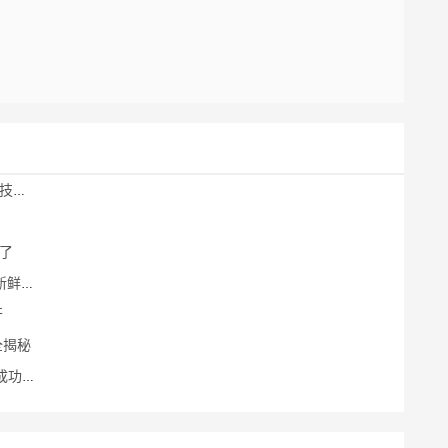
一览
了
出炉
开
全揭秘
一览