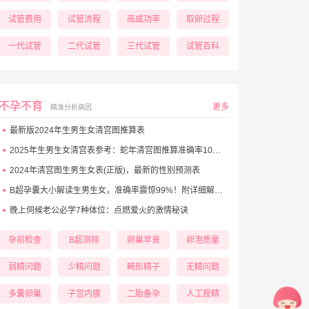
试管费用
试管流程
高成功率
取卵过程
一代试管
二代试管
三代试管
试管百科
不孕不育
更多
精准分析病因
最新版2024年生男生女清宫图推算表
2025年生男生女清宫表参考：蛇年清宫图推算准确率100%！
2024年清宫图生男生女表(正版)，最新的性别预测表
B超孕囊大小解读生男生女，准确率震惊99%！附详细解析表！
晚上伺候老公必学7种体位：点燃爱火的激情秘诀
孕前检查
B超测排
卵巢早衰
卵泡质量
弱精问题
少精问题
畸形精子
无精问题
多囊卵巢
子宫内膜
二胎备孕
人工授精