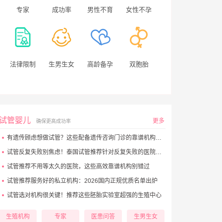
专家
成功率
男性不育
女性不孕
法律限制
生男生女
高龄备孕
双胞胎
试管婴儿
更多
确保更高成功率
有遗传顾虑想做试管？这些配备遗传咨询门诊的靠谱机构别错过
试管反复失败别焦虑！泰国试管推荐针对反复失败的医院大盘点
试管推荐不用等太久的医院，这些高效靠谱机构别错过
试管推荐服务好的私立机构：2026国内正规优质名单出炉
试管选对机构很关键！推荐这些胚胎实验室超强的生殖中心
生殖机构
专家
医患问答
生男生女