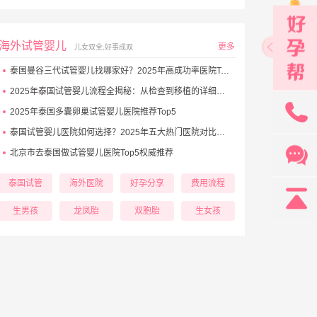
海外试管婴儿
更多
儿女双全,好事成双
泰国曼谷三代试管婴儿找哪家好？2025年高成功率医院Top5推荐
2025年泰国试管婴儿流程全揭秘：从检查到移植的详细步骤
131
2025年泰国多囊卵巢试管婴儿医院推荐Top5
泰国试管婴儿医院如何选择？2025年五大热门医院对比与避坑秘诀
北京市去泰国做试管婴儿医院Top5权威推荐
泰国试管
海外医院
好孕分享
费用流程
生男孩
龙凤胎
双胞胎
生女孩