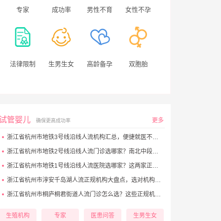
专家
成功率
男性不育
女性不孕
法律限制
生男生女
高龄备孕
双胞胎
试管婴儿
更多
确保更高成功率
浙江省杭州市地铁3号线沿线人流机构汇总，便捷就医不踩坑
浙江省杭州市地铁2号线沿线人流门诊选哪家？南北中段优质点位看这里
浙江省杭州市地铁1号线沿线人流医院选哪家？这两家正规机构别错过
浙江省杭州市淳安千岛湖人流正规机构大盘点，选对机构更安心
浙江省杭州市桐庐桐君街道人流门诊怎么选？这些正规机构别错过
生殖机构
专家
医患问答
生男生女