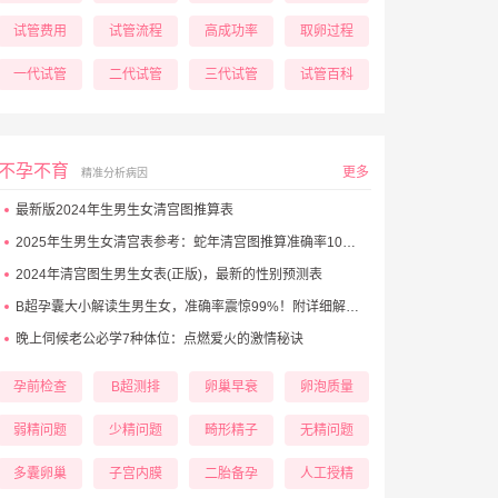
试管费用
试管流程
高成功率
取卵过程
一代试管
二代试管
三代试管
试管百科
不孕不育
更多
精准分析病因
最新版2024年生男生女清宫图推算表
2025年生男生女清宫表参考：蛇年清宫图推算准确率100%！
2024年清宫图生男生女表(正版)，最新的性别预测表
B超孕囊大小解读生男生女，准确率震惊99%！附详细解析表！
晚上伺候老公必学7种体位：点燃爱火的激情秘诀
孕前检查
B超测排
卵巢早衰
卵泡质量
弱精问题
少精问题
畸形精子
无精问题
多囊卵巢
子宫内膜
二胎备孕
人工授精