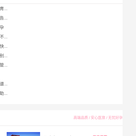
圆梦
圆梦
孕
等
一步
困境
号
机构
路
高端品质 / 安心医旅 / 无忧好孕