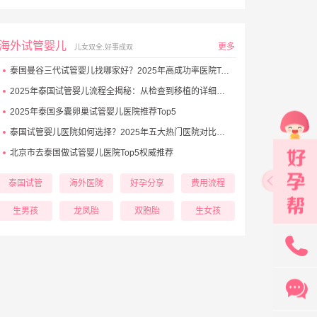
海外试管婴儿
更多
儿女双全,好事成双
泰国曼谷三代试管婴儿找哪家好？2025年高成功率医院Top5推荐
2025年泰国试管婴儿流程全揭秘：从检查到移植的详细步骤
2025年泰国多囊卵巢试管婴儿医院推荐Top5
泰国试管婴儿医院如何选择？2025年五大热门医院对比与避坑秘诀
北京市去泰国做试管婴儿医院Top5权威推荐
泰国试管
海外医院
好孕分享
费用流程
生男孩
龙凤胎
双胞胎
生女孩
131