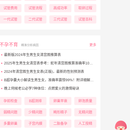
试管费用
试管流程
高成功率
取卵过程
一代试管
二代试管
三代试管
试管百科
不孕不育
更多
精准分析病因
最新版2024年生男生女清宫图推算表
2025年生男生女清宫表参考：蛇年清宫图推算准确率100%！
2024年清宫图生男生女表(正版)，最新的性别预测表
B超孕囊大小解读生男生女，准确率震惊99%！附详细解析表！
晚上伺候老公必学7种体位：点燃爱火的激情秘诀
孕前检查
B超测排
卵巢早衰
卵泡质量
弱精问题
少精问题
畸形精子
无精问题
多囊卵巢
子宫内膜
二胎备孕
人工授精