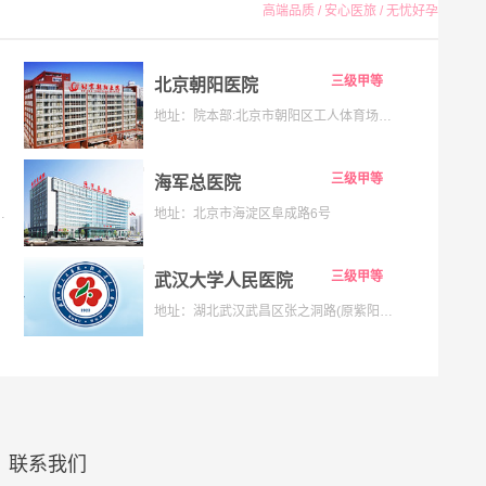
高端品质 / 安心医旅 / 无忧好孕
三级甲等
北京朝阳医院
地址：院本部:北京市朝阳区工人体育场南路8号;京西院区:石景山区京原路5号
三级甲等
海军总医院
133号;海淀院区：北京市海淀区昌平路南段36号
地址：北京市海淀区阜成路6号
三级甲等
武汉大学人民医院
地址：湖北武汉武昌区张之洞路(原紫阳路)99号解放路238号
联系我们