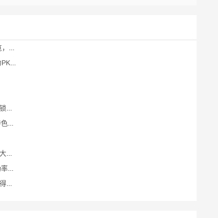
医院
孕机构
的地
一览
点
对比
注