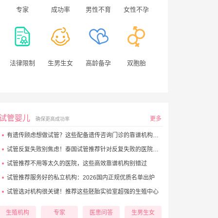
专家
成功率
男性不育
女性不孕
法律限制
生男生女
高龄备孕
双胞胎
试管婴儿
更多
确保更高成功率
有遗传顾虑想做试管？这些配备遗传咨询门诊的靠谱机构别错过
试管反复失败别焦虑！泰国试管推荐针对反复失败的医院大盘点
试管推荐不用等太久的医院，这些高效靠谱机构别错过
试管推荐服务好的私立机构：2026国内正规优质名单出炉
试管选对机构很关键！推荐这些胚胎实验室超强的生殖中心
生殖机构
专家
医患问答
生男生女