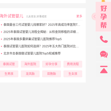
海外试管婴儿
更多
儿女双全,好事成双
泰国曼谷三代试管婴儿找哪家好？2025年高成功率医院Top5推荐
2025年泰国试管婴儿流程全揭秘：从检查到移植的详细步骤
131
2025年泰国多囊卵巢试管婴儿医院推荐Top5
泰国试管婴儿医院如何选择？2025年五大热门医院对比与避坑秘诀
北京市去泰国做试管婴儿医院Top5权威推荐
泰国试管
海外医院
好孕分享
费用流程
生男孩
龙凤胎
双胞胎
生女孩