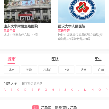
山东大学附属生殖医院
武汉大学人民医院
三级甲等
三级甲等
地址：济南市经六路157号
地址：湖北武汉武昌区张之洞路(原
紫阳路)99号解放路238号
城市
医院
医生
北京
天津
石家庄
上海
济南
广州
问题大全
按字母浏览问题
A
B
C
D
E
F
G
H
I
J
K
L
M
N
O
P
好孕帮
助您更快好孕