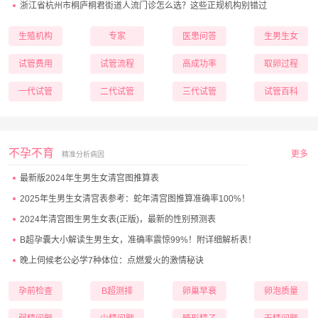
浙江省杭州市桐庐桐君街道人流门诊怎么选？这些正规机构别错过
生殖机构
专家
医患问答
生男生女
试管费用
试管流程
高成功率
取卵过程
一代试管
二代试管
三代试管
试管百科
不孕不育
更多
精准分析病因
最新版2024年生男生女清宫图推算表
2025年生男生女清宫表参考：蛇年清宫图推算准确率100%！
2024年清宫图生男生女表(正版)，最新的性别预测表
B超孕囊大小解读生男生女，准确率震惊99%！附详细解析表！
晚上伺候老公必学7种体位：点燃爱火的激情秘诀
孕前检查
B超测排
卵巢早衰
卵泡质量