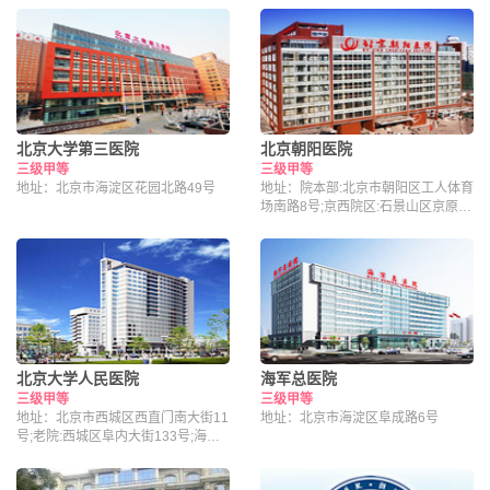
北京大学第三医院
北京朝阳医院
三级甲等
三级甲等
地址：北京市海淀区花园北路49号
地址：院本部:北京市朝阳区工人体育
场南路8号;京西院区:石景山区京原路
5号
北京大学人民医院
海军总医院
三级甲等
三级甲等
地址：北京市西城区西直门南大街11
地址：北京市海淀区阜成路6号
号;老院:西城区阜内大街133号;海淀
院区：北京市海淀区昌平路南段36号