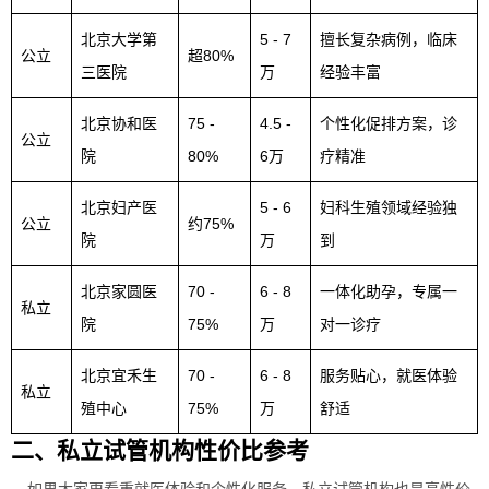
北京大学第
5 - 7
擅长复杂病例，临床
公立
超80%
三医院
万
经验丰富
北京协和医
75 -
4.5 -
个性化促排方案，诊
公立
院
80%
6万
疗精准
北京妇产医
5 - 6
妇科生殖领域经验独
公立
约75%
院
万
到
北京家圆医
70 -
6 - 8
一体化助孕，专属一
私立
院
75%
万
对一诊疗
北京宜禾生
70 -
6 - 8
服务贴心，就医体验
私立
殖中心
75%
万
舒适
二、私立试管机构性价比参考