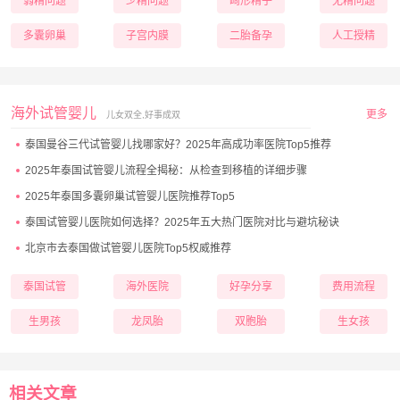
弱精问题
少精问题
畸形精子
无精问题
多囊卵巢
子宫内膜
二胎备孕
人工授精
海外试管婴儿
更多
儿女双全,好事成双
泰国曼谷三代试管婴儿找哪家好？2025年高成功率医院Top5推荐
2025年泰国试管婴儿流程全揭秘：从检查到移植的详细步骤
2025年泰国多囊卵巢试管婴儿医院推荐Top5
泰国试管婴儿医院如何选择？2025年五大热门医院对比与避坑秘诀
北京市去泰国做试管婴儿医院Top5权威推荐
泰国试管
海外医院
好孕分享
费用流程
生男孩
龙凤胎
双胞胎
生女孩
相关文章