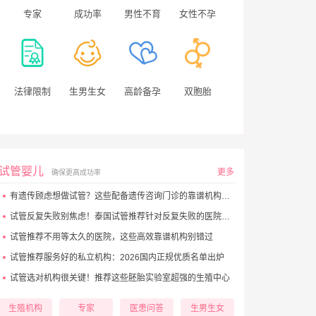
专家
成功率
男性不育
女性不孕
法律限制
生男生女
高龄备孕
双胞胎
试管婴儿
更多
确保更高成功率
有遗传顾虑想做试管？这些配备遗传咨询门诊的靠谱机构别错过
试管反复失败别焦虑！泰国试管推荐针对反复失败的医院大盘点
试管推荐不用等太久的医院，这些高效靠谱机构别错过
试管推荐服务好的私立机构：2026国内正规优质名单出炉
试管选对机构很关键！推荐这些胚胎实验室超强的生殖中心
生殖机构
专家
医患问答
生男生女