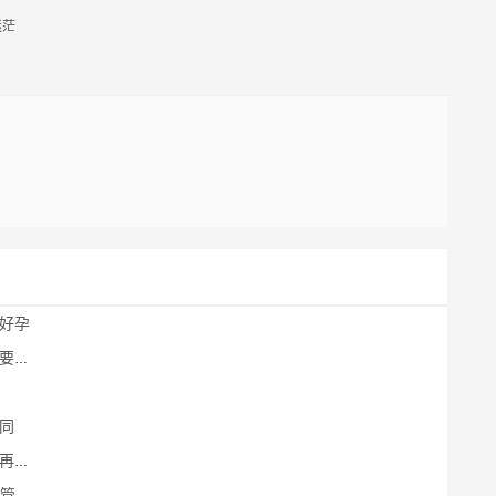
迷茫
好孕
道
同
决定
健康