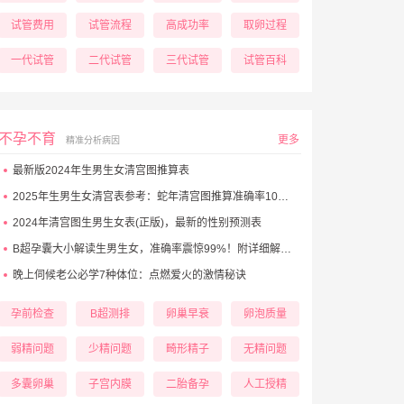
试管费用
试管流程
高成功率
取卵过程
一代试管
二代试管
三代试管
试管百科
不孕不育
更多
精准分析病因
最新版2024年生男生女清宫图推算表
2025年生男生女清宫表参考：蛇年清宫图推算准确率100%！
2024年清宫图生男生女表(正版)，最新的性别预测表
B超孕囊大小解读生男生女，准确率震惊99%！附详细解析表！
晚上伺候老公必学7种体位：点燃爱火的激情秘诀
孕前检查
B超测排
卵巢早衰
卵泡质量
弱精问题
少精问题
畸形精子
无精问题
多囊卵巢
子宫内膜
二胎备孕
人工授精