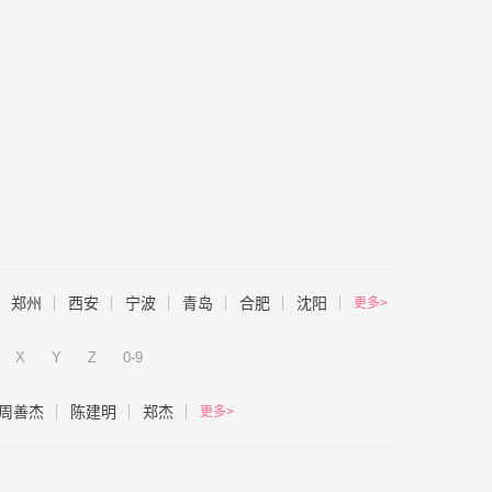
郑州
西安
宁波
青岛
合肥
沈阳
更多>
X
Y
Z
0-9
周善杰
陈建明
郑杰
更多>