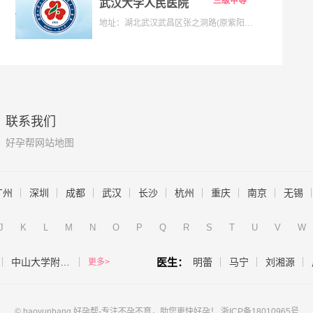
三级甲等
武汉大学人民医院
地址：湖北武汉武昌区张之洞路(原紫阳路)99号解放路238号
联系我们
好孕帮网站地图
广州
深圳
成都
武汉
长沙
杭州
重庆
南京
无锡
J
K
L
M
N
O
P
Q
R
S
T
U
V
W
中山大学附属第一医院（生殖医学中心）
医生：
明蕾
马宁
刘湘源
更多>
© haoyunbang 好孕帮-专注不孕不育，助您更快好孕！
浙ICP备18010965号