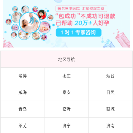
地区导航
淄博
枣庄
烟台
威海
泰安
日照
青岛
临沂
聊城
莱芜
济宁
济南