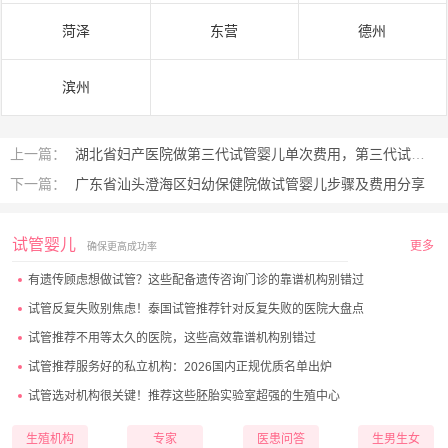
菏泽
东营
德州
滨州
上一篇：
湖北省妇产医院做第三代试管婴儿单次费用，第三代试管优缺点有哪些
下一篇：
广东省汕头澄海区妇幼保健院做试管婴儿步骤及费用分享
试管婴儿
更多
确保更高成功率
有遗传顾虑想做试管？这些配备遗传咨询门诊的靠谱机构别错过
试管反复失败别焦虑！泰国试管推荐针对反复失败的医院大盘点
试管推荐不用等太久的医院，这些高效靠谱机构别错过
试管推荐服务好的私立机构：2026国内正规优质名单出炉
试管选对机构很关键！推荐这些胚胎实验室超强的生殖中心
生殖机构
专家
医患问答
生男生女