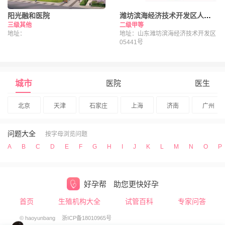
阳光融和医院
潍坊滨海经济技术开发区人民医院
三级其他
二级甲等
地址：
地址：山东潍坊滨海经济技术开发区
05441号
城市
医院
医生
北京
天津
石家庄
上海
济南
广州
问题大全
按字母浏览问题
A
B
C
D
E
F
G
H
I
J
K
L
M
N
O
P
好孕帮
助您更快好孕
首页
生殖机构大全
试管百科
专家问答
© haoyunbang
浙ICP备18010965号