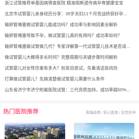
浙江试管推荐单基因病筛查医院 精准阻断遗传病孕育健康宝宝
北京市试管婴儿亲身经历分享：38岁夫妇11个月苦战终获好孕的真实心路
输卵管堵塞做试管婴儿能成功吗？成功率与影响因素全解析
输卵管堵塞导致不孕，做试管婴儿真的有用吗？成功率如何？
输卵管堵塞做试管做几代？专家详解第一代试管婴儿技术是否适合你
做试管婴儿大概得多长时间？完整周期与关键步骤时间解析
试管婴儿对女性伤害有多大？别盲目尝试，先看清这些风险
打算做试管婴儿？先搞清楚做试管婴儿需要什么条件
山东省济宁市济宁附属医院试管：三代资质加持，成功率超50%，费用医生全知晓
热门医院推荐
高端品质 / 安心医旅 / 无忧好孕