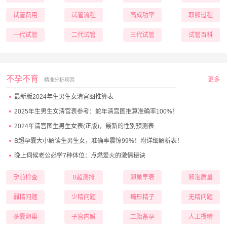
试管费用
试管流程
高成功率
取卵过程
一代试管
二代试管
三代试管
试管百科
不孕不育
更多
精准分析病因
最新版2024年生男生女清宫图推算表
2025年生男生女清宫表参考：蛇年清宫图推算准确率100%！
2024年清宫图生男生女表(正版)，最新的性别预测表
B超孕囊大小解读生男生女，准确率震惊99%！附详细解析表！
晚上伺候老公必学7种体位：点燃爱火的激情秘诀
孕前检查
B超测排
卵巢早衰
卵泡质量
弱精问题
少精问题
畸形精子
无精问题
多囊卵巢
子宫内膜
二胎备孕
人工授精