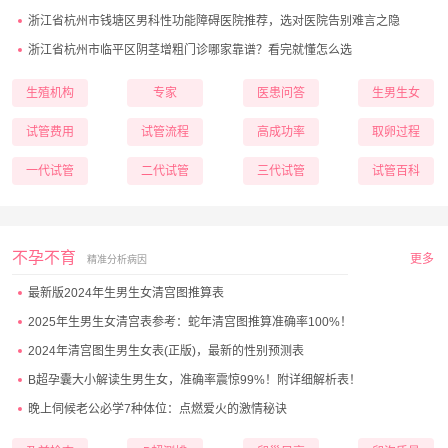
浙江省杭州市钱塘区男科性功能障碍医院推荐，选对医院告别难言之隐
浙江省杭州市临平区阴茎增粗门诊哪家靠谱？看完就懂怎么选
生殖机构
专家
医患问答
生男生女
试管费用
试管流程
高成功率
取卵过程
一代试管
二代试管
三代试管
试管百科
不孕不育
更多
精准分析病因
最新版2024年生男生女清宫图推算表
2025年生男生女清宫表参考：蛇年清宫图推算准确率100%！
2024年清宫图生男生女表(正版)，最新的性别预测表
B超孕囊大小解读生男生女，准确率震惊99%！附详细解析表！
晚上伺候老公必学7种体位：点燃爱火的激情秘诀