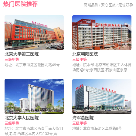
热门医院推荐
高端品质 / 安心医旅 / 无忧好孕
北京大学第三医院
北京朝阳医院
三级甲等
三级甲等
地址：北京市海淀区花园北路49号
地址：院本部:北京市朝阳区工人体育
场南路8号;京西院区:石景山区京原路
5号
北京大学人民医院
海军总医院
三级甲等
三级甲等
地址：北京市西城区西直门南大街11
地址：北京市海淀区阜成路6号
号;老院:西城区阜内大街133号;海淀