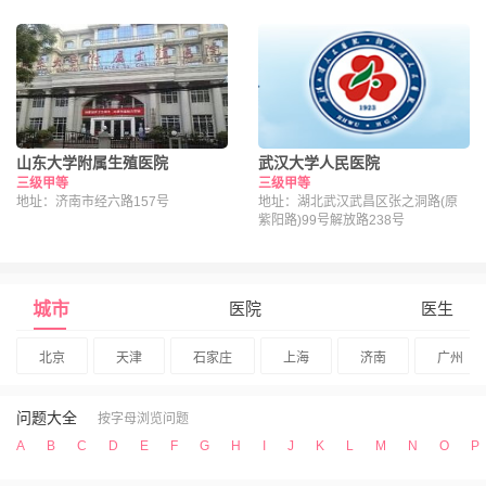
院区：北京市海淀区昌平路南段36号
山东大学附属生殖医院
武汉大学人民医院
三级甲等
三级甲等
地址：济南市经六路157号
地址：湖北武汉武昌区张之洞路(原
紫阳路)99号解放路238号
城市
医院
医生
北京
天津
石家庄
上海
济南
广州
问题大全
按字母浏览问题
A
B
C
D
E
F
G
H
I
J
K
L
M
N
O
P