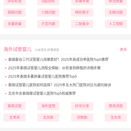
孕前检查
B超测排
卵巢早衰
卵泡质量
弱精问题
少精问题
畸形精子
无精问题
多囊卵巢
子宫内膜
二胎备孕
人工授精
海外试管婴儿
更多
儿女双全,好事成双
泰国曼谷三代试管婴儿找哪家好？2025年高成功率医院Top5推荐
2025年泰国试管婴儿流程全揭秘：从检查到移植的详细步骤
2025年泰国多囊卵巢试管婴儿医院推荐Top5
泰国试管婴儿医院如何选择？2025年五大热门医院对比与避坑秘诀
北京市去泰国做试管婴儿医院Top5权威推荐
泰国试管
海外医院
好孕分享
费用流程
生男孩
龙凤胎
双胞胎
生女孩